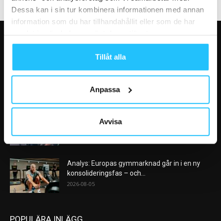
Dessa kan i sin tur kombinera informationen med annan
information som du har tillhandahållit eller som de har
samlat in när du har använt deras tjänster.
VÅRA FAVORITER
Tillåt alla
Nike satsar på hybridträning när Hyrox formar
nästa stora kategori
Anpassa
2026-08-07
AI kommer aldrig kunna ersätta en frukost
Avvisa
efter träningspasset
2026-08-06
Analys: Europas gymmarknad går in i en ny
konsolideringsfas – och...
2026-08-05
POPULÄRA INLÄGG