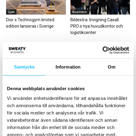
Gym
Business
Dior x Technogym limited
Bildextra: Invigning Casall
edition lanseras i Sverige
PRO:s nya huvudkontor och
logistikcenter
Samtycke
Information
Om
Digitalt
Business
Denna webbplats använder cookies
Teknologi förändrar
Träning på arbetstid i fokus –
spelplanen: Biocircuit från
SATS lanserar nytt initiativ
Vi använder enhetsidentifierare för att anpassa innehållet
Technogym ökar
och annonserna till användarna, tillhandahålla funktioner
medlemstillväxten på Spenst
för sociala medier och analysera vår trafik. Vi
Trysil
vidarebefordrar även sådana identifierare och annan
information från din enhet till de sociala medier och
annons- och analysföretag som vi samarbetar med.