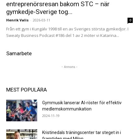
entreprenörsresan bakom STC – när
gymkedje-Sverige tog...
Henrik Valis
-
2026-03-11
0
Från ett gym i Kungälv 1998 till en av Sveriges största gymkedjor. I
Sweaty Business Podcast #186 del 1 av 2 möter vi Katarina...
Samarbete
- Annons -
MEST POPULÄRA
Gymmusik lanserar AI-röster för effektiv
medlemskommunikation
2024-11-19
Kristinedals träningscenter tar steget in i
framtiden med Milon