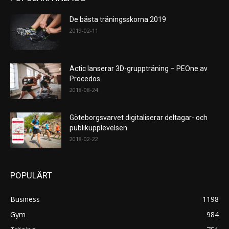
De bästa träningsskorna 2019
2019-02-11
Actic lanserar 3D-gruppträning – PEOne av
Procedos
2018-08-24
Göteborgsvarvet digitaliserar deltagar- och
publikupplevelsen
2018-02-22
POPULÄRT
Business
1198
Gym
984