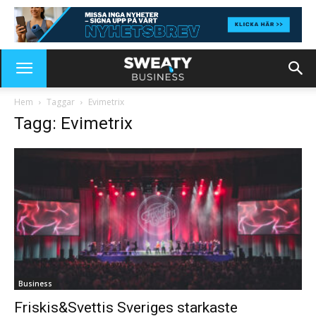
Hem
Taggar
Evimetrix
Tagg: Evimetrix
Business
Friskis&Svettis Sveriges starkaste