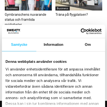
Business
Business
Gymbranschens nuvarande
Träna på flygplatsen?
status och framtida
möjligheter
Samtycke
Information
Om
Gym
Gym
Denna webbplats använder cookies
Dior i samarbete med
Möt branschprofilerna: Rickard
Technogym kring
Bertilsson, Service- och
Vi använder enhetsidentifierare för att anpassa innehållet
träningsutrustning
installationschef Eleiko
och annonserna till användarna, tillhandahålla funktioner
för sociala medier och analysera vår trafik. Vi
vidarebefordrar även sådana identifierare och annan
information från din enhet till de sociala medier och
annons- och analysföretag som vi samarbetar med.
Dessa kan i sin tur kombinera informationen med annan