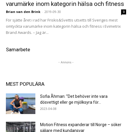
varumärke inom kategorin hälsa och fitness
Brian van den Brink
-
2019-09-30
0
För sjätte året i rad har Friskis&Svettis utsetts till Sveriges mest
omtyckta varumärke inom kategorin hälsa och fitness i Evimetrix
Brand Awards. – Jag är...
Samarbete
- Annons -
MEST POPULÄRA
Sofia Åhman: ”Det behöver inte vara
dösvettigt eller ge mjölksyra för...
2023-04-08
Motion Fitness expanderar till Norge – söker
säljare med kundansvar