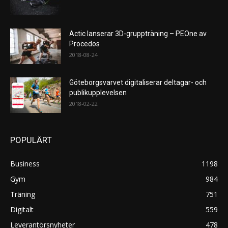
Actic lanserar 3D-gruppträning – PEOne av
Procedos
2018-08-24
Göteborgsvarvet digitaliserar deltagar- och
publikupplevelsen
2018-02-22
POPULÄRT
Business
1198
Gym
984
Träning
751
Digitalt
559
Leverantörsnyheter
478