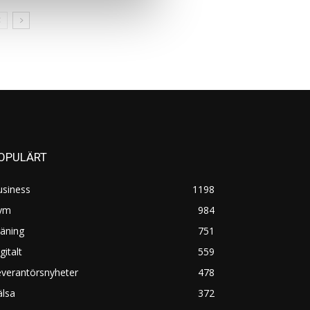
OPULÄRT
usiness
1198
ym
984
äning
751
gitalt
559
everantörsnyheter
478
älsa
372