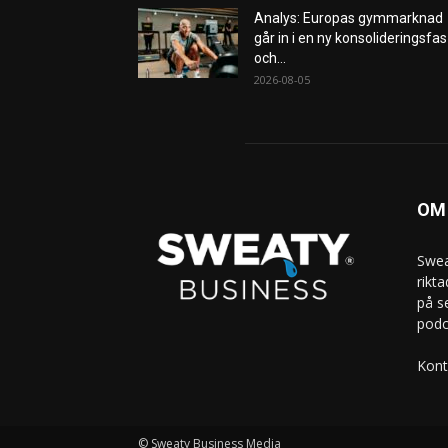
Analys: Europas gymmarknad
går in i en ny konsolideringsfas
och...
2026-08-05
OM
Swea
rikt
på s
podc
Kont
© Sweaty Business Media