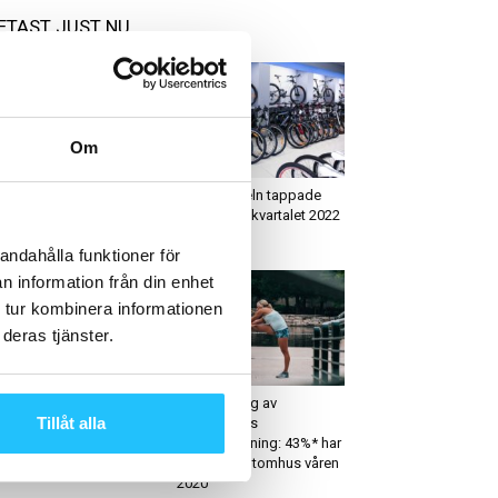
ETAST JUST NU
Om
ym
Business
ll du bli mer lönsam?
Sporthandeln tappade
stnadsfri workshop –
under sista kvartalet 2022
m management, 1...
andahålla funktioner för
n information från din enhet
 tur kombinera informationen
deras tjänster.
ym
Träning
mkedjan PureGym
Kartläggning av
Tillåt alla
nserar tävling riktad mot
svenskarnas
-plussare
utomhusträning: 43%* har
tränat mer utomhus våren
2020