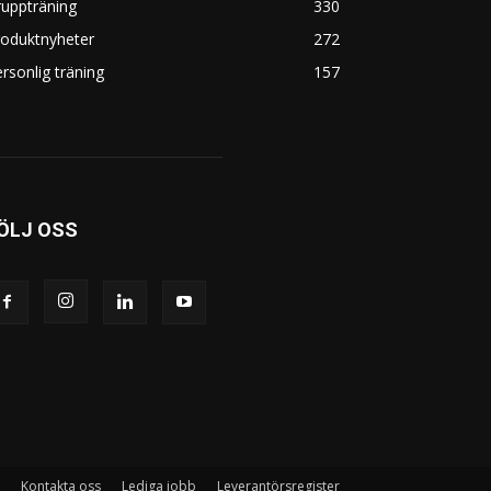
uppträning
330
roduktnyheter
272
rsonlig träning
157
ÖLJ OSS
Kontakta oss
Lediga jobb
Leverantörsregister