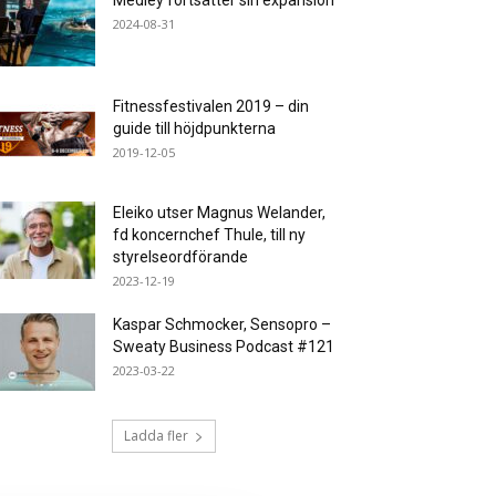
Medley fortsätter sin expansion
2024-08-31
Fitnessfestivalen 2019 – din
guide till höjdpunkterna
2019-12-05
Eleiko utser Magnus Welander,
fd koncernchef Thule, till ny
styrelseordförande
2023-12-19
Kaspar Schmocker, Sensopro –
Sweaty Business Podcast #121
2023-03-22
Ladda fler