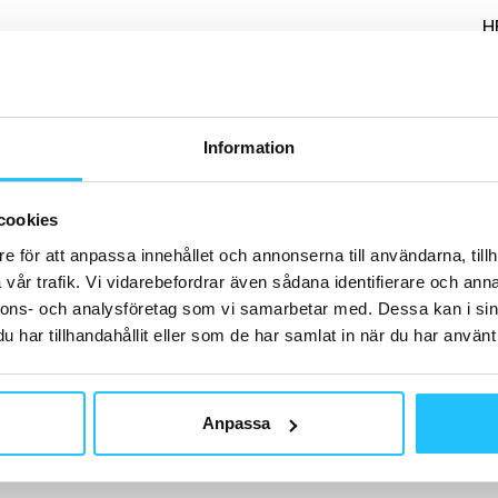
H
Information
G
Vi
Ko
cookies
Gy
e för att anpassa innehållet och annonserna till användarna, tillh
vår trafik. Vi vidarebefordrar även sådana identifierare och anna
nnons- och analysföretag som vi samarbetar med. Dessa kan i sin
har tillhandahållit eller som de har samlat in när du har använt 
G
Gy
Anpassa
la
50