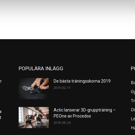
POPULÄRA INLÄGG
P
r
De bästa träningsskorna 2019
B
2019-02-11
G
Tr
Di
Actic lanserar 3D-gruppträning –
a
PEOne av Procedos
et
L
2018-08-24
H