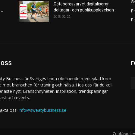
Gr
Göteborgsvarvet digitaliserar
deltagar- och publikupplevelsen
P
 –
2018-02-22
Pe
 OSS
F
ty Business är Sveriges enda oberoende medieplattform
ad mot branschen för träning och hälsa. Hos oss får du koll
enaste nytt. Branschnyheter, inspiration, trendspaningar
ast och events.
akta oss:
info@sweatybusiness.se
Cookiepolicy