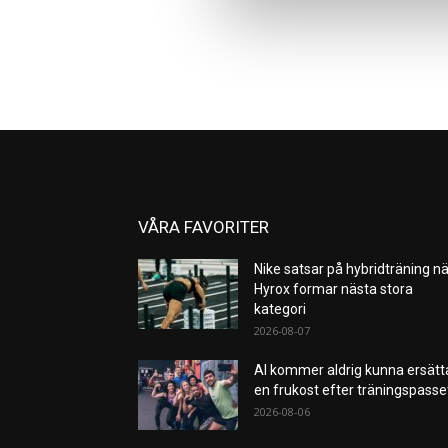
VÅRA FAVORITER
Nike satsar på hybridträning nä
Hyrox formar nästa stora
kategori
2026-08-07
AI kommer aldrig kunna ersätt
en frukost efter träningspass
2026-08-06