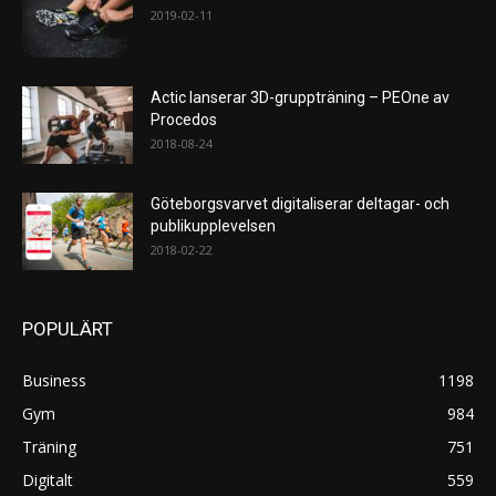
2019-02-11
Actic lanserar 3D-gruppträning – PEOne av
Procedos
2018-08-24
Göteborgsvarvet digitaliserar deltagar- och
publikupplevelsen
2018-02-22
POPULÄRT
Business
1198
Gym
984
Träning
751
Digitalt
559