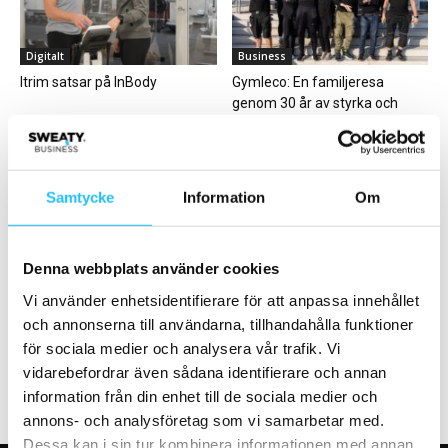
Digitalt
Business
Itrim satsar på InBody
Gymleco: En familjeresa
genom 30 år av styrka och
engagemang
Samtycke
Information
Om
Denna webbplats använder cookies
Business
Business
Vi använder enhetsidentifierare för att anpassa innehållet
Member 24 etablerar sig i
FIBO överger live och satsar
och annonserna till användarna, tillhandahålla funktioner
Uppsala – öppnar två gym i...
helt digitalt under hösten
för sociala medier och analysera vår trafik. Vi
vidarebefordrar även sådana identifierare och annan
information från din enhet till de sociala medier och
annons- och analysföretag som vi samarbetar med.
Dessa kan i sin tur kombinera informationen med annan