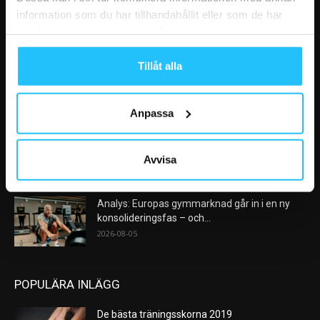
information som du har tillhandahållit eller som de har
samlat in när du har använt deras tjänster.
VÅRA FAVORITER
Tillåt alla
Nike satsar på hybridträning när Hyrox formar
nästa stora kategori
2026-08-07
Anpassa
AI kommer aldrig kunna ersätta en frukost
efter träningspasset
Avvisa
2026-08-06
Analys: Europas gymmarknad går in i en ny
konsolideringsfas – och...
2026-08-05
POPULÄRA INLÄGG
De bästa träningsskorna 2019