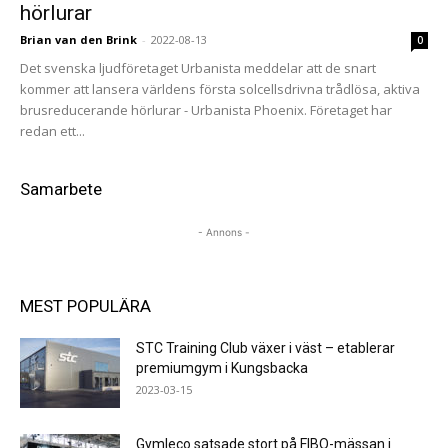
hörlurar
Brian van den Brink
-
2022-08-13
0
Det svenska ljudföretaget Urbanista meddelar att de snart
kommer att lansera världens första solcellsdrivna trådlösa, aktiva
brusreducerande hörlurar - Urbanista Phoenix. Företaget har
redan ett...
Samarbete
- Annons -
MEST POPULÄRA
STC Training Club växer i väst – etablerar
premiumgym i Kungsbacka
2023-03-15
Gymleco satsade stort på FIBO-mässan i