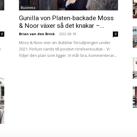
Business
Gunilla von Platen-backade Moss
& Noor växer så det knakar –...
Brian van den Brink
-
2022-08-18
0
0
Moss & Noor mer än dubblar försäljningen under
e
2021. Förlust vänds till positivt rörelseresultat.– Vi
följer den plan som ligger. Vi mår bra, kommenterar...