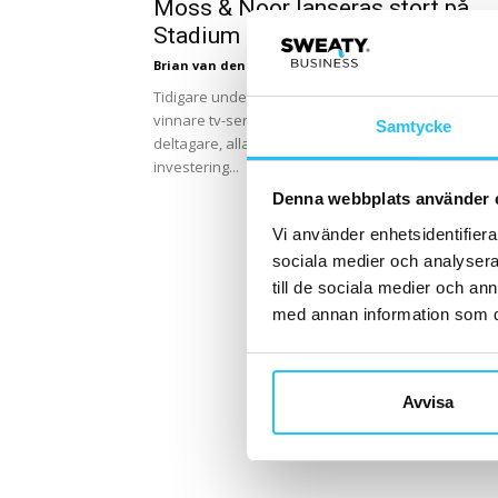
Moss & Noor lanseras stort på
Stadium
Brian van den Brink
-
2022-06-21
Tidigare under våren blev entreprenören Tom Flu
vinnare tv-serien ”The Apprentice” i TV4, där tolv
Samtycke
deltagare, alla med varsin affärsidé, tävlade om en
investering...
Denna webbplats använder 
Vi använder enhetsidentifierar
sociala medier och analysera 
till de sociala medier och a
med annan information som du 
Avvisa