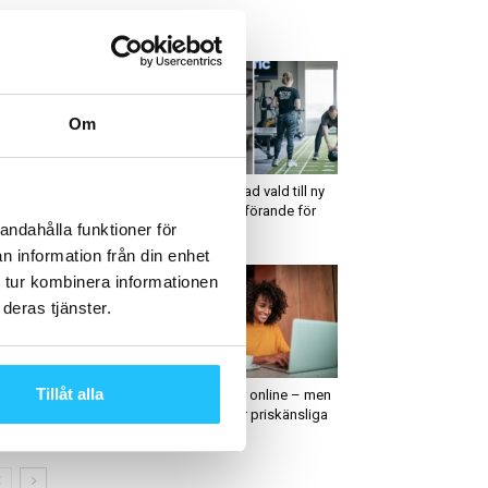
ETAST JUST NU
Om
usiness
Business
a data gör AI verkligt
Olav Thorstad vald till ny
vändbart inom
styrelseordförande för
andahålla funktioner för
rknadsföring
Actic
n information från din enhet
 tur kombinera informationen
deras tjänster.
usiness
Business
Tillåt alla
ny lägger ned
Fler handlar online – men
vagym-satsningen –
kunderna är priskänsliga
ker köpare