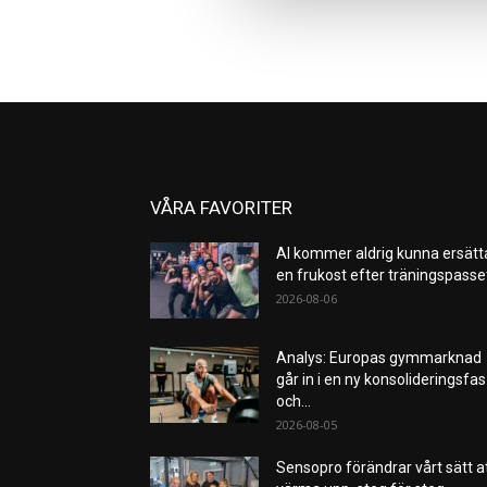
VÅRA FAVORITER
AI kommer aldrig kunna ersätt
en frukost efter träningspass
2026-08-06
Analys: Europas gymmarknad
går in i en ny konsolideringsfas
och...
2026-08-05
Sensopro förändrar vårt sätt a