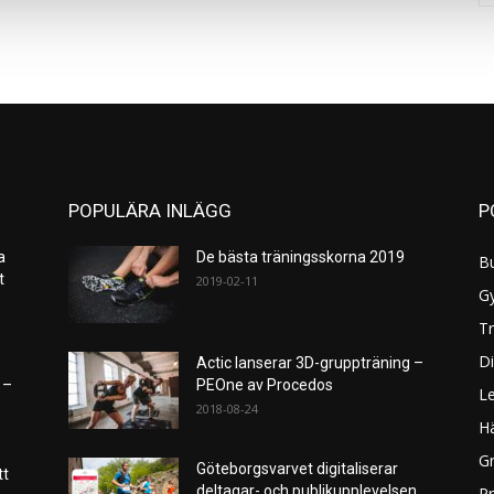
POPULÄRA INLÄGG
P
a
De bästa träningsskorna 2019
B
et
2019-02-11
G
Tr
Di
Actic lanserar 3D-gruppträning –
 –
PEOne av Procedos
L
2018-08-24
H
Gr
Göteborgsvarvet digitaliserar
tt
deltagar- och publikupplevelsen
P