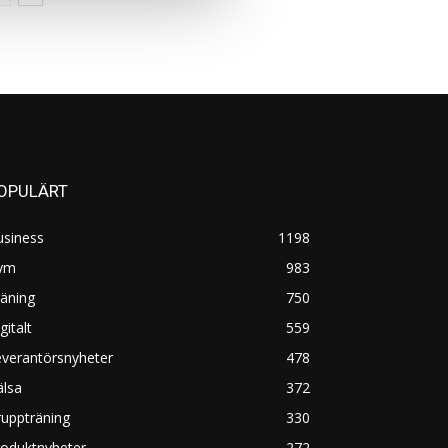
OPULÄRT
usiness
1198
ym
983
äning
750
gitalt
559
everantörsnyheter
478
älsa
372
uppträning
330
roduktnyheter
272