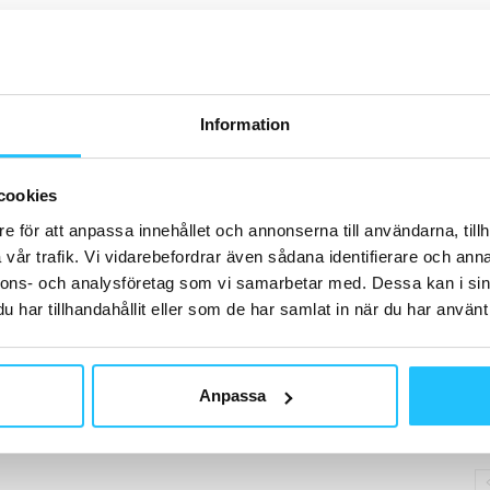
H
0
mé
Information
B
Br
cookies
an
e för att anpassa innehållet och annonserna till användarna, tillh
ma
vår trafik. Vi vidarebefordrar även sådana identifierare och anna
nnons- och analysföretag som vi samarbetar med. Dessa kan i sin
har tillhandahållit eller som de har samlat in när du har använt 
B
Anpassa
So
Ad
sö