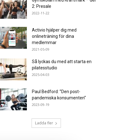
Gymskolan med Kraftmark – del
2: Presale
2022-11-22
Activio hjälper dig med
onlineträning för dina
medlemmar
2021-05-09
Så lyckas du med att starta en
pilatesstudio
2025-04-03
Paul Bedford: ”Den post-
pandemiska konsumenten”
2023-09-19
Ladda fler