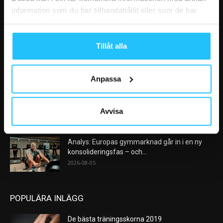
information som du har tillhandahållit eller som de har
samlat in när du har använt deras tjänster.
VÅRA FAVORITER
Tillåt alla
Nike satsar på hybridträning när Hyrox formar
nästa stora kategori
2026-08-07
Anpassa
AI kommer aldrig kunna ersätta en frukost
efter träningspasset
Avvisa
2026-08-06
Analys: Europas gymmarknad går in i en ny
konsolideringsfas – och...
2026-08-05
POPULÄRA INLÄGG
De bästa träningsskorna 2019