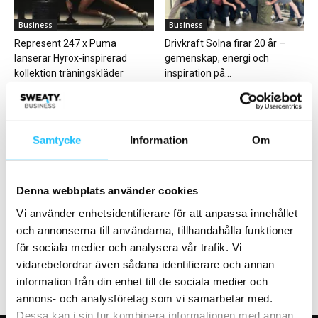
Business
Business
Represent 247 x Puma
Drivkraft Solna firar 20 år –
lanserar Hyrox-inspirerad
gemenskap, energi och
kollektion träningskläder
inspiration på...
Samtycke
Information
Om
Business
Business
Denna webbplats använder cookies
Friskis&Svettis söker
Nyårslöftet som kostar –
Vi använder enhetsidentifierare för att anpassa innehållet
servicetekniker till Malmö
amerikaner satsar 60 miljarder
och annonserna till användarna, tillhandahålla funktioner
dollar på träning...
för sociala medier och analysera vår trafik. Vi
vidarebefordrar även sådana identifierare och annan
information från din enhet till de sociala medier och
annons- och analysföretag som vi samarbetar med.
Dessa kan i sin tur kombinera informationen med annan