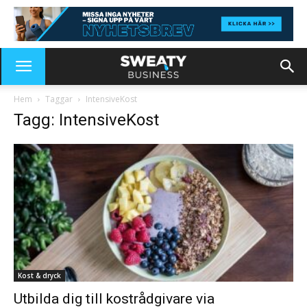
Hem
Taggar
IntensiveKost
Tagg: IntensiveKost
Kost & dryck
Utbilda dig till kostrådgivare via