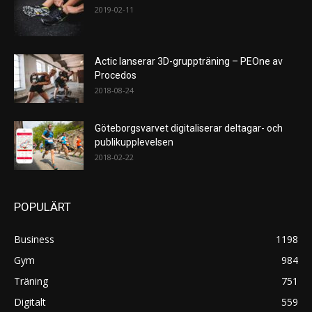
2019-02-11
Actic lanserar 3D-gruppträning – PEOne av
Procedos
2018-08-24
Göteborgsvarvet digitaliserar deltagar- och
publikupplevelsen
2018-02-22
POPULÄRT
Business
1198
Gym
984
Träning
751
Digitalt
559