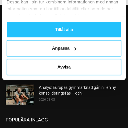
Dessa kan i sin tur kombinera informationen med annan
information som du har tillhandahållit eller som de har
samlat in när du har använt deras tjänster.
VÅRA FAVORITER
Tillåt alla
Nike satsar på hybridträning när Hyrox formar
nästa stora kategori
2026-08-07
Anpassa
AI kommer aldrig kunna ersätta en frukost
efter träningspasset
Avvisa
2026-08-06
Analys: Europas gymmarknad går in i en ny
konsolideringsfas – och...
2026-08-05
POPULÄRA INLÄGG