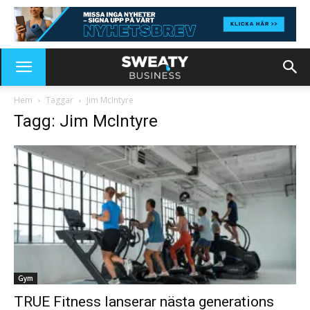
Hem
Taggar
Jim McIntyre
Tagg: Jim McIntyre
Gym
TRUE Fitness lanserar nästa generations