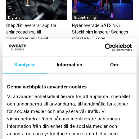
Digitalt
Gruppträning
Step2Fit levererar app för
Nyrenoverade SATS NK i
onlinecoaching till
Stockholm lanserar Sveriges
träningskedjan Ole.Fit
största HIIT Zone
Samtycke
Information
Om
Denna webbplats använder cookies
Cool places
Business
Inspiration: Destination
Actic delårsrapport kvartal 4
Vi använder enhetsidentifierare för att anpassa innehållet
Gustavsvik
2020 – redovisar vinst, trots
och annonserna till användarna, tillhandahålla funktioner
coronapandemin
för sociala medier och analysera vår trafik. Vi
vidarebefordrar även sådana identifierare och annan
information från din enhet till de sociala medier och
annons- och analysföretag som vi samarbetar med.