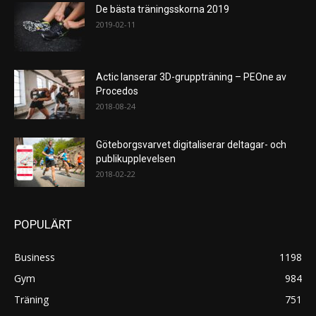
De bästa träningsskorna 2019
2019-02-11
Actic lanserar 3D-gruppträning – PEOne av
Procedos
2018-08-24
Göteborgsvarvet digitaliserar deltagar- och
publikupplevelsen
2018-02-22
POPULÄRT
Business
1198
Gym
984
Träning
751