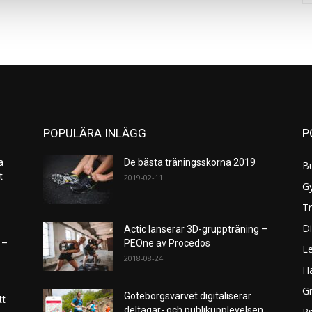
POPULÄRA INLÄGG
P
a
De bästa träningsskorna 2019
B
et
2019-02-11
G
Tr
Di
Actic lanserar 3D-gruppträning –
 –
PEOne av Procedos
L
2018-08-24
H
Gr
Göteborgsvarvet digitaliserar
tt
deltagar- och publikupplevelsen
P