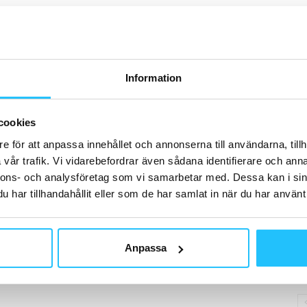
H
Information
T
SA
cookies
kä
e för att anpassa innehållet och annonserna till användarna, tillh
hj
vår trafik. Vi vidarebefordrar även sådana identifierare och anna
nnons- och analysföretag som vi samarbetar med. Dessa kan i sin
har tillhandahållit eller som de har samlat in när du har använt 
D
Anpassa
Pr
So
A