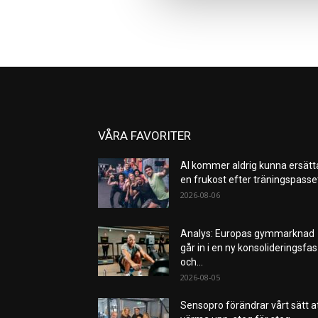
VÅRA FAVORITER
AI kommer aldrig kunna ersätt
en frukost efter träningspass
2026-08-06
Analys: Europas gymmarknad
går in i en ny konsolideringsfas
och...
2026-08-05
Sensopro förändrar vårt sätt a