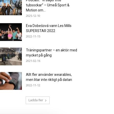
Podcast: ”Vi säljer inte
tubsockar” – Umeå Sport &
Motion om...
2025-12-10
Eva Dobešová vann Les Mills
SUPERSTAR 2022
2022-11-15
Träningspartner – en aktör med
mycket på gång
2021-02-16
Allt fler använder wearables,
men litar inte riktigt på datan
2022-11-12
Ladda fler