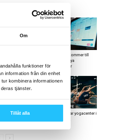
ETAST JUST NU
Om
räning
Business
TS arbetar för att öka
Sensopro Kommer till
nnedomen kring hur
FIBO med nya
andahålla funktioner för
ärnans organ förstärks...
innovationer
n information från din enhet
 tur kombinera informationen
deras tjänster.
igitalt
Gruppträning
Tillåt alla
ecor teamar upp med
SATS öppnar yogacenter i
nys smarta gymlösning
Åkersberga
dvagym