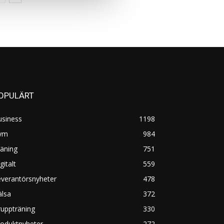
OPULÄRT
usiness
1198
ym
984
äning
751
gitalt
559
everantörsnyheter
478
älsa
372
uppträning
330
roduktnyheter
272