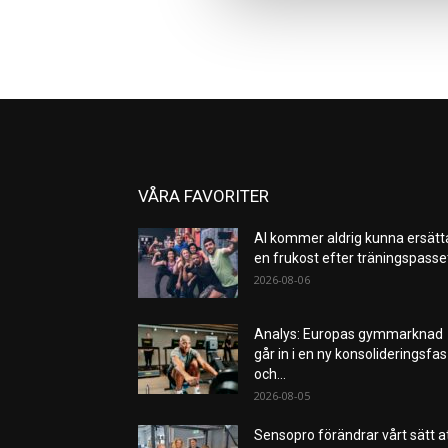
VÅRA FAVORITER
AI kommer aldrig kunna ersätt
en frukost efter träningspass
2026-08-06
Analys: Europas gymmarknad
går in i en ny konsolideringsfas
och...
2026-08-05
Sensopro förändrar vårt sätt a