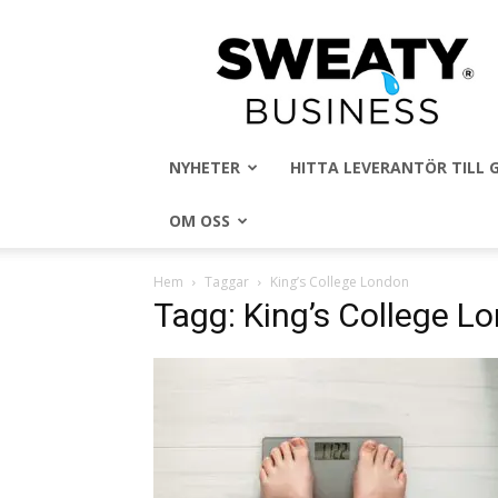
Sweaty
Business
NYHETER
HITTA LEVERANTÖR TILL
OM OSS
Hem
Taggar
King’s College London
Tagg: King’s College L