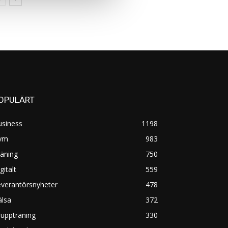
OPULÄRT
usiness
1198
ym
983
äning
750
gitalt
559
everantörsnyheter
478
älsa
372
uppträning
330