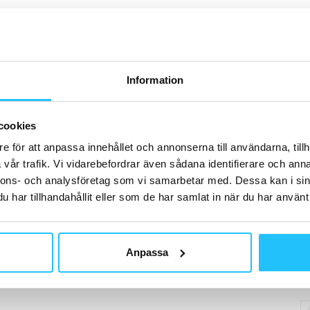
H
Information
D
cookies
Tw
St
e för att anpassa innehållet och annonserna till användarna, tillh
pi
vår trafik. Vi vidarebefordrar även sådana identifierare och anna
nnons- och analysföretag som vi samarbetar med. Dessa kan i sin
har tillhandahållit eller som de har samlat in när du har använt 
B
Anpassa
Ca
am