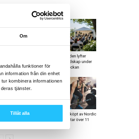
ETAST JUST NU
Om
igitalt
Debatt
iik öppnar dörren mot
Active Sweden lyfter
orbritannien – tecknar
fysisk beredskap under
andahålla funktioner för
lotavtal för distribution
Almedalsveckan
n information från din enhet
 tur kombinera informationen
deras tjänster.
usiness
Business
Tillåt alla
sall satsar på den
Step In uppköpt av Nordic
erikanska marknaden
Wellness – tar över 11
gym...