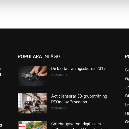
POPULÄRA INLÄGG
P
a
De bästa träningsskorna 2019
B
et
2019-02-11
G
Tr
Di
Actic lanserar 3D-gruppträning –
 –
PEOne av Procedos
L
2018-08-24
H
Gr
Göteborgsvarvet digitaliserar
tt