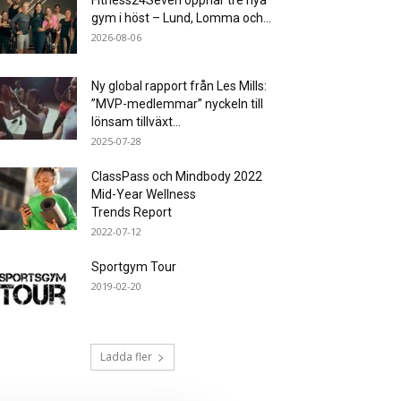
Fitness24Seven öppnar tre nya
gym i höst – Lund, Lomma och...
2026-08-06
Ny global rapport från Les Mills:
”MVP-medlemmar” nyckeln till
lönsam tillväxt...
2025-07-28
ClassPass och Mindbody 2022
Mid-Year Wellness
Trends Report
2022-07-12
Sportgym Tour
2019-02-20
Ladda fler