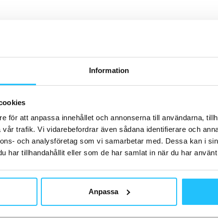
H
Information
B
Se
cookies
st
ko
e för att anpassa innehållet och annonserna till användarna, tillh
pl
vår trafik. Vi vidarebefordrar även sådana identifierare och anna
nnons- och analysföretag som vi samarbetar med. Dessa kan i sin
har tillhandahållit eller som de har samlat in när du har använt 
B
Anpassa
Ut
af
9 