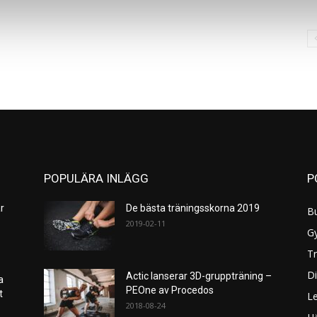
POPULÄRA INLÄGG
P
r
De bästa träningsskorna 2019
B
2019-02-11
G
Tr
Di
Actic lanserar 3D-gruppträning –
a
PEOne av Procedos
et
L
2018-08-24