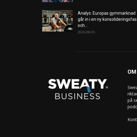
Analys: Europas gymmarknad
går in i en ny konsolideringsfas
och...
2026-08-05
OM
Swea
rikt
på s
podc
Kont