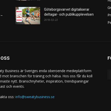
H
Gr
Göteborgsvarvet digitaliserar
deltagar- och publikupplevelsen
P
 –
2018-02-22
Pe
 OSS
F
ty Business är Sveriges enda oberoende medieplattform
ad mot branschen för träning och hälsa. Hos oss får du koll
enaste nytt. Branschnyheter, inspiration, trendspaningar
ast och events.
akta oss:
info@sweatybusiness.se