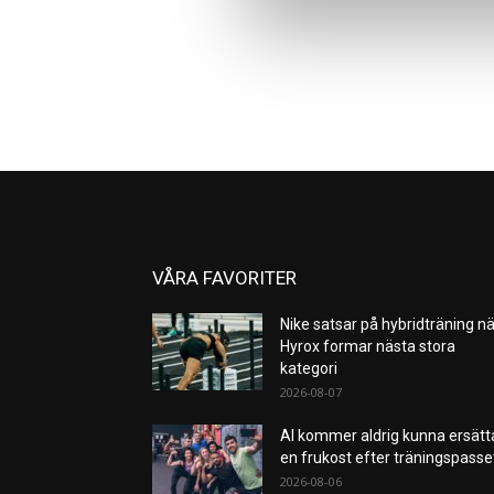
VÅRA FAVORITER
Nike satsar på hybridträning nä
Hyrox formar nästa stora
kategori
2026-08-07
AI kommer aldrig kunna ersätt
en frukost efter träningspass
2026-08-06