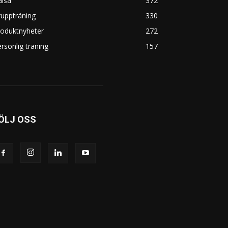
älsa
372
uppträning
330
roduktnyheter
272
rsonlig träning
157
ÖLJ OSS