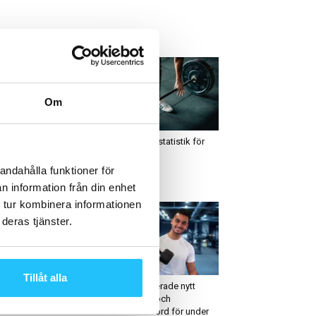
ETAST JUST NU
Om
usiness
Business
nsopro: “Movement
Koll på rätt statistik för
arts here” – schweizisk
ditt gym
ordinationsträning tar
andahålla funktioner för
ats i uppvärmningen
n information från din enhet
 tur kombinera informationen
deras tjänster.
usiness
Business
Tillåt alla
bildning: Strategi och
SATS levererade nytt
färsmodell för gym – 8-
medlems- och
oktober
resultatrekord för under