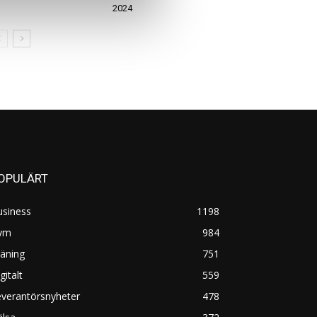
2024
OPULÄRT
usiness
1198
ym
984
äning
751
gitalt
559
everantörsnyheter
478