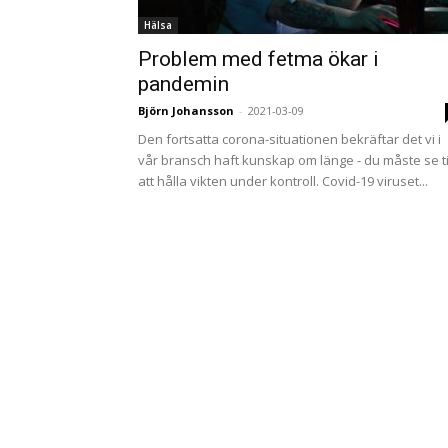
Hälsa
Problem med fetma ökar i
pandemin
Björn Johansson
-
2021-03-09
Den fortsatta corona-situationen bekräftar det vi i
vår bransch haft kunskap om länge - du måste se ti
att hålla vikten under kontroll. Covid-19 viruset...