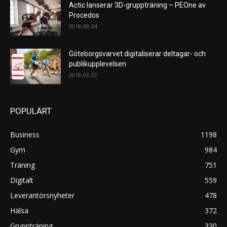
Actic lanserar 3D-gruppträning – PEOne av
Procedos
2018-08-24
Göteborgsvarvet digitaliserar deltagar- och
publikupplevelsen
2018-02-22
POPULÄRT
Business
1198
Gym
984
Träning
751
Digitalt
559
Leverantörsnyheter
478
Hälsa
372
Gruppträning
330