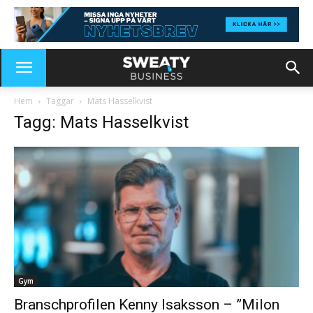
Hem
Taggar
Mats Hasselkvist
Tagg: Mats Hasselkvist
Gym
Branschprofilen Kenny Isaksson – ”Milon