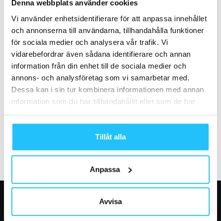
Gästkrönika: ”Hej fitness-
STC öppnar nytt flaggskepp på
Denna webbplats använder cookies
industrin, era kunder är redan
Avenyn i Göteborg
Vi använder enhetsidentifierare för att anpassa innehållet
digitala!”
och annonserna till användarna, tillhandahålla funktioner
för sociala medier och analysera vår trafik. Vi
vidarebefordrar även sådana identifierare och annan
information från din enhet till de sociala medier och
annons- och analysföretag som vi samarbetar med.
Dessa kan i sin tur kombinera informationen med annan
Business
Business
information som du har tillhandahållit eller som de har
SATS växer på Lidingö –
Varför gym misslyckas med
samlat in när du har använt deras tjänster.
förvärvar M3 Gym & Padel
PT-sälj – och vad som faktiskt
samt...
fungerar
Tillåt alla
Anpassa
Avvisa
VÅRA FAVORITER