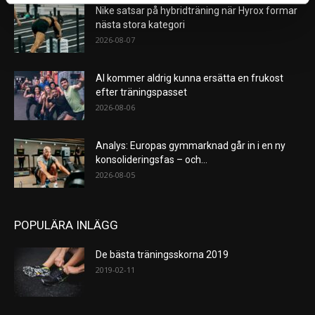
Nike satsar på hybridträning när Hyrox formar
nästa stora kategori
2026-08-07
AI kommer aldrig kunna ersätta en frukost
efter träningspasset
2026-08-06
Analys: Europas gymmarknad går in i en ny
konsolideringsfas – och...
2026-08-05
POPULÄRA INLÄGG
De bästa träningsskorna 2019
2019-02-11