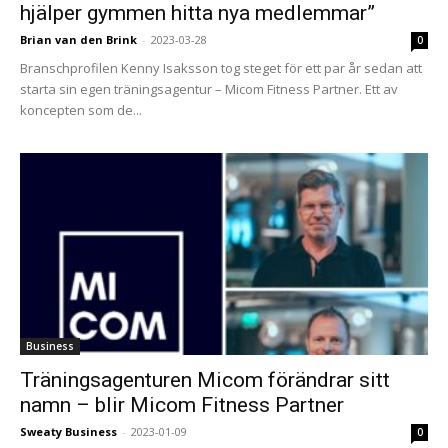
hjälper gymmen hitta nya medlemmar”
Brian van den Brink
-
2023-03-28
0
Branschprofilen Kenny Isaksson tog steget för ett par år sedan att
starta sin egen träningsagentur – Micom Fitness Partner. Ett av
koncepten som de...
Business
Träningsagenturen Micom förändrar sitt
namn – blir Micom Fitness Partner
Sweaty Business
-
2023-01-09
0