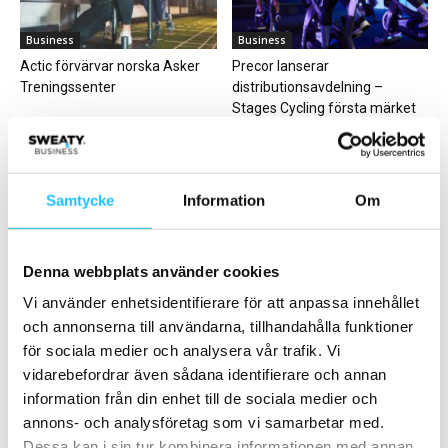
Business
Business
Actic förvärvar norska Asker
Precor lanserar
Treningssenter
distributionsavdelning –
Stages Cycling första märket
på plats
Samtycke
Information
Om
Denna webbplats använder cookies
Digitalt
Gym
Vi använder enhetsidentifierare för att anpassa innehållet
Sturebadet väljer Zoezi
Medley vinner upphandling om
och annonserna till användarna, tillhandahålla funktioner
MyBusiness
Harjagersbadet i Kävlinge
för sociala medier och analysera vår trafik. Vi
vidarebefordrar även sådana identifierare och annan
information från din enhet till de sociala medier och
annons- och analysföretag som vi samarbetar med.
Dessa kan i sin tur kombinera informationen med annan