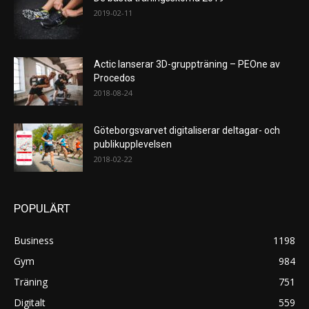
2019-02-11
Actic lanserar 3D-gruppträning – PEOne av
Procedos
2018-08-24
Göteborgsvarvet digitaliserar deltagar- och
publikupplevelsen
2018-02-22
POPULÄRT
Business
1198
Gym
984
Träning
751
Digitalt
559