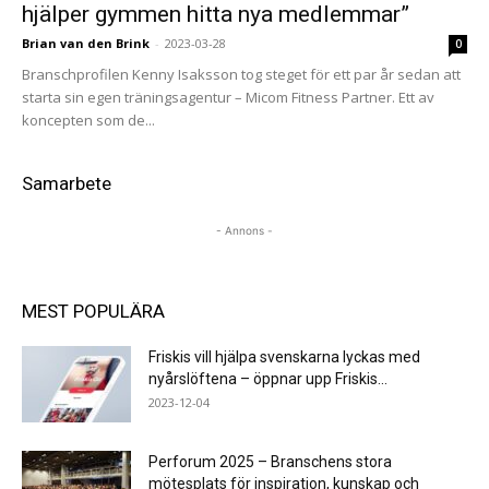
hjälper gymmen hitta nya medlemmar”
Brian van den Brink
-
2023-03-28
0
Branschprofilen Kenny Isaksson tog steget för ett par år sedan att
starta sin egen träningsagentur – Micom Fitness Partner. Ett av
koncepten som de...
Samarbete
- Annons -
MEST POPULÄRA
Friskis vill hjälpa svenskarna lyckas med
nyårslöftena – öppnar upp Friskis...
2023-12-04
Perforum 2025 – Branschens stora
mötesplats för inspiration, kunskap och