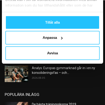
information som du har tillhandahållit eller som de har
samlat in när du har använt deras tjänster.
VÅRA FAVORITER
Tillåt alla
Nike satsar på hybridträning när Hyrox formar
nästa stora kategori
2026-08-07
Anpassa
AI kommer aldrig kunna ersätta en frukost
efter träningspasset
Avvisa
2026-08-06
Analys: Europas gymmarknad går in i en ny
konsolideringsfas – och...
2026-08-05
POPULÄRA INLÄGG
De bästa träningsskorna 2019