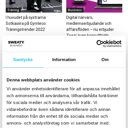
Träning
Business
I huvudet på systrarna
Digital närvaro,
Sotkasiira på Gymleco:
medlemserbjudande och
Träningstrender 2022
affärsflöden – nu erbjuder
Zoezi även konsulthjälp
Samtycke
Information
Om
Denna webbplats använder cookies
Träning
Business
Under Armour lanserar
Ny rapport från SATS: Så
Vi använder enhetsidentifierare för att anpassa innehållet
Sportsmask – en ansiktsmask
tränar Norden 2025 – mental
och annonserna till användarna, tillhandahålla funktioner
för träning
hälsa...
för sociala medier och analysera vår trafik. Vi
vidarebefordrar även sådana identifierare och annan
information från din enhet till de sociala medier och
annons- och analysföretag som vi samarbetar med.