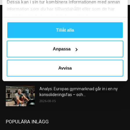
Dessa kan i sin tur kombinera informationen med annan
information som du har tillhandahållit eller som de har
samlat in när du har använt deras tjänster.
VÅRA FAVORITER
Tillåt alla
Nike satsar på hybridträning när Hyrox formar
nästa stora kategori
2026-08-07
Anpassa
AI kommer aldrig kunna ersätta en frukost
efter träningspasset
Avvisa
2026-08-06
Analys: Europas gymmarknad går in i en ny
konsolideringsfas – och...
2026-08-05
POPULÄRA INLÄGG