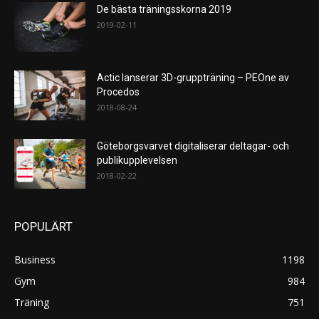
De bästa träningsskorna 2019
2019-02-11
Actic lanserar 3D-gruppträning – PEOne av
Procedos
2018-08-24
Göteborgsvarvet digitaliserar deltagar- och
publikupplevelsen
2018-02-22
POPULÄRT
Business
1198
Gym
984
Träning
751