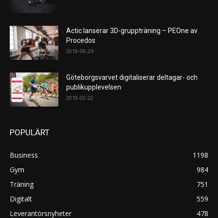
Actic lanserar 3D-gruppträning – PEOne av
Procedos
2018-08-24
Göteborgsvarvet digitaliserar deltagar- och
publikupplevelsen
2018-02-22
POPULÄRT
Business
1198
Gym
984
Träning
751
Digitalt
559
Leverantörsnyheter
478