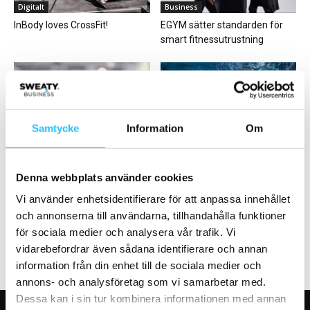
Digitalt
Business
InBody loves CrossFit!
EGYM sätter standarden för
smart fitnessutrustning
Samtycke
Information
Om
Business
Digitalt
Podcast: WeSports Group –
Svenska idrottsforskare i
Denna webbplats använder cookies
strategi, entreprenörskap och
Silicon Valley hjälper
framtidens fitnessmarknad
världsstjärnor att prestera
Vi använder enhetsidentifierare för att anpassa innehållet
bättre
och annonserna till användarna, tillhandahålla funktioner
för sociala medier och analysera vår trafik. Vi
vidarebefordrar även sådana identifierare och annan
information från din enhet till de sociala medier och
annons- och analysföretag som vi samarbetar med.
Dessa kan i sin tur kombinera informationen med annan