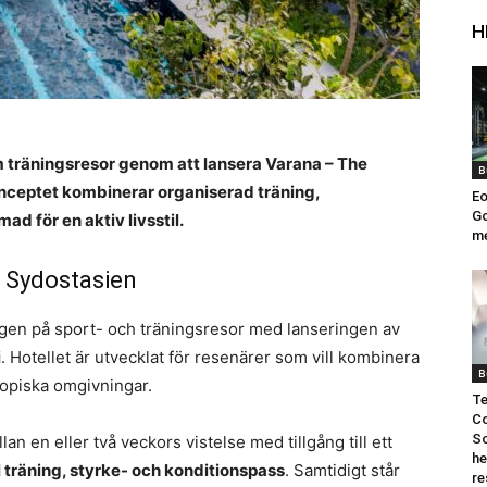
H
m träningsresor genom att lansera Varana – The
B
onceptet kombinerar organiserad träning,
Eo
Go
d för en aktiv livsstil.
me
i Sydostasien
ingen på sport- och träningsresor med lanseringen av
i
. Hotellet är utvecklat för resenärer som vill kombinera
B
ropiska omgivningar.
Te
Co
So
an en eller två veckors vistelse med tillgång till ett
he
l träning, styrke- och konditionspass
. Samtidigt står
re