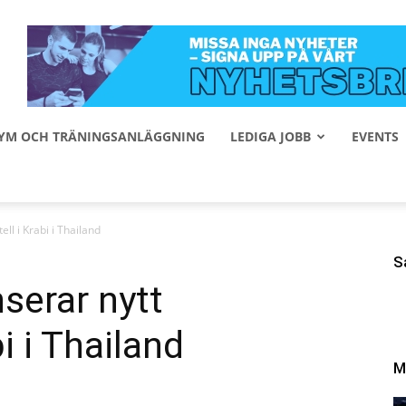
 GYM OCH TRÄNINGSANLÄGGNING
LEDIGA JOBB
EVENTS
ell i Krabi i Thailand
S
serar nytt
i i Thailand
M