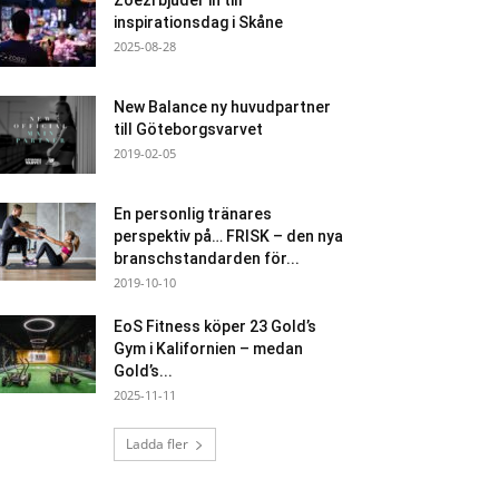
Zoezi bjuder in till
inspirationsdag i Skåne
2025-08-28
New Balance ny huvudpartner
till Göteborgsvarvet
2019-02-05
En personlig tränares
perspektiv på… FRISK – den nya
branschstandarden för...
2019-10-10
EoS Fitness köper 23 Gold’s
Gym i Kalifornien – medan
Gold’s...
2025-11-11
Ladda fler