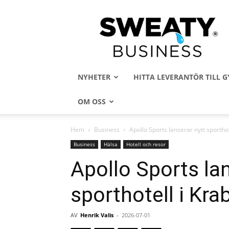
Sweaty
Business
NYHETER
HITTA LEVERANTÖR TILL
OM OSS
Hem
Business
Apollo Sports lanserar nytt sporthot
Business
Hälsa
Hotell och resor
Apollo Sports lan
sporthotell i Krab
AV
Henrik Valis
-
2026-07-01