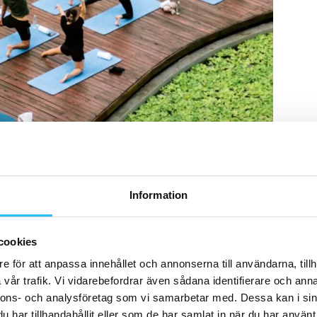
isk miljö
Information
vid
Klong Muang-stranden
i Krabi och erbjuder
npassade för både träning och avkoppling samt närhet
cookies
turupplevelser.
e för att anpassa innehållet och annonserna till användarna, tillh
vår trafik. Vi vidarebefordrar även sådana identifierare och anna
ingspass med avkopplande dagar på stranden,
nnons- och analysföretag som vi samarbetar med. Dessa kan i sin
vande naturen. Kombinationen av struktur och frihet
har tillhandahållit eller som de har samlat in när du har använt 