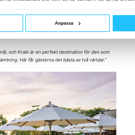
entusiaster kan hitta ett upplägg som passar deras
Anpassa
esmål där en aktiv semester enkelt kan kombineras med
mål, och Krabi är en perfekt destination för den som
ämtning. Här får gästerna det bästa av två världar.”