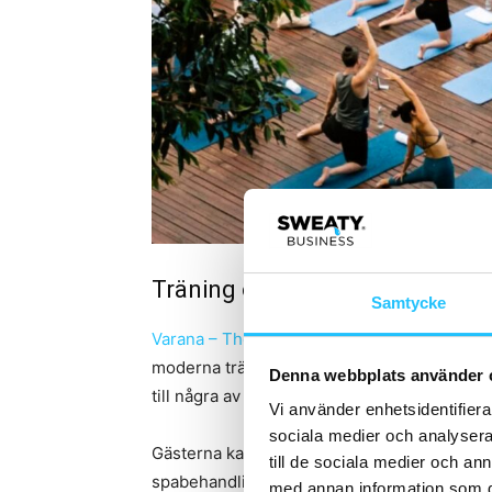
Träning och återhämtning i trop
Samtycke
Varana – The Wellcation Experience
ligger 
moderna träningsfaciliteter, flera pooler a
Denna webbplats använder 
till några av Thailands mest uppskattade na
Vi använder enhetsidentifierar
sociala medier och analysera 
Gästerna kan kombinera organiserade trän
till de sociala medier och a
spabehandlingar och upplevelser i den omgi
med annan information som du 