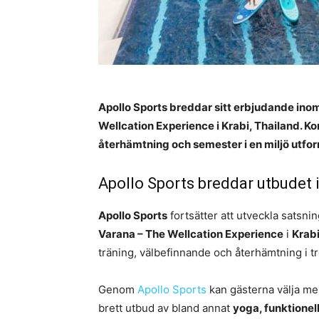
Apollo Sports breddar sitt erbjudande ino
Wellcation Experience i Krabi, Thailand. K
återhämtning och semester i en miljö utforma
Apollo Sports breddar utbudet 
Apollo Sports
fortsätter att utveckla satsn
Varana – The Wellcation Experience
i
Krab
träning, välbefinnande och återhämtning i t
Genom
Apollo Sports
kan gästerna välja mell
brett utbud av bland annat
yoga, funktionel