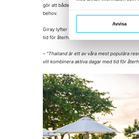
gör att både nybörjare och erfarna tränings
behov.
Avvisa
Giray lyfter också fram Thailand som ett r
tid för återhämtning.
– ”Thailand är ett av våra mest populära res
vill kombinera aktiva dagar med tid för återh