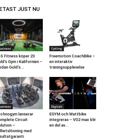
ETAST JUST NU
usiness
Cykling
S Fitness köper 23
Freemotion CoachBike –
ld’s Gym i Kalifornien –
en interaktiv
dan Gold’s...
träningsupplevelse
usiness
Digitalt
chnogym lanserar
EGYM och Wattbike
mplete Circuit
integreras – VO2 max blir
lution –
en del av...
lhetslösning med
sultatgaranti