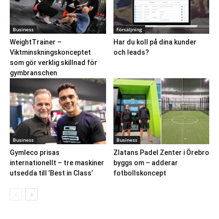
Business
Försäljning
WeightTrainer –
Har du koll på dina kunder
Viktminskningskonceptet
och leads?
som gör verklig skillnad för
gymbranschen
Business
Business
Gymleco prisas
Zlatans Padel Zenter i Örebro
internationellt – tre maskiner
byggs om – adderar
utsedda till ’Best in Class’
fotbollskoncept