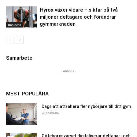
Hyrox växer vidare – siktar på två
miljoner deltagare och förändrar
gymmarknaden
Business
Samarbete
- Annons -
MEST POPULÄRA
Dags att attrahera fler nybörjare till ditt gym
2022-09-06
Göteborgsvarvet digitaliserar deltagar- och