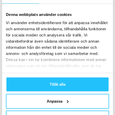
Denna webbplats använder cookies
TAGGAR
Douglas Roos
hybridträning
HYROX
Kraftmark
Vi använder enhetsidentifierare för att anpassa innehållet
Lifelab
Ulrik Helms
och annonserna till användarna, tillhandahålla funktioner
för sociala medier och analysera vår trafik. Vi
vidarebefordrar även sådana identifierare och annan
information från din enhet till de sociala medier och
annons- och analysföretag som vi samarbetar med.
Dessa kan i sin tur kombinera informationen med annan
information som du har tillhandahållit eller som de har
Förra artikeln
Nästa artikel
samlat in när du har använt deras tjänster.
SATS Västra Hamnen
Gavelo lanserar sitt största
nyinviger efter totalrenovering
produktsläpp hittills – del i
Tillåt alla
satsning mot
premiumsegmentet
Anpassa