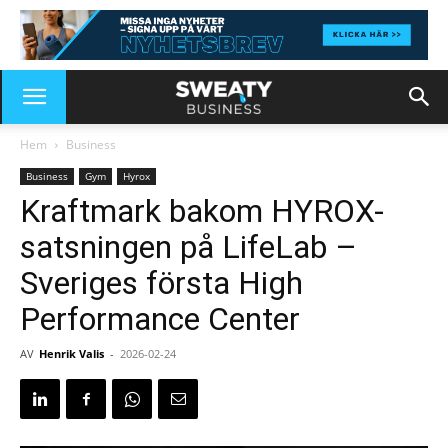
Hem
Business
Business
Gym
Hyrox
Kraftmark bakom HYROX-
satsningen på LifeLab –
Sveriges första High
Performance Center
AV
Henrik Valis
-
2026-02-24