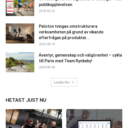
publikupplevelsen
2018-02-22
Peloton tvingas omstrukturera
verksamheten på grund av vikande
efterfrågan på produkter...
2022-08-19
Äventyr, gemenskap och välgörenhet – cykla
till Paris med Team Rynkeby!
2024-08-28
Ladda fler
HETAST JUST NU