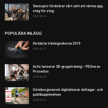
Sensopro förändrar vårt sätt att värma upp,
steg för steg
2026-08-04
POPULÄRA INLÄGG
De bästa träningsskorna 2019
2019-02-11
Actic lanserar 3D-gruppträning – PEOne av
Procedos
2018-08-24
Göteborgsvarvet digitaliserar deltagar- och
publikupplevelsen
2018-02-22