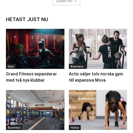
Ladda fler
HETAST JUST NU
Gym
Business
Grand Fitness expanderar
Actic säljer tolv norska gym
med två nya klubbar
till expansiva Mova
Business
Hälsa