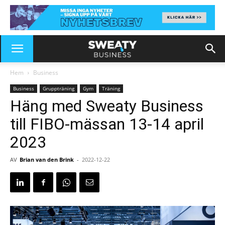
Hem
Business
Business
Gruppträning
Gym
Träning
Häng med Sweaty Business
till FIBO-mässan 13-14 april
2023
AV
Brian van den Brink
-
2022-12-22