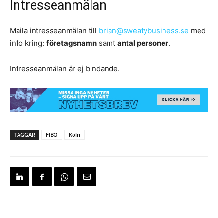
Intresseanmälan
Maila intresseanmälan till
brian@sweatybusiness.se
med
info kring:
företagsnamn
samt
antal personer
.
Intresseanmälan är ej bindande.
TAGGAR
FIBO
Köln