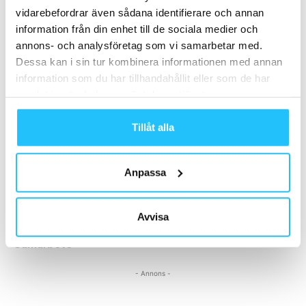
Podcast: Från FIBO till PerformX –
vidarebefordrar även sådana identifierare och annan
trenderna som formar
information från din enhet till de sociala medier och
träningsbranschen 2026
Business
annons- och analysföretag som vi samarbetar med.
Dessa kan i sin tur kombinera informationen med annan
Gymleco prisas internationellt – tre
information som du har tillhandahållit eller som de har
maskiner utsedda till ’Best in Class’
samlat in när du har använt deras tjänster.
Business
Tillåt alla
Technogym sluter partnerskap med
Google Cloud – satsar på nästa
generations AI-driven hälsa
Business
Anpassa
Avvisa
Samarbete
- Annons -