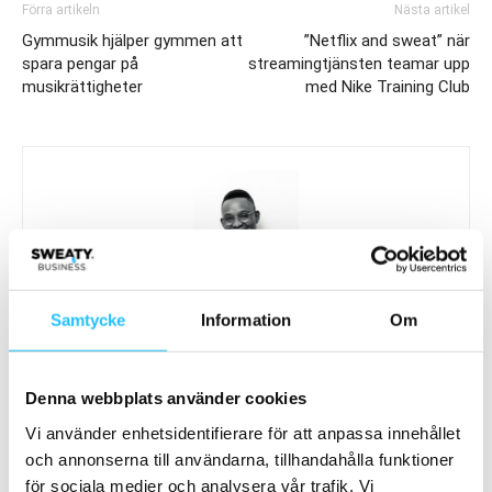
Förra artikeln
Nästa artikel
Gymmusik hjälper gymmen att
”Netflix and sweat” när
spara pengar på
streamingtjänsten teamar upp
musikrättigheter
med Nike Training Club
Brian van den Brink
Samtycke
Information
Om
Denna webbplats använder cookies
Vi använder enhetsidentifierare för att anpassa innehållet
Relaterade artiklar
Mer av samma författare
och annonserna till användarna, tillhandahålla funktioner
för sociala medier och analysera vår trafik. Vi