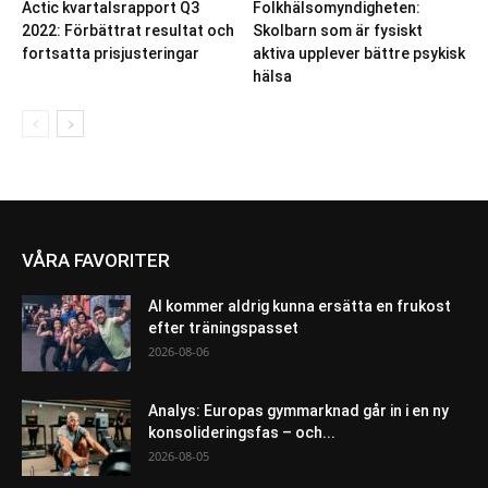
Actic kvartalsrapport Q3
Folkhälsomyndigheten:
2022: Förbättrat resultat och
Skolbarn som är fysiskt
fortsatta prisjusteringar
aktiva upplever bättre psykisk
hälsa
VÅRA FAVORITER
AI kommer aldrig kunna ersätta en frukost
efter träningspasset
2026-08-06
Analys: Europas gymmarknad går in i en ny
konsolideringsfas – och...
2026-08-05