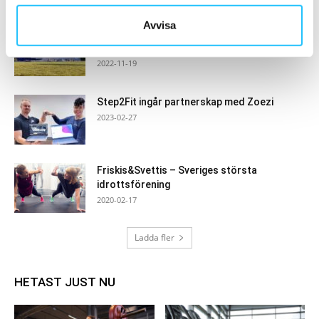
Avvisa
Eleiko expanderar med ett 18 000
kvadratmeter stort logistikcenter
2022-11-19
Step2Fit ingår partnerskap med Zoezi
2023-02-27
Friskis&Svettis – Sveriges största
idrottsförening
2020-02-17
Ladda fler
HETAST JUST NU