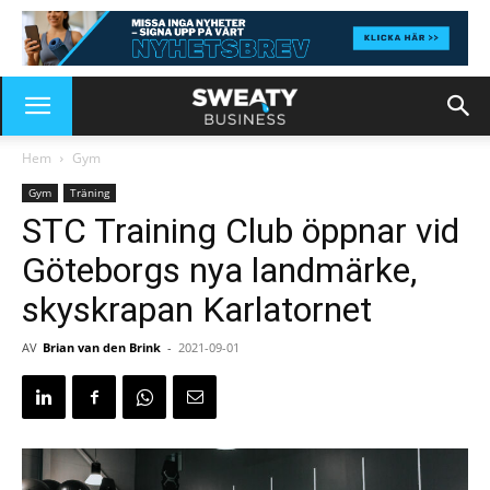
Hem
Gym
Gym
Träning
STC Training Club öppnar vid
Göteborgs nya landmärke,
skyskrapan Karlatornet
AV
Brian van den Brink
-
2021-09-01