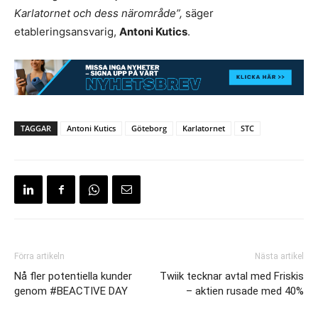
Karlatornet och dess närområde”,
säger
etableringsansvarig,
Antoni Kutics
.
TAGGAR
Antoni Kutics
Göteborg
Karlatornet
STC
Förra artikeln
Nästa artikel
Nå fler potentiella kunder
Twiik tecknar avtal med Friskis
genom #BEACTIVE DAY
– aktien rusade med 40%