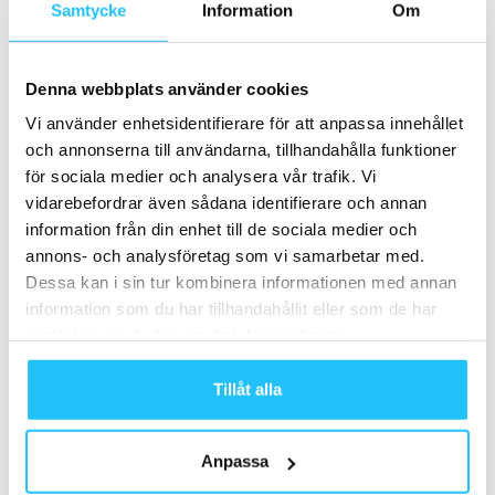
Sturegatan Park
Samtycke
Information
Om
Business
Denna webbplats använder cookies
STC söker Digital affärsutvecklare
Vi använder enhetsidentifierare för att anpassa innehållet
Business
och annonserna till användarna, tillhandahålla funktioner
för sociala medier och analysera vår trafik. Vi
vidarebefordrar även sådana identifierare och annan
information från din enhet till de sociala medier och
annons- och analysföretag som vi samarbetar med.
Samarbete
Dessa kan i sin tur kombinera informationen med annan
information som du har tillhandahållit eller som de har
- Annons -
samlat in när du har använt deras tjänster.
Tillåt alla
MEST POPULÄRA
Tre steg framåt för träningsbranschen
Anpassa
2020-09-22