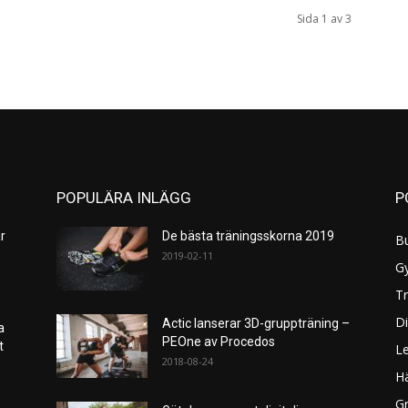
Sida 1 av 3
POPULÄRA INLÄGG
P
r
De bästa träningsskorna 2019
B
2019-02-11
G
Tr
Di
Actic lanserar 3D-gruppträning –
a
PEOne av Procedos
et
L
2018-08-24
H
Gr