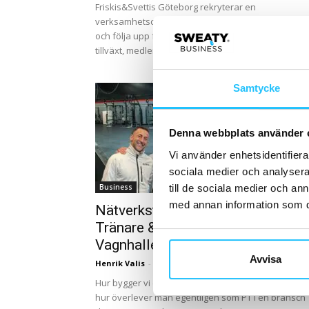
Friskis&Svettis Göteborg rekryterar en
verksamhetschef med ansvar för att leda, utveckla
och följa upp föreningens verksamhet med fokus 
tillväxt, medlemsnöjdhet och kvalitativ träning....
Samtycke
Denna webbplats använder 
Vi använder enhetsidentifierar
sociala medier och analysera 
till de sociala medier och a
Business
med annan information som du 
Nätverksträff för Personliga
Tränare & idrottstränare på
Vagnhallen Göteborg
Avvisa
Henrik Valis
-
2025-03-26
Hur bygger vi en starkare tränarkår i Göteborg – o
hur överlever man egentligen som PT i en bransch