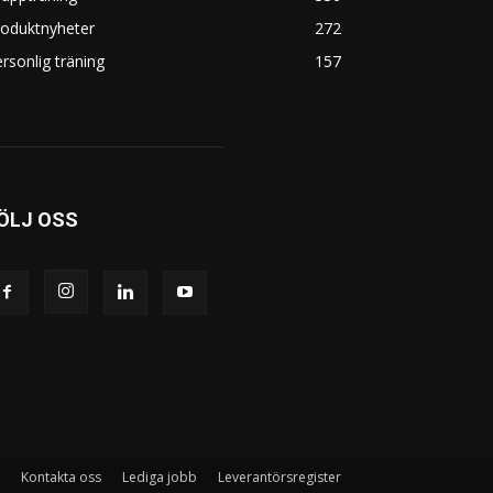
roduktnyheter
272
rsonlig träning
157
ÖLJ OSS
Kontakta oss
Lediga jobb
Leverantörsregister