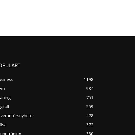
OPULÄRT
usiness
1198
ym
984
äning
751
gitalt
559
everantörsnyheter
478
älsa
372
uppträning
330