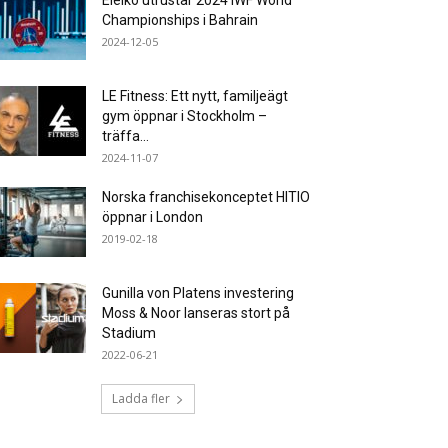
Eleiko utrustar 2024 IWF World
Championships i Bahrain
2024-12-05
LE Fitness: Ett nytt, familjeägt
gym öppnar i Stockholm –
träffa...
2024-11-07
Norska franchisekonceptet HITIO
öppnar i London
2019-02-18
Gunilla von Platens investering
Moss & Noor lanseras stort på
Stadium
2022-06-21
Ladda fler