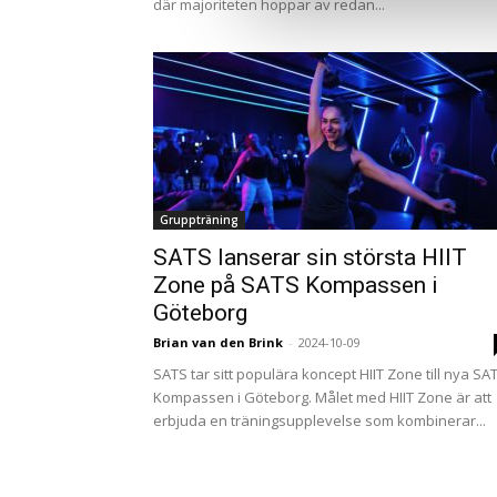
där majoriteten hoppar av redan...
Gruppträning
SATS lanserar sin största HIIT
Zone på SATS Kompassen i
Göteborg
Brian van den Brink
-
2024-10-09
SATS tar sitt populära koncept HIIT Zone till nya SA
Kompassen i Göteborg. Målet med HIIT Zone är att
erbjuda en träningsupplevelse som kombinerar...