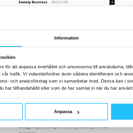
Sweaty Business
-
2025-07-04
0
STC fortsätter sin expansion och öppnar hösten 2027
på
ett nytt toppmodernt gym i Park Central i Göteborg.
STC planerar dessutom att på sikt öppna...
Information
cookies
e för att anpassa innehållet och annonserna till användarna, tillh
vår trafik. Vi vidarebefordrar även sådana identifierare och anna
nnons- och analysföretag som vi samarbetar med. Dessa kan i sin
Business
har tillhandahållit eller som de har samlat in när du har använt 
Kristinedals träningscenter tar
steget in i framtiden med Milon
Brian van den Brink
-
2025-02-12
0
Anpassa
0
Kristinedals träningscenter i Göteborg har länge varit
en central plats för träning och friskvård. Nu tar
ch
anläggningen ytterligare ett steg framåt genom att