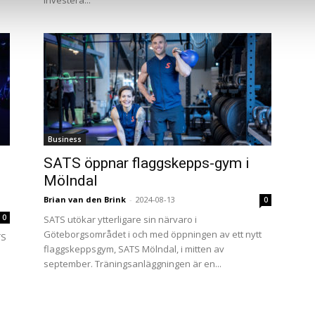
investera...
Business
SATS öppnar flaggskepps-gym i
Mölndal
Brian van den Brink
-
2024-08-13
0
0
SATS utökar ytterligare sin närvaro i
Göteborgsområdet i och med öppningen av ett nytt
TS
flaggskeppsgym, SATS Mölndal, i mitten av
september. Träningsanläggningen är en...