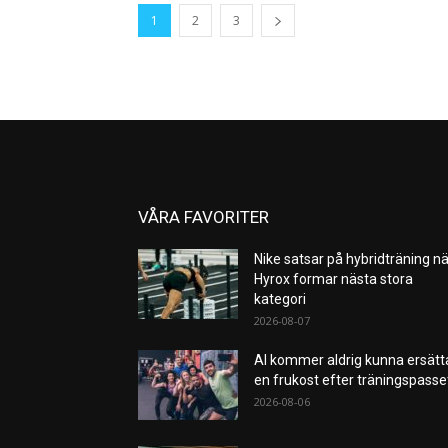
1
2
3
VÅRA FAVORITER
Nike satsar på hybridträning nä
Hyrox formar nästa stora
kategori
2026-08-07
AI kommer aldrig kunna ersätt
en frukost efter träningspass
2026-08-06