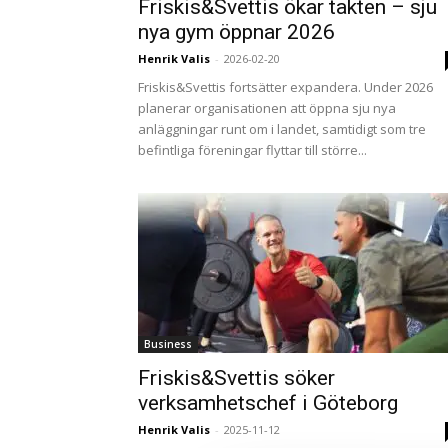
Friskis&Svettis ökar takten – sju
nya gym öppnar 2026
Henrik Valis
-
2026-02-20
Friskis&Svettis fortsätter expandera. Under 2026
planerar organisationen att öppna sju nya
anläggningar runt om i landet, samtidigt som tre
befintliga föreningar flyttar till större...
Business
Friskis&Svettis söker
verksamhetschef i Göteborg
Henrik Valis
-
2025-11-12