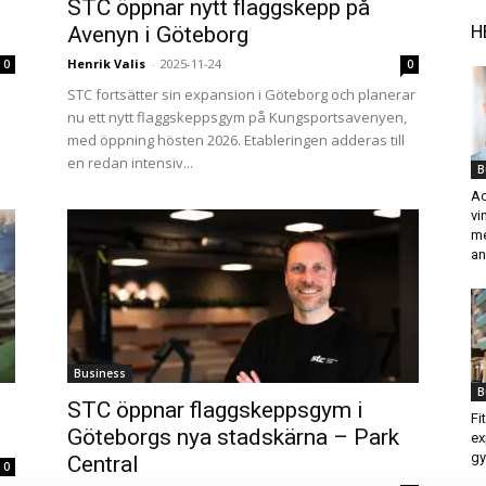
STC öppnar nytt flaggskepp på
H
Avenyn i Göteborg
Henrik Valis
-
2025-11-24
0
0
STC fortsätter sin expansion i Göteborg och planerar
nu ett nytt flaggskeppsgym på Kungsportsavenyen,
med öppning hösten 2026. Etableringen adderas till
en redan intensiv...
B
Ac
vi
me
an
Business
B
STC öppnar flaggskeppsgym i
Fi
Göteborgs nya stadskärna – Park
ex
gy
Central
0