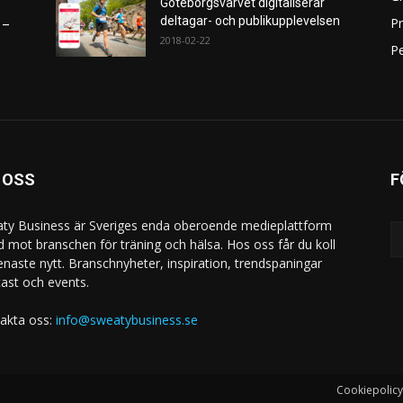
Göteborgsvarvet digitaliserar
deltagar- och publikupplevelsen
P
 –
2018-02-22
Pe
 OSS
F
ty Business är Sveriges enda oberoende medieplattform
ad mot branschen för träning och hälsa. Hos oss får du koll
enaste nytt. Branschnyheter, inspiration, trendspaningar
ast och events.
akta oss:
info@sweatybusiness.se
Cookiepolicy