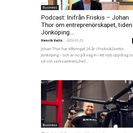
Business
Podcast: Inifrån Friskis – Johan
Thor om entreprenörskapet, tiden 
Jönköping...
Henrik Valis
-
2026-03-25
Johan Thor har tillbringat 26 år i Friskis&Svettis
Jönköping – och är nu på väg in i ett nytt uppdrag 
vd och verksamhetschef...
Business