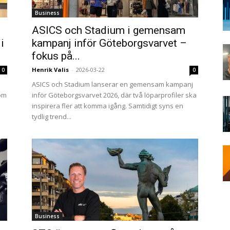
Business
ASICS och Stadium i gemensam
i
kampanj inför Göteborgsvarvet –
fokus på...
Henrik Valis
-
2026-03-22
0
0
ASICS och Stadium lanserar en gemensam kampanj
som
inför Göteborgsvarvet 2026, där två löparprofiler ska
inspirera fler att komma igång. Samtidigt syns en
tydlig trend...
Business