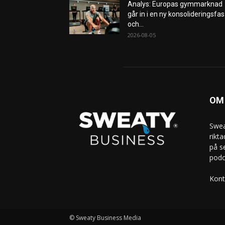
Analys: Europas gymmarknad
går in i en ny konsolideringsfas
och...
2026-08-05
OM
Swea
rikt
på s
podc
Kont
© Sweaty Business Media