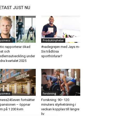
ETAST JUST NU
usiness
Produktnyheter
tic rapporterar ökad
#vadegrejen med Jays m-
nst och
Six trådlösa
dlemsutveckling under
sporthörlurar?
dra kvartalet 2025
usiness
Forskning
tness24Seven fortsätter
Forskning: 90–120
pansionen – öppnar
minuters styrketräning i
m på 1 200 kvm
veckan kopplas till längre
liv