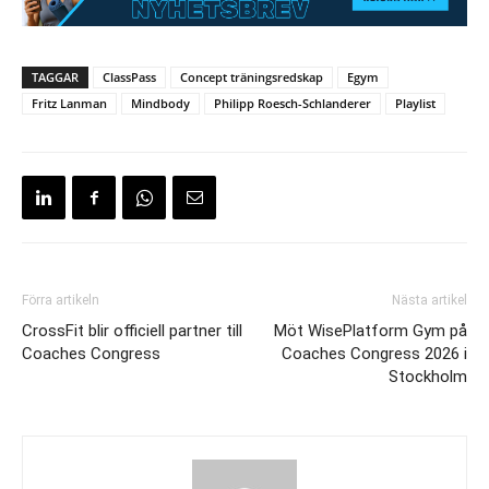
TAGGAR
ClassPass
Concept träningsredskap
Egym
Fritz Lanman
Mindbody
Philipp Roesch-Schlanderer
Playlist
Förra artikeln
Nästa artikel
CrossFit blir officiell partner till
Möt WisePlatform Gym på
Coaches Congress
Coaches Congress 2026 i
Stockholm