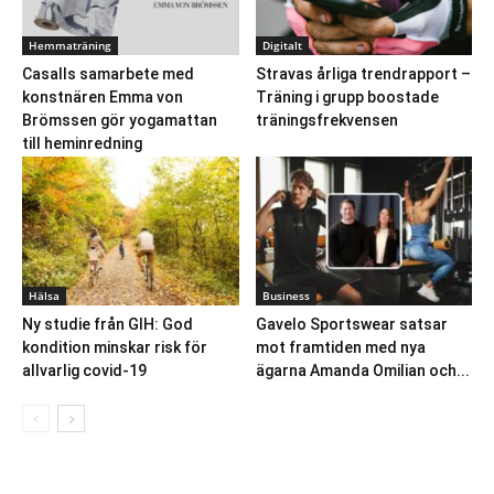
Hemmaträning
Digitalt
Casalls samarbete med
Stravas årliga trendrapport –
konstnären Emma von
Träning i grupp boostade
Brömssen gör yogamattan
träningsfrekvensen
till heminredning
Hälsa
Business
Ny studie från GIH: God
Gavelo Sportswear satsar
kondition minskar risk för
mot framtiden med nya
allvarlig covid-19
ägarna Amanda Omilian och...