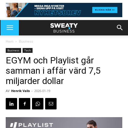
Hem
Business
Business
Tech
EGYM och Playlist går
samman i affär värd 7,5
miljarder dollar
AV
Henrik Valis
-
2026-01-19