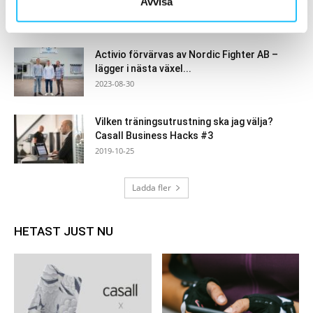
Avvisa
Business Podcast #115
2023-01-04
Activio förvärvas av Nordic Fighter AB –
lägger i nästa växel...
2023-08-30
Vilken träningsutrustning ska jag välja?
Casall Business Hacks #3
2019-10-25
Ladda fler
HETAST JUST NU