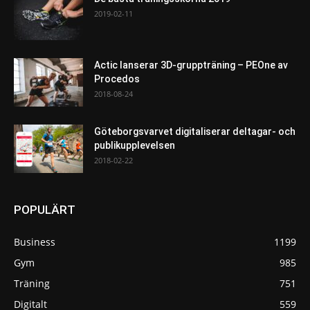
2019-02-11
Actic lanserar 3D-gruppträning – PEOne av
Procedos
2018-08-24
Göteborgsvarvet digitaliserar deltagar- och
publikupplevelsen
2018-02-22
POPULÄRT
Business
1199
Gym
985
Träning
751
Digitalt
559