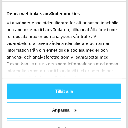
ClassPass justerar modellen – stärker
skyddet för träningsstudios
Denna webbplats använder cookies
Business
Vi använder enhetsidentifierare för att anpassa innehållet
och annonserna till användarna, tillhandahålla funktioner
för sociala medier och analysera vår trafik. Vi
vidarebefordrar även sådana identifierare och annan
Samarbete
information från din enhet till de sociala medier och
annons- och analysföretag som vi samarbetar med.
- Annons -
Dessa kan i sin tur kombinera informationen med annan
information som du har tillhandahållit eller som de har
samlat in när du har använt deras tjänster.
MEST POPULÄRA
Tillåt alla
Pilates i fokus – Technogym lanserar
Reformer-maskin
2025-04-30
Anpassa
Podd: Träningstrender 2023 – Sweaty