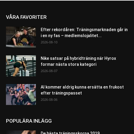
VÅRA FAVORITER
Efter rekordåren: Träningsmarknaden går in
i en ny fas – medlemslojalitet...
2026-08-10
Nike satsar på hybridträning när Hyrox
formar nästa stora kategori
2026-08-07
AI kommer aldrig kunna ersätta en frukost
efter träningspasset
2026-08-06
POPULÄRA INLÄGG
De bästa träningsskorna 2019