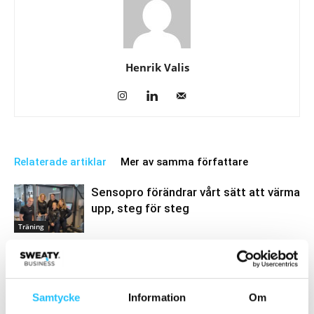
Henrik Valis
Relaterade artiklar
Mer av samma författare
Sensopro förändrar vårt sätt att värma
upp, steg för steg
Träning
EGYM och Wattbike integreras – VO2
max blir en del av Cardio BioAge
Digitalt
Samtycke
Information
Om