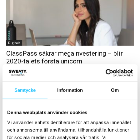
Digitalt
ClassPass säkrar megainvestering – blir
2020-talets första unicorn
Brian van den Brink
-
2020-01-11
0
Träningsbranschen växer så det knakar! Nu har branschen fått sin
första sk unicorn för 2020-talet - alltså ett företag som är värderat
Samtycke
Information
Om
till en...
Samarbete
Denna webbplats använder cookies
Vi använder enhetsidentifierare för att anpassa innehållet
- Annons -
och annonserna till användarna, tillhandahålla funktioner
för sociala medier och analysera vår trafik. Vi