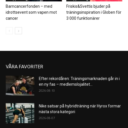
Barncancerfonden – med
Friskis&Svettis bjuder på
idrottsevent som vapen mot
träningsinspiration i Globen för
cancer
3 000 funktionärer
VÅRA FAVORITER
Efter rekordåren: Träningsmarknaden går in i
en ny fas – medlemslojalitet...
2026-08-10
Nike satsar på hybridträning när Hyrox formar
nästa stora kategori
2026-08-07