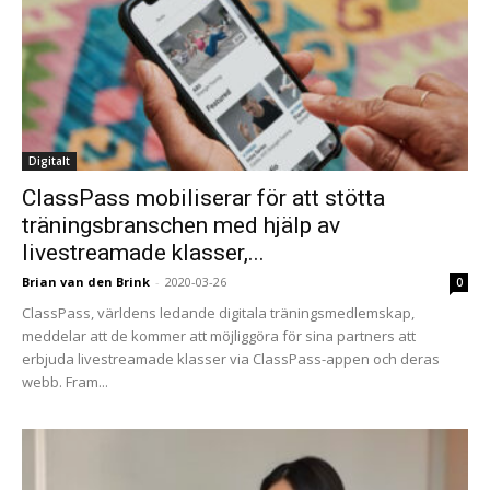
Digitalt
ClassPass mobiliserar för att stötta
träningsbranschen med hjälp av
livestreamade klasser,...
Brian van den Brink
-
2020-03-26
0
ClassPass, världens ledande digitala träningsmedlemskap,
meddelar att de kommer att möjliggöra för sina partners att
erbjuda livestreamade klasser via ClassPass-appen och deras
webb. Fram...