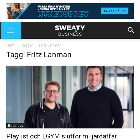
Hem
Taggar
Fritz Lanman
Tagg: Fritz Lanman
Business
Playlist och EGYM slutför miljardaffär –