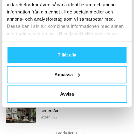
vidarebefordrar även sådana identifierare och annan
MEST POPULÄRA
information från din enhet till de sociala medier och
Concept levererar till Försvarsmakten
annons- och analysföretag som vi samarbetar med.
2021-08-16
Dessa kan i sin tur kombinera informationen med annan
information som du har tillhandahållit eller som de har
samlat in när du har använt deras tjänster.
Upplever medlemstillväxt med träningsapp
2021-04-15
Tillåt alla
Anpassa
Actic lanserar 3D-gruppträning – PEOne av
Procedos
2018-08-24
Avvisa
Oak Equipment lanserar konditionsmaskin-
serien Air
2024-10-28
Ladda fler