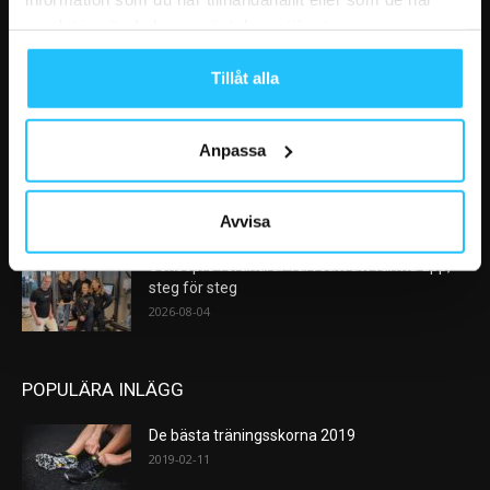
VÅRA FAVORITER
samlat in när du har använt deras tjänster.
AI kommer aldrig kunna ersätta en frukost
Tillåt alla
efter träningspasset
2026-08-06
Anpassa
Analys: Europas gymmarknad går in i en ny
konsolideringsfas – och...
2026-08-05
Avvisa
Sensopro förändrar vårt sätt att värma upp,
steg för steg
2026-08-04
POPULÄRA INLÄGG
De bästa träningsskorna 2019
2019-02-11