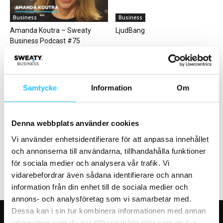
Business
Business
Amanda Koutra – Sweaty
LjudBang
Business Podcast #75
Samtycke
Information
Om
Business
Business
Actic rapporterar ökad vinst
Temperaturmätning på
Denna webbplats använder cookies
och medlemsutveckling under
svenska CrossFit-gym:
Vi använder enhetsidentifierare för att anpassa innehållet
andra kvartalet 2025
storstäderna
och annonserna till användarna, tillhandahålla funktioner
för sociala medier och analysera vår trafik. Vi
vidarebefordrar även sådana identifierare och annan
information från din enhet till de sociala medier och
annons- och analysföretag som vi samarbetar med.
Dessa kan i sin tur kombinera informationen med annan
information som du har tillhandahållit eller som de har