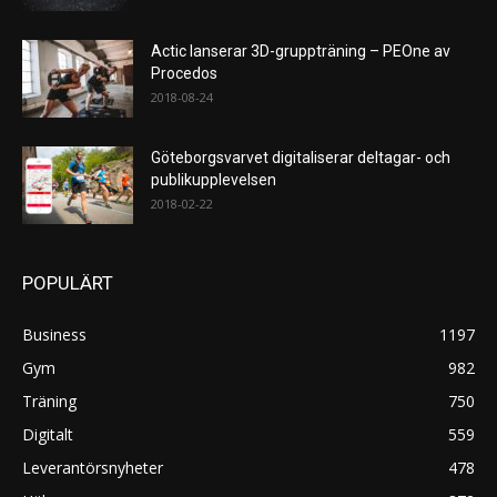
Actic lanserar 3D-gruppträning – PEOne av
Procedos
2018-08-24
Göteborgsvarvet digitaliserar deltagar- och
publikupplevelsen
2018-02-22
POPULÄRT
Business
1197
Gym
982
Träning
750
Digitalt
559
Leverantörsnyheter
478