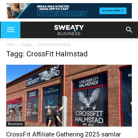
Hem
Taggar
CrossFit Halmstad
Tagg: CrossFit Halmstad
Business
CrossFit Affiliate Gathering 2025 samlar