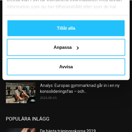
information som du har tillhandahållit eller som de har
samlat in när du har använt deras tjänster.
VÅRA FAVORITER
Tillåt alla
Nike satsar på hybridträning när Hyrox formar
nästa stora kategori
2026-08-07
Anpassa
AI kommer aldrig kunna ersätta en frukost
efter träningspasset
Avvisa
2026-08-06
Analys: Europas gymmarknad går in i en ny
konsolideringsfas – och...
2026-08-05
POPULÄRA INLÄGG
De bästa träningsskorna 2019