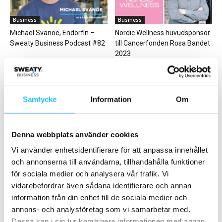
Business
Business
Michael Svanöe, Endorfin –
Nordic Wellness huvudsponsor
Sweaty Business Podcast #82
till Cancerfonden Rosa Bandet
2023
Samtycke
Information
Om
Personlig träning
Folk på väg
Denna webbplats använder cookies
Utbildningstips: Mobility Coach
Maria Zanchi är ny
Vi använder enhetsidentifierare för att anpassa innehållet
kommunikationschef på
och annonserna till användarna, tillhandahålla funktioner
Friskis&Svettis Riks
för sociala medier och analysera vår trafik. Vi
vidarebefordrar även sådana identifierare och annan
information från din enhet till de sociala medier och
annons- och analysföretag som vi samarbetar med.
Dessa kan i sin tur kombinera informationen med annan