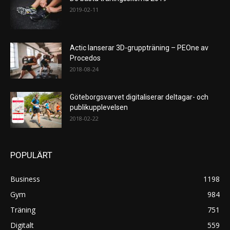
2019-02-11
Actic lanserar 3D-gruppträning – PEOne av
Procedos
2018-08-24
Göteborgsvarvet digitaliserar deltagar- och
publikupplevelsen
2018-02-22
POPULÄRT
Business
1198
Gym
984
Träning
751
Digitalt
559