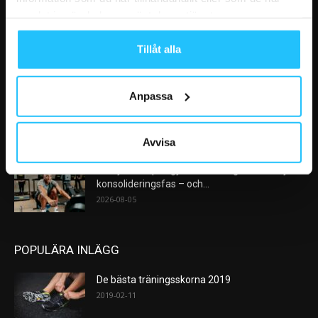
VÅRA FAVORITER
samlat in när du har använt deras tjänster.
Nike satsar på hybridträning när Hyrox formar
nästa stora kategori
Tillåt alla
2026-08-07
Anpassa
AI kommer aldrig kunna ersätta en frukost
efter träningspasset
2026-08-06
Avvisa
Analys: Europas gymmarknad går in i en ny
konsolideringsfas – och...
2026-08-05
POPULÄRA INLÄGG
De bästa träningsskorna 2019
2019-02-11