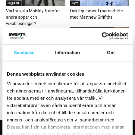
Digitalt
Gym
Varför välja Mobility framför
Oak Equipment i samarbete
andra appar och
med Matthew Griffiths
webblösningar?
Samtycke
Information
Om
Produktnyheter
Debatt
Påskerbjudanden på
Debattinlägg: ”Är du också trött
Denna webbplats använder cookies
hemmaträningsprylar från
på meningslös skärmtid?”
Vi använder enhetsidentifierare för att anpassa innehållet
Gymleco
och annonserna till användarna, tillhandahålla funktioner
för sociala medier och analysera vår trafik. Vi
vidarebefordrar även sådana identifierare och annan
information från din enhet till de sociala medier och
annons- och analysföretag som vi samarbetar med.
Dessa kan i sin tur kombinera informationen med annan
information som du har tillhandahållit eller som de har