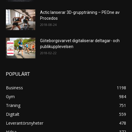
Actic lanserar 3D-gruppträning – PEOne av
Procedos
2018-08-24
Göteborgsvarvet digitaliserar deltagar- och
publikupplevelsen
2018-02-22
POPULÄRT
Business
1198
Gym
984
Träning
751
Digitalt
559
Leverantörsnyheter
478
Hälsa
372