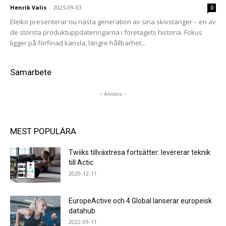
Henrik Valis
-
2025-09-03
0
Eleiko presenterar nu nästa generation av sina skivstänger – en av
de största produktuppdateringarna i företagets historia. Fokus
ligger på förfinad känsla, längre hållbarhet...
Samarbete
- Annons -
MEST POPULÄRA
Twiiks tillväxtresa fortsätter: levererar teknik
till Actic
2020-12-11
EuropeActive och 4 Global lanserar europeisk
datahub
2022-09-11