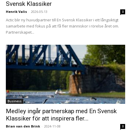
Svensk Klassiker
Henrik Valis
-
2026-05-13
0
Actic blir ny huvudpartner till En Svensk Klassiker i ett långsiktigt
samarbete med fokus på att få fler människor i rörelse året om.
Partnerskapet...
Business
Medley ingår partnerskap med En Svensk
Klassiker för att inspirera fler...
Brian van den Brink
-
2024-11-08
0