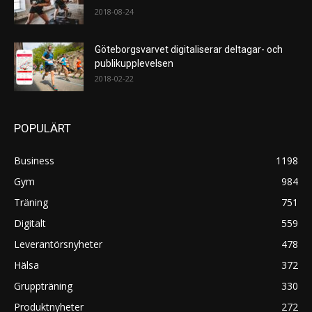
2018-08-24
Göteborgsvarvet digitaliserar deltagar- och
publikupplevelsen
2018-02-22
POPULÄRT
Business
1198
Gym
984
Träning
751
Digitalt
559
Leverantörsnyheter
478
Hälsa
372
Gruppträning
330
Produktnyheter
272