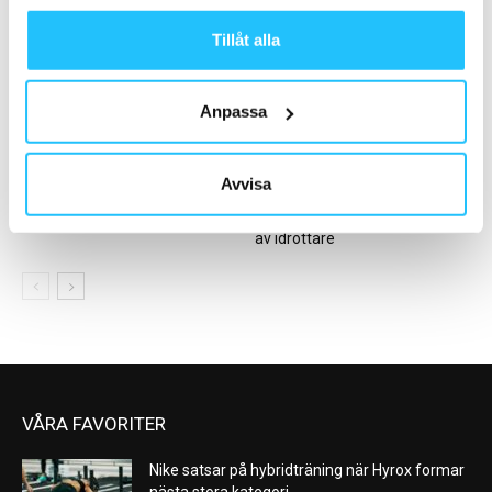
Tillåt alla
Anpassa
Business
Leverantörsnyheter
Avvisa
Bygg en långsiktig och hållbar
Prestera – ny förstklassig
business
rackserie från Eleiko inspirerad
av idrottare
VÅRA FAVORITER
Nike satsar på hybridträning när Hyrox formar
nästa stora kategori