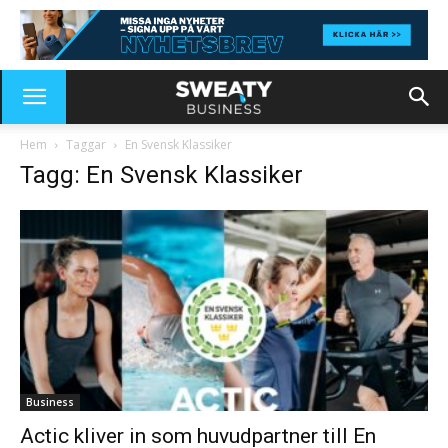
Hem
Taggar
En Svensk Klassiker
Tagg: En Svensk Klassiker
Business
Actic kliver in som huvudpartner till En