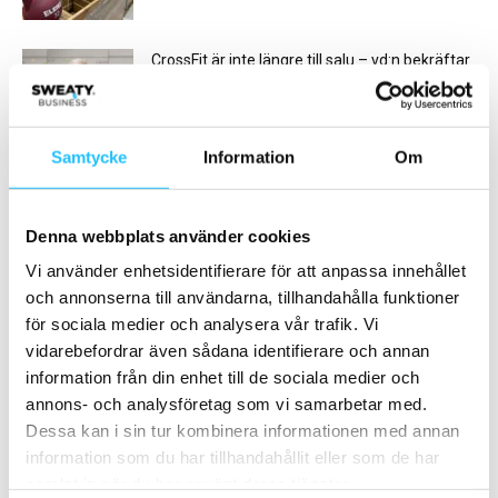
CrossFit är inte längre till salu – vd:n bekräftar
2026-07-13
Samtycke
Information
Om
Ladda fler
HETAST JUST NU
Denna webbplats använder cookies
Vi använder enhetsidentifierare för att anpassa innehållet
och annonserna till användarna, tillhandahålla funktioner
för sociala medier och analysera vår trafik. Vi
vidarebefordrar även sådana identifierare och annan
information från din enhet till de sociala medier och
annons- och analysföretag som vi samarbetar med.
Business
Business
Dessa kan i sin tur kombinera informationen med annan
CrossFit i kris – vad krävs för
Friskis i Stockholm och
information som du har tillhandahållit eller som de har
att vända trenden?
Södertälje slår ihop
samlat in när du har använt deras tjänster.
verksamheterna