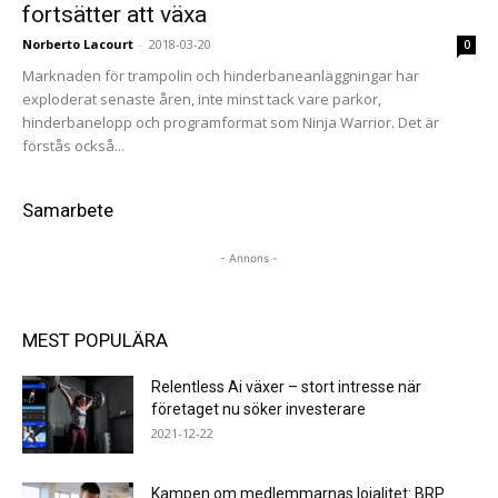
fortsätter att växa
Norberto Lacourt
-
2018-03-20
0
Marknaden för trampolin och hinderbaneanläggningar har
exploderat senaste åren, inte minst tack vare parkor,
hinderbanelopp och programformat som Ninja Warrior. Det är
förstås också...
Samarbete
- Annons -
MEST POPULÄRA
Relentless Ai växer – stort intresse när
företaget nu söker investerare
2021-12-22
Kampen om medlemmarnas lojalitet: BRP