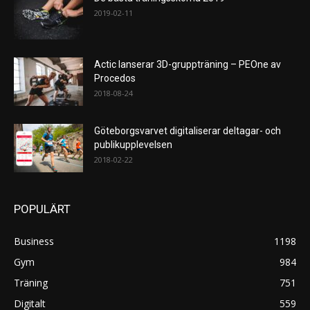
2019-02-11
Actic lanserar 3D-gruppträning – PEOne av
Procedos
2018-08-24
Göteborgsvarvet digitaliserar deltagar- och
publikupplevelsen
2018-02-22
POPULÄRT
Business
1198
Gym
984
Träning
751
Digitalt
559