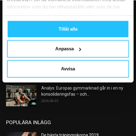
information som du har tillhandahållit eller som de har
samlat in när du har använt deras tjänster.
VÅRA FAVORITER
Tillåt alla
Nike satsar på hybridträning när Hyrox formar
nästa stora kategori
2026-08-07
Anpassa
AI kommer aldrig kunna ersätta en frukost
efter träningspasset
Avvisa
2026-08-06
Analys: Europas gymmarknad går in i en ny
konsolideringsfas – och...
2026-08-05
POPULÄRA INLÄGG
De bästa träningsskorna 2019