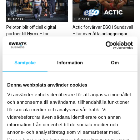
Business
Business
Peloton blir officiell digital
Actic förvärvar EGO i Sundsvall
partner till Hyrox – tar
– tar över åtta anläggningar
hybridträningen hem...
Samtycke
Information
Om
Business
Business
Denna webbplats använder cookies
STC öppnar nytt gym i Hörby –
Eleiko laddar upp för fortsatt
Vi använder enhetsidentifierare för att anpassa innehållet
satsar vidare på rörelse...
tillväxt och stärker sitt svenska
och annonserna till användarna, tillhandahålla funktioner
team
för sociala medier och analysera vår trafik. Vi
vidarebefordrar även sådana identifierare och annan
information från din enhet till de sociala medier och
annons- och analysföretag som vi samarbetar med.
Dessa kan i sin tur kombinera informationen med annan