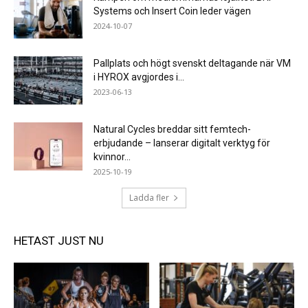
Systems och Insert Coin leder vägen
2024-10-07
Pallplats och högt svenskt deltagande när VM
i HYROX avgjordes i...
2023-06-13
Natural Cycles breddar sitt femtech-
erbjudande – lanserar digitalt verktyg för
kvinnor...
2025-10-19
Ladda fler
HETAST JUST NU