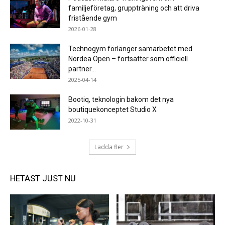
familjeföretag, gruppträning och att driva
fristående gym
2026-01-28
Technogym förlänger samarbetet med
Nordea Open – fortsätter som officiell
partner...
2025-04-14
Bootiq, teknologin bakom det nya
boutiquekonceptet Studio X
2022-10-31
Ladda fler
HETAST JUST NU