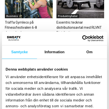
Business
Produktnyheter
Träffa Gymleco på
Exxentric tecknar
Fitnessfestivalen 6-8
distributionsavtal med RLVNT
december!
Distribution
Samtycke
Information
Om
Denna webbplats använder cookies
Business
Business
Vi använder enhetsidentifierare för att anpassa innehållet
SATS öppnar flaggskepps-
Riksbanken chockhöjer
och annonserna till användarna, tillhandahålla funktioner
gym i Mölndal
styrräntan – så kan
träningsbranschen påverkas
för sociala medier och analysera vår trafik. Vi
vidarebefordrar även sådana identifierare och annan
information från din enhet till de sociala medier och
annons- och analysföretag som vi samarbetar med.