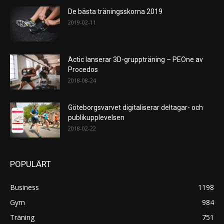
De bästa träningsskorna 2019
2019-02-11
Actic lanserar 3D-gruppträning – PEOne av
Procedos
2018-08-24
Göteborgsvarvet digitaliserar deltagar- och
publikupplevelsen
2018-02-22
POPULÄRT
Business
1198
Gym
984
Träning
751