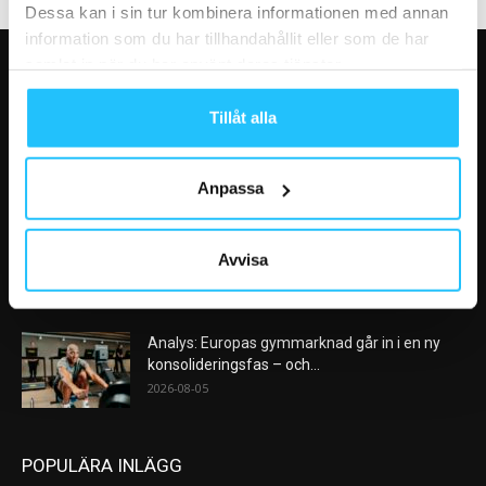
Dessa kan i sin tur kombinera informationen med annan
information som du har tillhandahållit eller som de har
samlat in när du har använt deras tjänster.
VÅRA FAVORITER
Tillåt alla
Nike satsar på hybridträning när Hyrox formar
nästa stora kategori
2026-08-07
Anpassa
AI kommer aldrig kunna ersätta en frukost
Avvisa
efter träningspasset
2026-08-06
Analys: Europas gymmarknad går in i en ny
konsolideringsfas – och...
2026-08-05
POPULÄRA INLÄGG