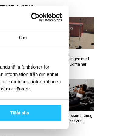
ETAST JUST NU
Om
igitalt
Gym
 är det dags att vinna
Uppgradera
llbaka kunden!
utomhusträningen med
Eleiko XF80 Container
andahålla funktioner för
Solution
n information från din enhet
 tur kombinera informationen
deras tjänster.
usiness
Hälsa
Tillåt alla
ezi och Studio
ClassPass årssummering
Echelon: cyklar, mjukvara
träningstrender 2025
h lojala medlemmar