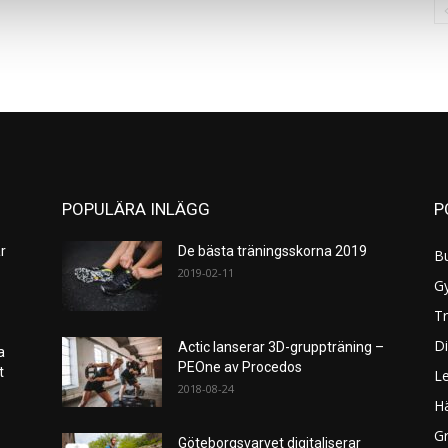
POPULÄRA INLÄGG
P
r
De bästa träningsskorna 2019
B
2019-02-11
G
Tr
Di
Actic lanserar 3D-gruppträning –
a
PEOne av Procedos
et
L
2018-08-24
H
Gr
Göteborgsvarvet digitaliserar