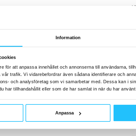
H
Information
D
Nu
cookies
ti
e för att anpassa innehållet och annonserna till användarna, tillh
vår trafik. Vi vidarebefordrar även sådana identifierare och anna
nnons- och analysföretag som vi samarbetar med. Dessa kan i sin
har tillhandahållit eller som de har samlat in när du har använt 
B
Anpassa
Zo
l’
oc