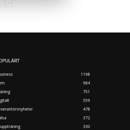
OPULÄRT
usiness
1198
ym
984
äning
751
gitalt
559
everantörsnyheter
478
älsa
372
uppträning
330