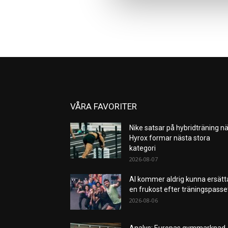
VÅRA FAVORITER
Nike satsar på hybridträning nä
Hyrox formar nästa stora
kategori
2026-08-07
AI kommer aldrig kunna ersätt
en frukost efter träningspass
2026-08-06