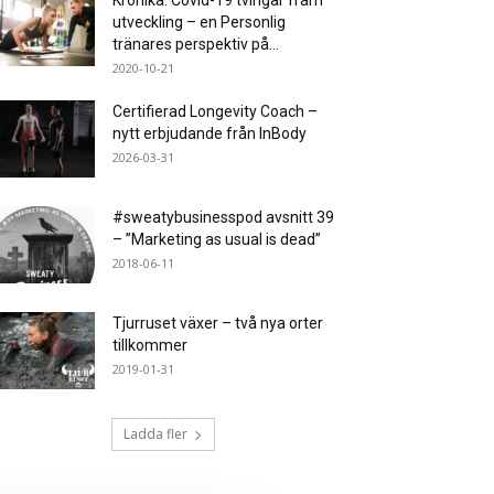
Krönika: Covid-19 tvingar fram
utveckling – en Personlig
tränares perspektiv på...
2020-10-21
Certifierad Longevity Coach –
nytt erbjudande från InBody
2026-03-31
#sweatybusinesspod avsnitt 39
– ”Marketing as usual is dead”
2018-06-11
Tjurruset växer – två nya orter
tillkommer
2019-01-31
Ladda fler