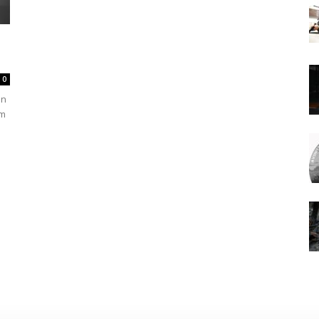
0
en
om