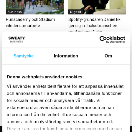
Business
Digitalt
Runacademy och Stadium
Spotify-grundaren Daniel Ek
inleder samarbete
ger sig in i hälsobranschen
med bolaget Neko...
Samtycke
Information
Om
Denna webbplats använder cookies
Business
Hälsa
Vi använder enhetsidentifierare för att anpassa innehållet
Clarion Hotel Sign – ett
Svenskarnas hälsa försämrad
hotellgym utöver det vanliga
– varannan rör på sig mindre
och annonserna till användarna, tillhandahålla funktioner
för sociala medier och analysera vår trafik. Vi
vidarebefordrar även sådana identifierare och annan
information från din enhet till de sociala medier och
annons- och analysföretag som vi samarbetar med.
Dessa kan i sin tur kombinera informationen med annan