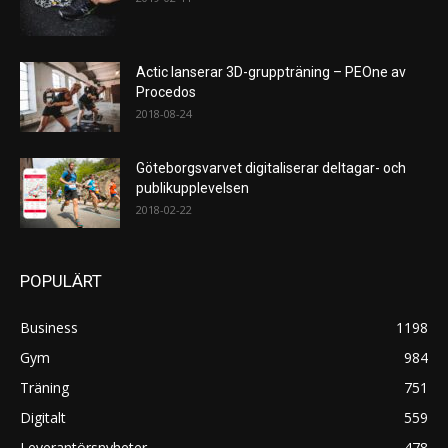
Actic lanserar 3D-gruppträning – PEOne av
Procedos
2018-08-24
Göteborgsvarvet digitaliserar deltagar- och
publikupplevelsen
2018-02-22
POPULÄRT
Business
1198
Gym
984
Träning
751
Digitalt
559
Leverantörsnyheter
478