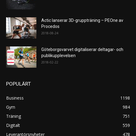
Actic lanserar 3D-gruppträning – PEOne av
Procedos
2018-08-24
Göteborgsvarvet digitaliserar deltagar- och
publikupplevelsen
2018-02-22
POPULÄRT
Business
1198
Gym
984
Träning
751
Digitalt
559
Leverantörsnyheter
478