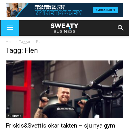
Hem
Taggar
Flen
Tagg: Flen
Business
Friskis&Svettis ökar takten – sju nya gym