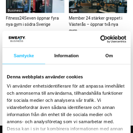
Business
Gym
Fitness24Seven öppnar fyra
Member 24 stärker greppet i
nya gym i södra Sverige
Västerås – öppnar två nya
gym
Samtycke
Information
Om
Denna webbplats använder cookies
Business
Digitalt
Bounce har gått från minus till
Techmässan CES 2021blir en
Vi använder enhetsidentifierare för att anpassa innehållet
plus: ”Nu är vi en...
helt digital upplevelse
och annonserna till användarna, tillhandahålla funktioner
för sociala medier och analysera vår trafik. Vi
vidarebefordrar även sådana identifierare och annan
information från din enhet till de sociala medier och
annons- och analysföretag som vi samarbetar med.
Dessa kan i sin tur kombinera informationen med annan