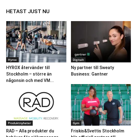
HETAST JUST NU
Hyrox
Digitalt
HYROX återvänder till
Ny partner till Sweaty
Stockholm – större än
Business: Gantner
någonsin och med VM...
Produktnyheter
Gym
RAD – Alla produkter du
Friskis&Svettis Stockholm