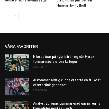
behöver för självmassage
blir officiell partner till
Hammarby Fotboll
VÅRA FAVORITER
Nike satsar på hybridträning när Hyrox
formar nästa stora kategori
2026-08-07
AI kommer aldrig kunna ersätta en frukost
efter träningspasset
2026-08-06
Analys: Europas gymmarknad går in i en ny
konsolideringsfas – och...