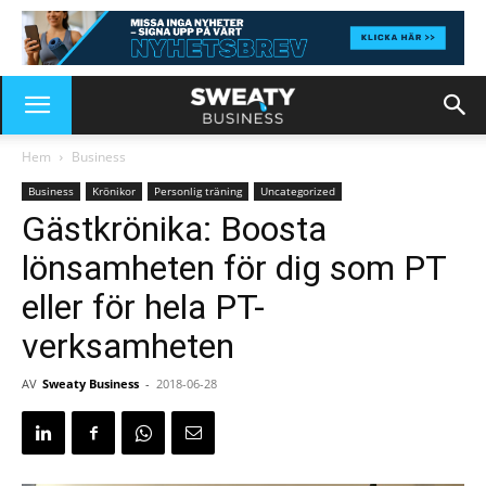
Hem
Business
Business
Krönikor
Personlig träning
Uncategorized
Gästkrönika: Boosta
lönsamheten för dig som PT
eller för hela PT-
verksamheten
AV
Sweaty Business
-
2018-06-28