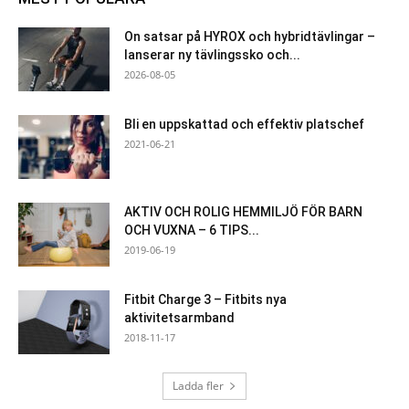
On satsar på HYROX och hybridtävlingar –
lanserar ny tävlingssko och...
2026-08-05
Bli en uppskattad och effektiv platschef
2021-06-21
AKTIV OCH ROLIG HEMMILJÖ FÖR BARN
OCH VUXNA – 6 TIPS...
2019-06-19
Fitbit Charge 3 – Fitbits nya
aktivitetsarmband
2018-11-17
Ladda fler