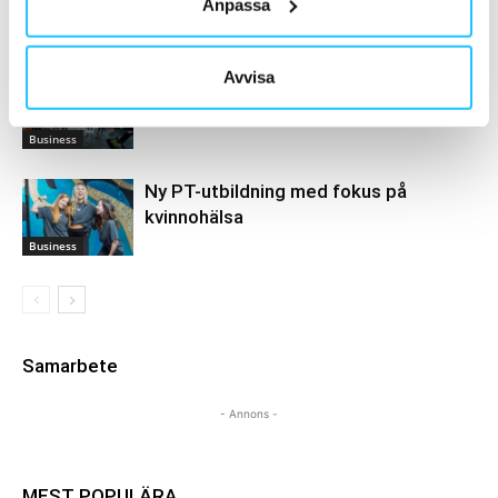
Tränare
Anpassa
Business
Avvisa
Varför gym misslyckas med PT-sälj –
och vad som faktiskt fungerar
Business
Ny PT-utbildning med fokus på
kvinnohälsa
Business
Samarbete
- Annons -
MEST POPULÄRA