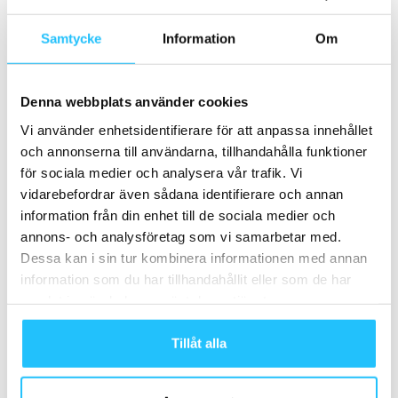
Förra artikeln
Nästa artikel
Coneline – effektiv och säker
SAFE Education sålt till Qicraft
Samtycke
Information
Om
träning med svänghjul
Group
Denna webbplats använder cookies
Vi använder enhetsidentifierare för att anpassa innehållet
och annonserna till användarna, tillhandahålla funktioner
för sociala medier och analysera vår trafik. Vi
vidarebefordrar även sådana identifierare och annan
information från din enhet till de sociala medier och
Sweaty Business
annons- och analysföretag som vi samarbetar med.
Dessa kan i sin tur kombinera informationen med annan
information som du har tillhandahållit eller som de har
samlat in när du har använt deras tjänster.
Relaterade artiklar
Mer av samma författare
Tillåt alla
Det är aldrig för sent att bli Personlig