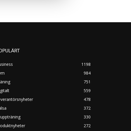
OPULÄRT
usiness
1198
ym
984
äning
751
gitalt
559
everantörsnyheter
478
älsa
372
uppträning
330
roduktnyheter
272