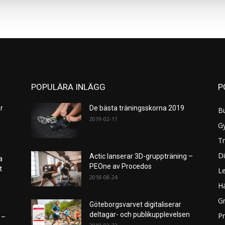
POPULÄRA INLÄGG
P
r
De bästa träningsskorna 2019
B
2019-02-11
G
Tr
Di
Actic lanserar 3D-gruppträning –
a
PEOne av Procedos
et
L
2018-08-24
H
Gr
Göteborgsvarvet digitaliserar
deltagar- och publikupplevelsen
P
 –