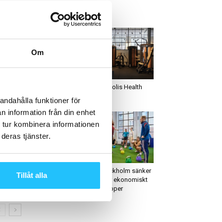
ETAST JUST NU
Om
usiness
Cool places
TS tar in cirka 600
Nya Metropolis Health
ljoner i nytt kapital
Club
andahålla funktioner för
n information från din enhet
 tur kombinera informationen
deras tjänster.
ool places
Business
ick Gym i Göteborg –
Friskis Stockholm sänker
Tillåt alla
got utöver det vanliga
priserna för ekonomiskt
utsatta grupper