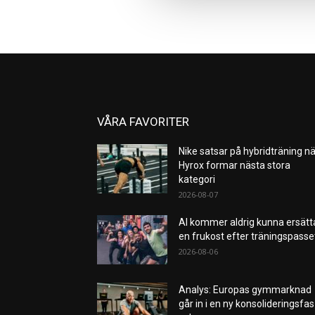
VÅRA FAVORITER
Nike satsar på hybridträning nä
Hyrox formar nästa stora
kategori
2026-08-07
AI kommer aldrig kunna ersätt
en frukost efter träningspass
2026-08-06
Analys: Europas gymmarknad
går in i en ny konsolideringsfas