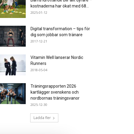
Barns idrottande blir allt dyrare –
kostnaderna har ökat med 68...
2025-01-12
Digital transformation – tips för
dig som jobbar som tränare
2017-12-21
Vitamin Well lanserar Nordic
Runners
2018-05-04
Träningsrapporten 2026
kartlägger svenskens och
nordbornas träningsvanor
2025-12-30
Ladda fler