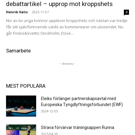
debattartikel – upprop mot kroppshets
Henrik Valis
-
2025-11-07
0
Nio av tio unga kvinnor upplever kroppshets och nästan var tredje
får sitt självförtroende sänkt av kommentarer om utseendet. Nu
går Friskis&Svettis Stockholm, Dove...
Samarbete
- Annons -
MEST POPULÄRA
Eleiko förlänger partnerskapsavtal med
Europeiska Tyngdlyftningsförbundet (EWF)
2024-12-03
Strava förvärvar träningsappen Runna
2025-04-20