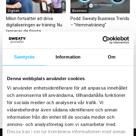
Digitalt
Business
Milon fortsätter att driva
Podd: Sweaty Business Trends
digitaliseringen av träning: Nu
– ”Hemmaträning”
lanseras de första...
Samtycke
Information
Om
Gym
Business
Denna webbplats använder cookies
”Snabb” musik förbjuds på
Friskis&Svettis Stockholm
gym i Sydkorea
satsar på gratis
Vi använder enhetsidentifierare för att anpassa innehållet
sportlovsträning för tonåringar
och annonserna till användarna, tillhandahålla funktioner
för sociala medier och analysera vår trafik. Vi
vidarebefordrar även sådana identifierare och annan
information från din enhet till de sociala medier och
annons- och analysföretag som vi samarbetar med.
Dessa kan i sin tur kombinera informationen med annan