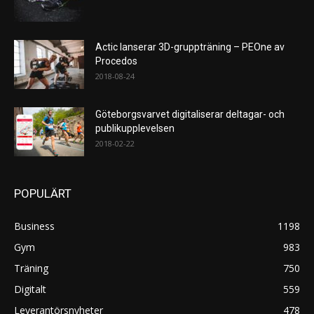
Actic lanserar 3D-gruppträning – PEOne av
Procedos
2018-08-24
Göteborgsvarvet digitaliserar deltagar- och
publikupplevelsen
2018-02-22
POPULÄRT
Business
1198
Gym
983
Träning
750
Digitalt
559
Leverantörsnyheter
478