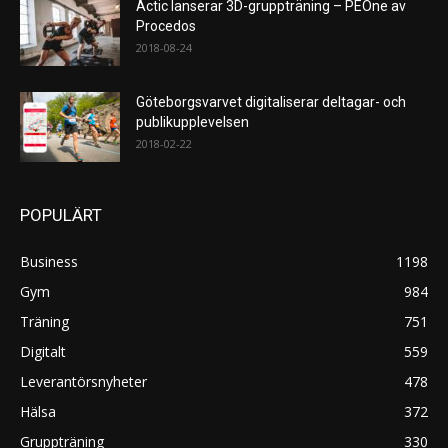
Actic lanserar 3D-gruppträning – PEOne av
Procedos
2018-08-24
Göteborgsvarvet digitaliserar deltagar- och
publikupplevelsen
2018-02-22
POPULÄRT
Business
1198
Gym
984
Träning
751
Digitalt
559
Leverantörsnyheter
478
Hälsa
372
Gruppträning
330