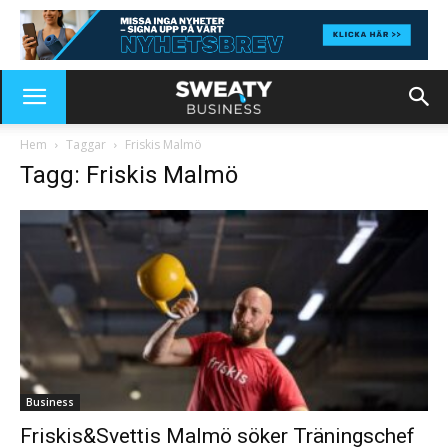
Hem
Taggar
Friskis Malmö
Tagg: Friskis Malmö
Business
Friskis&Svettis Malmö söker Träningschef