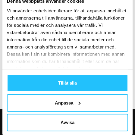
Guldhjärtat 2020: alla vinnare!
Nya Eleiko Öppen Collars låser
Denna webbplats använder cookies
viktskivorna på sekunder
Vi använder enhetsidentifierare för att anpassa innehållet
och annonserna till användarna, tillhandahålla funktioner
för sociala medier och analysera vår trafik. Vi
vidarebefordrar även sådana identifierare och annan
information från din enhet till de sociala medier och
annons- och analysföretag som vi samarbetar med.
Dessa kan i sin tur kombinera informationen med annan
Business
Business
information som du har tillhandahållit eller som de har
Playlist och EGYM slutför
Digitala träningstjänsten Bruce
samlat in när du har använt deras tjänster.
miljardaffär – bygger global
öppnar eget gym
plattform inom FitTech
Tillåt alla
Anpassa
Avvisa
VÅRA FAVORITER