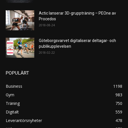
Actic lanserar 3D-gruppträning – PEOne av
Procedos
2018-08-24
Göteborgsvarvet digitaliserar deltagar- och
publikupplevelsen
2018-02-22
POPULÄRT
Business
1198
Gym
983
Träning
750
Digitalt
559
Leverantörsnyheter
478