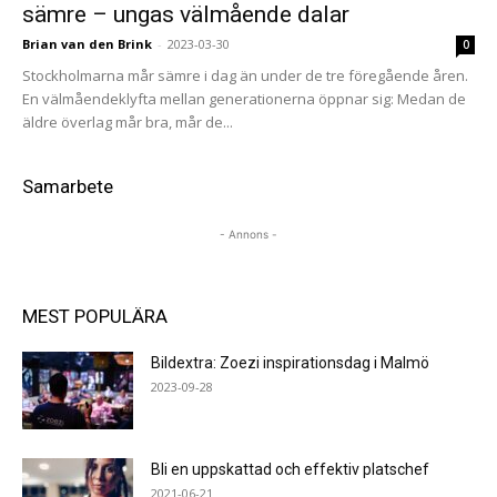
sämre – ungas välmående dalar
Brian van den Brink
-
2023-03-30
0
Stockholmarna mår sämre i dag än under de tre föregående åren.
En välmåendeklyfta mellan generationerna öppnar sig: Medan de
äldre överlag mår bra, mår de...
Samarbete
- Annons -
MEST POPULÄRA
Bildextra: Zoezi inspirationsdag i Malmö
2023-09-28
Bli en uppskattad och effektiv platschef
2021-06-21