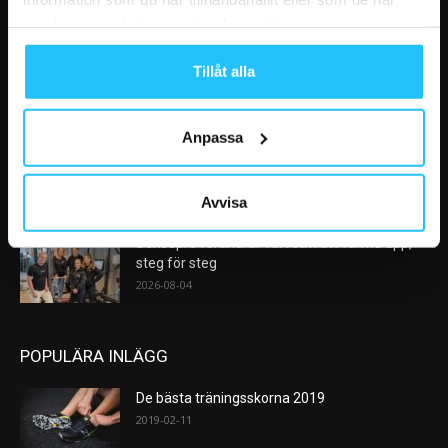
VÅRA FAVORITER
samlat in när du har använt deras tjänster.
AI kommer aldrig kunna ersätta en frukost
Tillåt alla
efter träningspasset
2026-08-06
Anpassa
Analys: Europas gymmarknad går in i en ny
konsolideringsfas – och...
2026-08-05
Avvisa
Sensopro förändrar vårt sätt att värma upp,
steg för steg
2026-08-04
POPULÄRA INLÄGG
De bästa träningsskorna 2019
2019-02-11