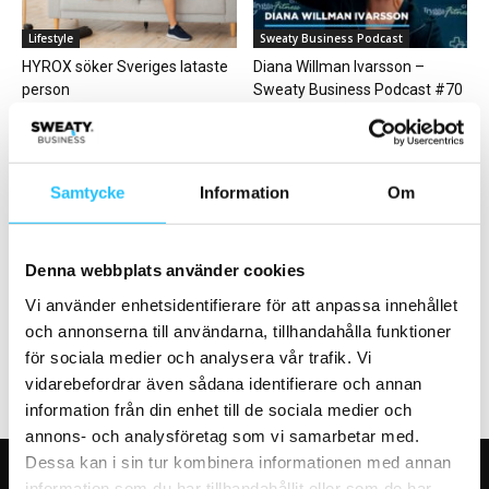
Lifestyle
Sweaty Business Podcast
HYROX söker Sveriges lataste
Diana Willman Ivarsson –
person
Sweaty Business Podcast #70
Samtycke
Information
Om
Business
Kost & dryck
Denna webbplats använder cookies
Från hinder till möjligheter –
Snart kan ”träningspillret” vara
Vi använder enhetsidentifierare för att anpassa innehållet
resan bakom Intensive PT
här
och annonserna till användarna, tillhandahålla funktioner
för sociala medier och analysera vår trafik. Vi
vidarebefordrar även sådana identifierare och annan
information från din enhet till de sociala medier och
annons- och analysföretag som vi samarbetar med.
Dessa kan i sin tur kombinera informationen med annan
information som du har tillhandahållit eller som de har