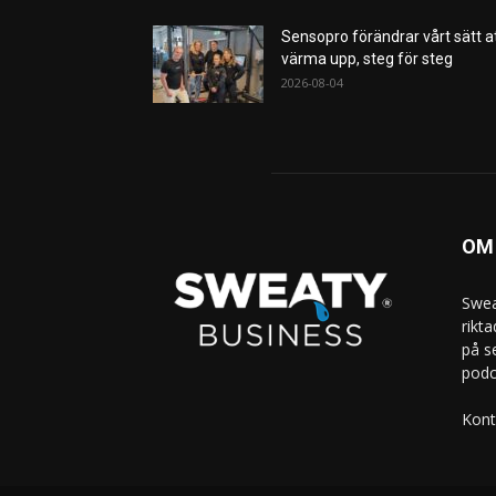
Sensopro förändrar vårt sätt a
värma upp, steg för steg
2026-08-04
OM
Swea
rikt
på s
podc
Kont