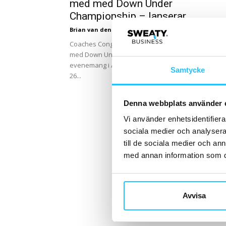
med med Down Under
Championship – lanserar...
Brian van den Brink
-
2025-02-12
Coaches Congress meddelar att de ingått avtal me
med Down Under Championship (DUC) för sitt först
evenemang i Australien. Eventet äger rum den 23–
Samtycke
26...
Denna webbplats använder 
Vi använder enhetsidentifierar
sociala medier och analysera 
till de sociala medier och a
med annan information som du 
Avvisa