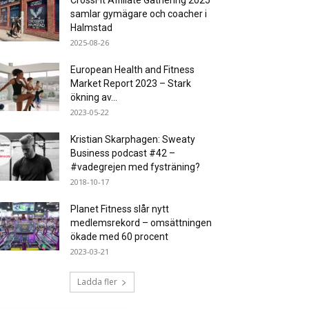
CrossFit Affiliate Gathering 2025
samlar gymägare och coacher i
Halmstad
2025-08-26
European Health and Fitness
Market Report 2023 – Stark
ökning av...
2023-05-22
Kristian Skarphagen: Sweaty
Business podcast #42 –
#vadegrejen med fysträning?
2018-10-17
Planet Fitness slår nytt
medlemsrekord – omsättningen
ökade med 60 procent
2023-03-21
Ladda fler