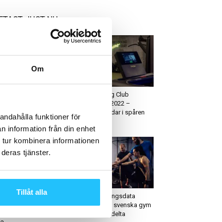
ETAST JUST NU
Om
ym
Business
ssiv tillväxt för Booty
STC Training Club
ilder
årsrapport 2022 –
positiva vindar i spåren
andahålla funktioner för
av...
n information från din enhet
 tur kombinera informationen
deras tjänster.
weaty Business Podcast
Business
Tillåt alla
rsi Poikela & Pernilla
Global träningsdata
stafsson, Inpuls –
samlas in – svenska gym
eaty Business podcast
uppmanas delta