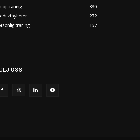
uppträning
330
roduktnyheter
272
rsonlig träning
157
ÖLJ OSS