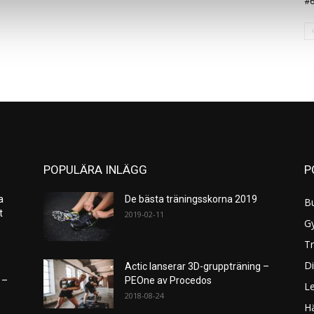
#
POPULÄRA INLÄGG
P
a
De bästa träningsskorna 2019
B
et
2019-02-11
G
Tr
Di
Actic lanserar 3D-gruppträning –
 –
PEOne av Procedos
L
2018-08-24
H