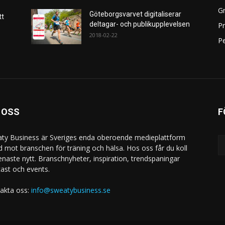
Gr
Göteborgsvarvet digitaliserar
tt
deltagar- och publikupplevelsen
P
2018-02-22
Pe
 OSS
F
ty Business är Sveriges enda oberoende medieplattform
ad mot branschen för träning och hälsa. Hos oss får du koll
enaste nytt. Branschnyheter, inspiration, trendspaningar
ast och events.
akta oss:
info@sweatybusiness.se