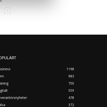
62
OPULÄRT
usiness
1198
ym
983
äning
750
gitalt
559
everantörsnyheter
478
älsa
372