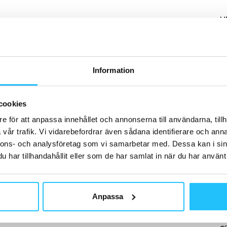
H
0
d
a
Information
G
Ma
cookies
Bu
e för att anpassa innehållet och annonserna till användarna, tillh
vår trafik. Vi vidarebefordrar även sådana identifierare och anna
nnons- och analysföretag som vi samarbetar med. Dessa kan i sin
har tillhandahållit eller som de har samlat in när du har använt 
S
Anpassa
Ki
Gu
Sw