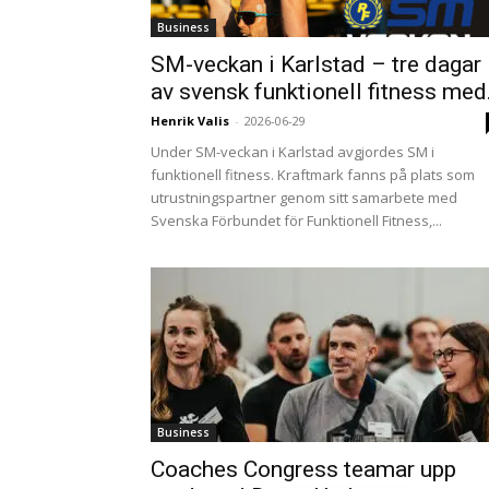
Business
SM-veckan i Karlstad – tre dagar
av svensk funktionell fitness med.
Henrik Valis
-
2026-06-29
Under SM-veckan i Karlstad avgjordes SM i
funktionell fitness. Kraftmark fanns på plats som
utrustningspartner genom sitt samarbete med
Svenska Förbundet för Funktionell Fitness,...
Business
Coaches Congress teamar upp