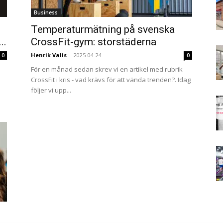
Business
Temperaturmätning på svenska
..
CrossFit-gym: storstäderna
Henrik Valis
-
2025-04-24
0
0
För en månad sedan skrev vi en artikel med rubrik
CrossFit i kris - vad krävs för att vända trenden?. Idag
följer vi upp...