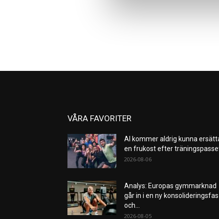
VÅRA FAVORITER
AI kommer aldrig kunna ersätt
en frukost efter träningspass
2026-08-06
Analys: Europas gymmarknad
går in i en ny konsolideringsfas
och...
2026-08-05