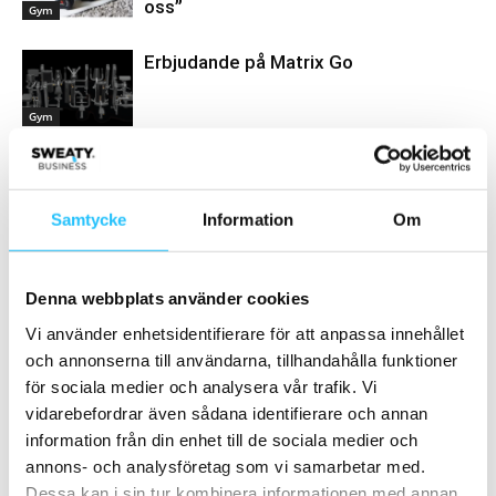
oss”
Gym
Erbjudande på Matrix Go
Gym
Samtycke
Information
Om
Samarbete
- Annons -
Denna webbplats använder cookies
Vi använder enhetsidentifierare för att anpassa innehållet
och annonserna till användarna, tillhandahålla funktioner
MEST POPULÄRA
för sociala medier och analysera vår trafik. Vi
STAC
vidarebefordrar även sådana identifierare och annan
2018-04-10
information från din enhet till de sociala medier och
annons- och analysföretag som vi samarbetar med.
Dessa kan i sin tur kombinera informationen med annan