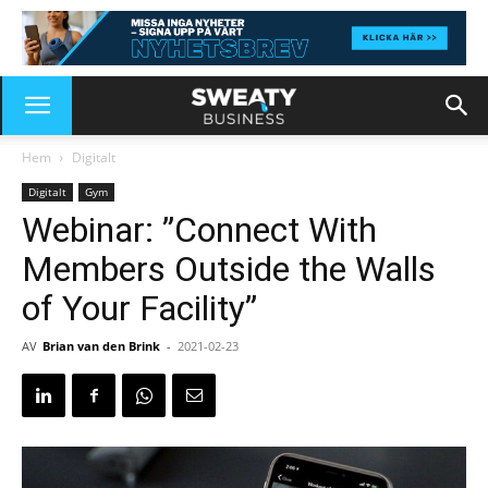
Hem
Digitalt
Digitalt
Gym
Webinar: ”Connect With
Members Outside the Walls
of Your Facility”
AV
Brian van den Brink
-
2021-02-23