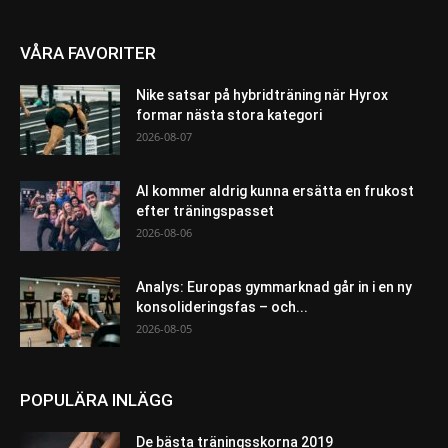
VÅRA FAVORITER
Nike satsar på hybridträning när Hyrox
formar nästa stora kategori
2026-08-07
AI kommer aldrig kunna ersätta en frukost
efter träningspasset
2026-08-06
Analys: Europas gymmarknad går in i en ny
konsolideringsfas – och...
2026-08-05
POPULÄRA INLÄGG
De bästa träningsskorna 2019