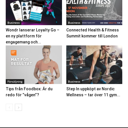
Business
Business
Wondr lanserar Loyalty Go –
Connected Health & Fitness
en ny plattform för
Summit kommer till London
engagemang och...
Försäljning
Business
Tips från Foodbox: Är du
Step In uppköpt av Nordic
redo för ”vågen”?
Wellness – tar över 11 gym...