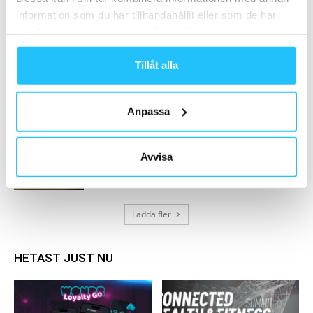
Starta gym – hur du behåller dina
information som du har tillhandahållit eller som de har
medlemmar och utvecklar gymmet...
samlat in när du har använt deras tjänster.
2022-09-16
Tillåt alla
LES MILLS Superstar är tillbaka – vem blir
årets nya stjärna?
2024-02-15
Anpassa
Pelotonchefer stäms för insiderhandel
Avvisa
2022-12-06
Ladda fler
HETAST JUST NU