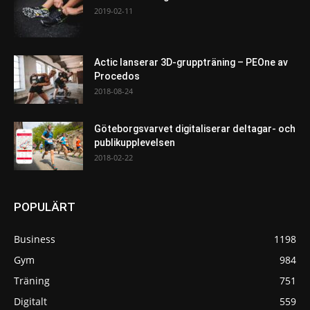
2019-02-11
Actic lanserar 3D-gruppträning – PEOne av
Procedos
2018-08-24
Göteborgsvarvet digitaliserar deltagar- och
publikupplevelsen
2018-02-22
POPULÄRT
Business
1198
Gym
984
Träning
751
Digitalt
559