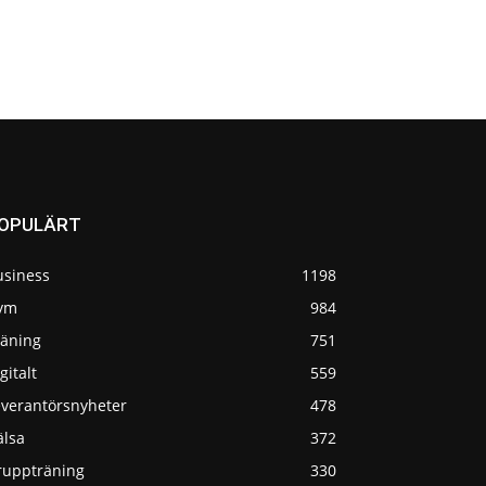
OPULÄRT
usiness
1198
ym
984
räning
751
gitalt
559
everantörsnyheter
478
älsa
372
ruppträning
330