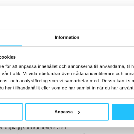
 finns färre spontanköp av ett träningskort. Du måste
troende och skapa en relation. Därför söker
Information
elaterade just till sina önskemål. Kan vara att de laddar
söker feedback om er bland vänner och via sociala
cookies
e för att anpassa innehållet och annonserna till användarna, tillh
vår trafik. Vi vidarebefordrar även sådana identifierare och anna
nnons- och analysföretag som vi samarbetar med. Dessa kan i sin
att nu låta intressenten testa dina tjänster på olika
har tillhandahållit eller som de har samlat in när du har använt 
ll avslut
Anpassa
 avslut. Alla kunder har inte samma bakgrund och därför
med upplägg som kan leverera en