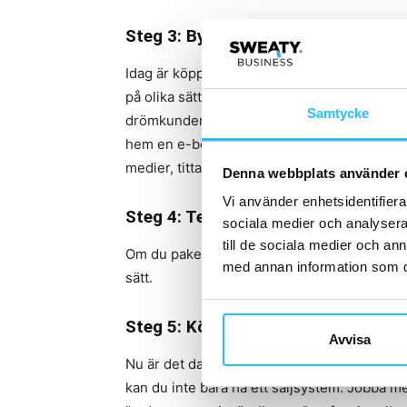
Steg 3: Bygg en relation
Idag är köpprocessen mer komplicerad – det
på olika sätt förtjäna kunden, bygga ett för
Samtycke
drömkunden lite djupare efter fakta som är r
hem en e-bok som ditt gym har producerat, 
medier, tittar på Youtube klipp mm.
Denna webbplats använder 
Vi använder enhetsidentifierar
Steg 4: Testa på
sociala medier och analysera 
till de sociala medier och a
Om du paketerar det rätt – är ett bra verktyg 
med annan information som du 
sätt.
Steg 5: Köpprocessen måste leda ti
Avvisa
Nu är det dags att följa upp och komma till
kan du inte bara ha ett säljsystem. Jobba 