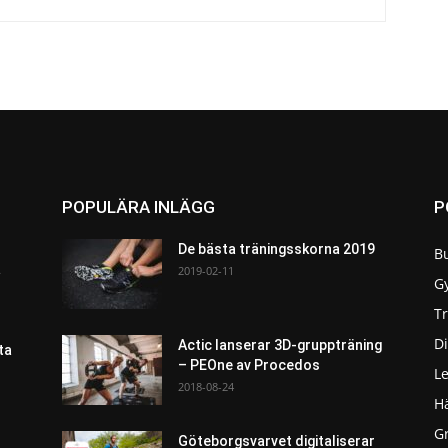
POPULÄRA INLÄGG
P
De bästa träningsskorna 2019
B
a
2019-02-11
G
T
Di
Actic lanserar 3D-gruppträning
ta
– PEOne av Procedos
L
2018-08-24
H
G
Göteborgsvarvet digitaliserar