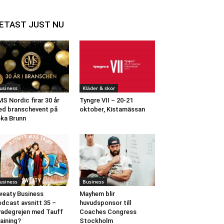
ETAST JUST NU
usiness
Kläder & skor
S Nordic firar 30 år
Tyngre VII – 20-21
d branschevent på
oktober, Kistamässan
ka Brunn
usiness
Business
eaty Business
Mayhem blir
dcast avsnitt 35 –
huvudsponsor till
adegrejen med Tauff
Coaches Congress
aining?
Stockholm