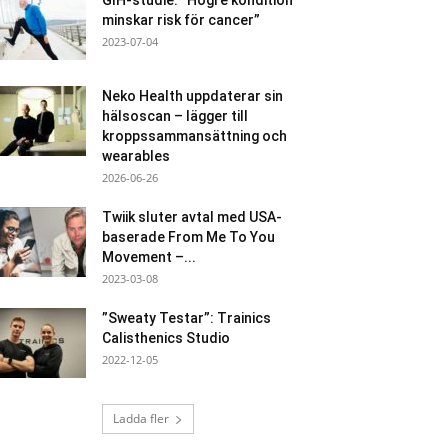
GIH-studie: ”Högre kondition
minskar risk för cancer”
2023-07-04
Neko Health uppdaterar sin
hälsoscan – lägger till
kroppssammansättning och
wearables
2026-06-26
Twiik sluter avtal med USA-
baserade From Me To You
Movement –...
2023-03-08
”Sweaty Testar”: Trainics
Calisthenics Studio
2022-12-05
Ladda fler