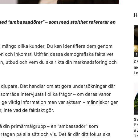
H
et med ”ambassadörer” – som med stolthet refererar en
en mängd olika kunder. Du kan identifiera dem genom
kön och inkomst. Utifrån dessa demografiska fakta vet
B
n, utbud och vem du ska rikta din marknadsföring och
CM
me
Lo
gå djupare. Det handlar om att göra undersökningar där
område intervjuats i olika frågor – om deras vanor
ge viktig information men var aktsam – människor ger
r, inte vad de faktiskt gör.
B
Sw
Po
 på din primärmålgrupp – en ”ambassadör” som
#v
agen på alla sätt och vis. Det är där ditt fokus ska
Tr