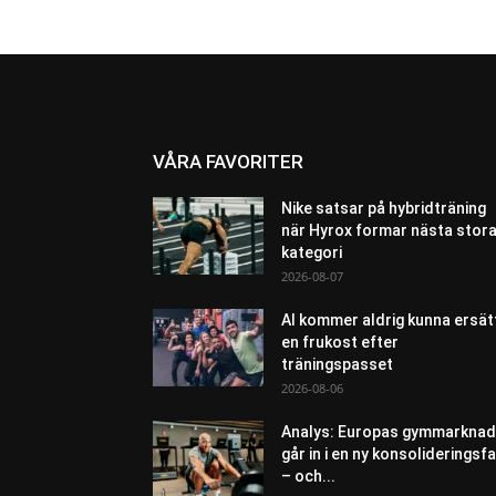
VÅRA FAVORITER
Nike satsar på hybridträning
när Hyrox formar nästa stor
kategori
2026-08-07
AI kommer aldrig kunna ersät
en frukost efter
träningspasset
2026-08-06
Analys: Europas gymmarknad
går in i en ny konsolideringsf
– och...