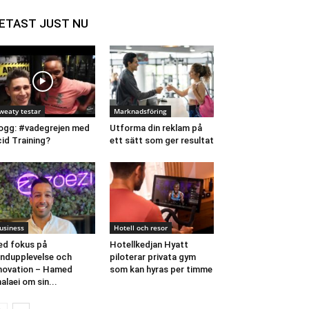
ETAST JUST NU
weaty testar
Marknadsföring
ogg: #vadegrejen med
Utforma din reklam på
id Training?
ett sätt som ger resultat
usiness
Hotell och resor
d fokus på
Hotellkedjan Hyatt
ndupplevelse och
piloterar privata gym
novation – Hamed
som kan hyras per timme
alaei om sin...