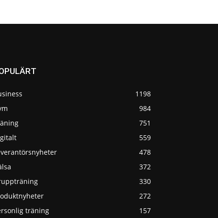
OPULÄRT
usiness
1198
ym
984
räning
751
gitalt
559
everantörsnyheter
478
älsa
372
ruppträning
330
roduktnyheter
272
rsonlig träning
157