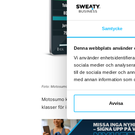
Samtycke
Denna webbplats använder 
Vi använder enhetsidentifierar
sociala medier och analysera 
till de sociala medier och a
med annan information som du 
Foto: Motosumo
Motosumo kommer att rullas ut på medley-a
Avvisa
klasser för inomhuscykling med pulsmätnin