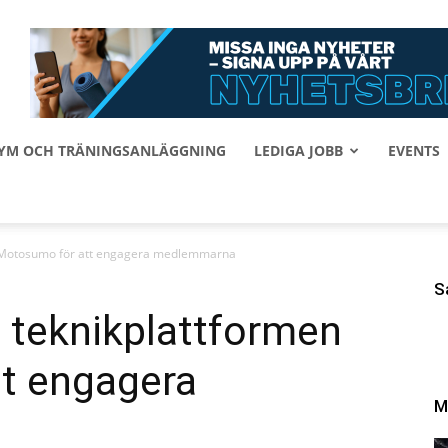
 GYM OCH TRÄNINGSANLÄGGNING
LEDIGA JOBB
EVENTS
n Motosumo för att engagera medlemmarna
S
 teknikplattformen
t engagera
M