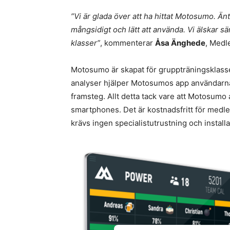
”Vi är glada över att ha hittat Motosumo. Än
mångsidigt och lätt att använda. Vi älskar sä
klasser”
, kommenterar
Åsa Änghede
, Medl
Motosumo är skapat för gruppträningsklasse
analyser hjälper Motosumos app användarna 
framsteg. Allt detta tack vare att Motosumo
smartphones. Det är kostnadsfritt för medle
krävs ingen specialistutrustning och install