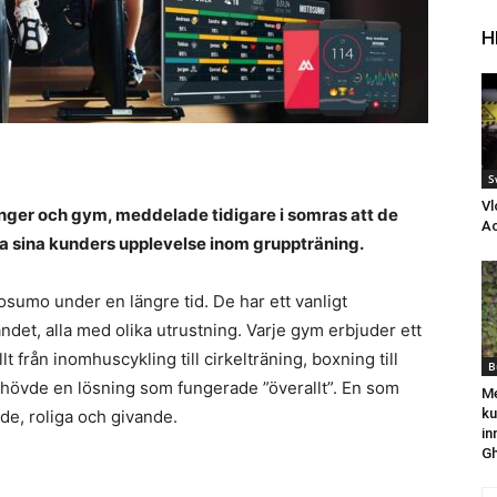
H
S
Vl
ger och gym, meddelade tidigare i somras att de
Ac
fta sina kunders upplevelse inom gruppträning.
sumo under en längre tid. De har ett vanligt
et, alla med olika utrustning. Varje gym erbjuder ett
t från inomhuscykling till cirkelträning, boxning till
B
hövde en lösning som fungerade ”överallt”. En som
Me
ku
de, roliga och givande.
in
Gh