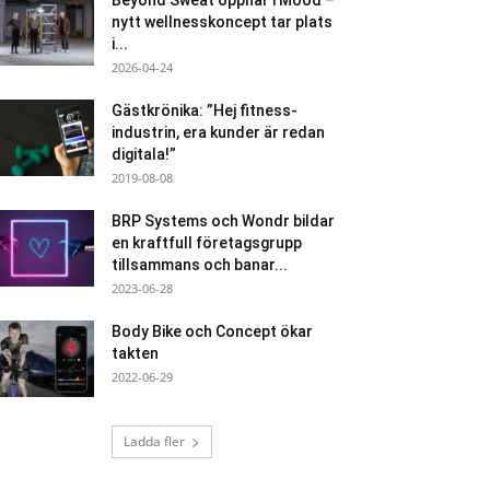
Beyond Sweat öppnar i Mood –
nytt wellnesskoncept tar plats
i...
2026-04-24
Gästkrönika: ”Hej fitness-
industrin, era kunder är redan
digitala!”
2019-08-08
BRP Systems och Wondr bildar
en kraftfull företagsgrupp
tillsammans och banar...
2023-06-28
Body Bike och Concept ökar
takten
2022-06-29
Ladda fler