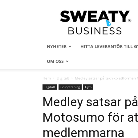
Sweaty
Business
NYHETER
HITTA LEVERANTÖR TILL
OM OSS
Hem
Digitalt
Medley satsar på teknikplattforme
Digitalt
Gruppträning
Gym
Medley satsar på
Motosumo för at
medlemmarna