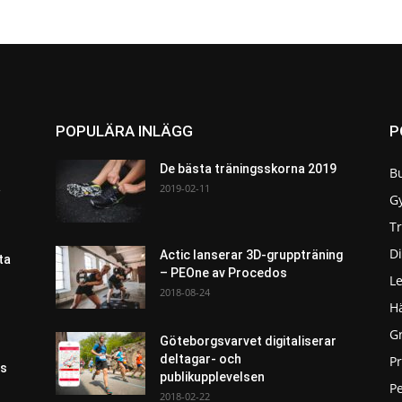
POPULÄRA INLÄGG
P
De bästa träningsskorna 2019
B
a
2019-02-11
G
T
Di
Actic lanserar 3D-gruppträning
ta
– PEOne av Procedos
L
2018-08-24
H
G
Göteborgsvarvet digitaliserar
deltagar- och
P
as
publikupplevelsen
Pe
2018-02-22