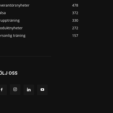
everantörsnyheter
478
älsa
372
ruppträning
330
roduktnyheter
272
rsonlig träning
157
ÖLJ OSS