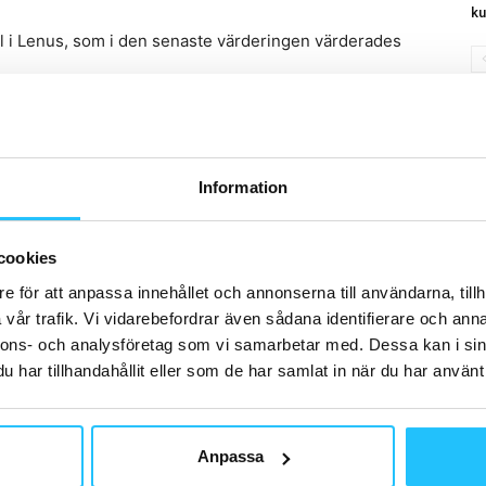
ku
l i Lenus, som i den senaste värderingen värderades
Information
enus
Mathias Lund
Zenfit
cookies
e för att anpassa innehållet och annonserna till användarna, tillh
vår trafik. Vi vidarebefordrar även sådana identifierare och anna
nnons- och analysföretag som vi samarbetar med. Dessa kan i sin
har tillhandahållit eller som de har samlat in när du har använt 
Nästa artikel
Anpassa
Friskis tar med gymmet på skolgårdsturné