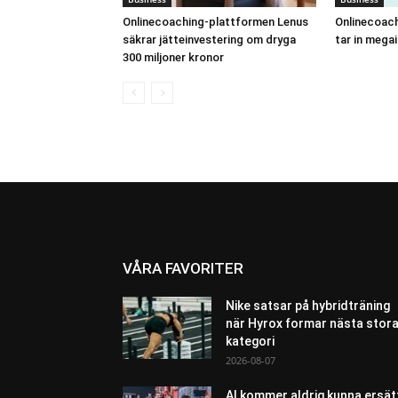
Onlinecoaching-plattformen Lenus
Onlinecoac
säkrar jätteinvestering om dryga
tar in mega
300 miljoner kronor
VÅRA FAVORITER
Nike satsar på hybridträning
när Hyrox formar nästa stor
kategori
2026-08-07
AI kommer aldrig kunna ersät