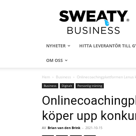
Sweaty
Business
NYHETER
HITTA LEVERANTÖR TILL
OM OSS
Hem
Business
Onlinecoachingplattformen Lenus k
Business
Digitalt
Personlig träning
Onlinecoachingp
köper upp konkur
AV
Brian van den Brink
-
2021-10-15