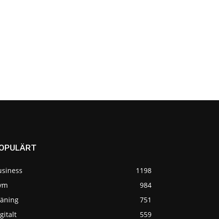
OPULÄRT
usiness
1198
ym
984
räning
751
gitalt
559