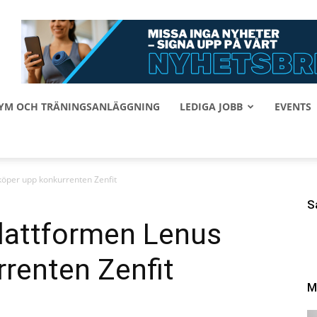
 GYM OCH TRÄNINGSANLÄGGNING
LEDIGA JOBB
EVENTS
öper upp konkurrenten Zenfit
S
lattformen Lenus
renten Zenfit
M