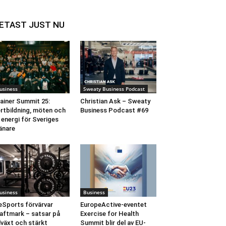
ETAST JUST NU
usiness
Sweaty Business Podcast
ainer Summit 25:
Christian Ask – Sweaty
rtbildning, möten och
Business Podcast #69
 energi för Sveriges
änare
usiness
Business
Sports förvärvar
EuropeActive-eventet
aftmark – satsar på
Exercise for Health
llväxt och stärkt
Summit blir del av EU-