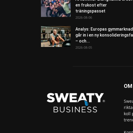
en frukost efter
träningspasset
2026-08-06
Analys: Europas gymmarknad
går in i en ny konsolideringsf
– och...
2026-08-05
OM
Swea
rikt
koll
tren
Kont