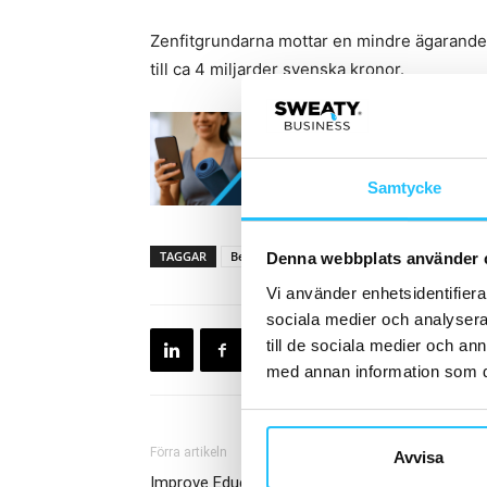
Zenfitgrundarna mottar en mindre ägarande
till ca 4 miljarder svenska kronor.
Samtycke
TAGGAR
Bertram Thorslund
Lasse Stokholm
L
Denna webbplats använder 
Vi använder enhetsidentifierar
sociala medier och analysera 
till de sociala medier och a
med annan information som du 
Förra artikeln
Avvisa
Improve Educations och Kristina Andersson i