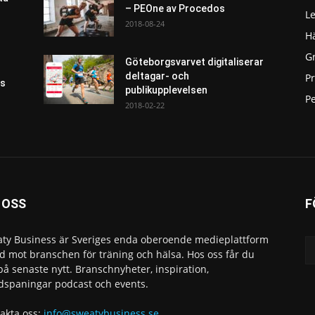
– PEOne av Procedos
L
2018-08-24
H
G
Göteborgsvarvet digitaliserar
deltagar- och
P
as
publikupplevelsen
Pe
2018-02-22
 OSS
F
ty Business är Sveriges enda oberoende medieplattform
ad mot branschen för träning och hälsa. Hos oss får du
 på senaste nytt. Branschnyheter, inspiration,
dspaningar podcast och events.
akta oss:
info@sweatybusiness.se