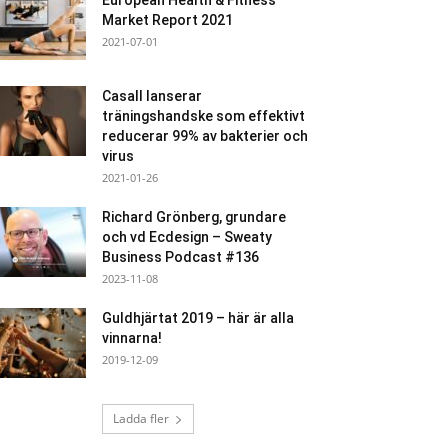
European Health & Fitness
Market Report 2021
2021-07-01
Casall lanserar
träningshandske som effektivt
reducerar 99% av bakterier och
virus
2021-01-26
Richard Grönberg, grundare
och vd Ecdesign – Sweaty
Business Podcast #136
2023-11-08
Guldhjärtat 2019 – här är alla
vinnarna!
2019-12-09
Ladda fler