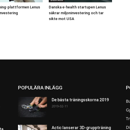
hing-plattformen Lenus
Danska e-health startupen Lenus
investering
säkrar miljoninvestering och tar
sikte mot USA
POPULÄRA INLÄGG
P
De bästa träningsskorna 2019
B
a
2019-02-11
G
T
Di
Actic lanserar 3D-gruppträning
ta