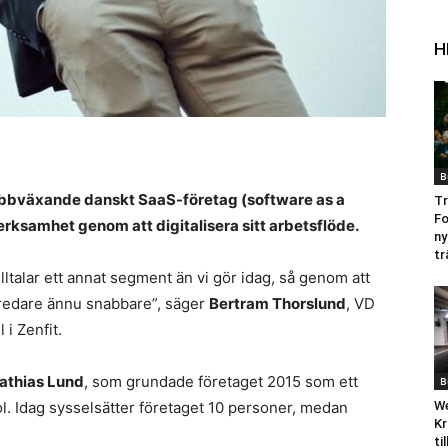
H
B
nabbväxande danskt SaaS-företag (software as a
Tr
Fo
verksamhet genom att digitalisera sitt arbetsflöde.
ny
tr
ltalar ett annat segment än vi gör idag, så genom att
bredare ännu snabbare”, säger
Bertram Thorslund
, VD
i Zenfit.
athias Lund
, som grundade företaget 2015 som ett
B
. Idag sysselsätter företaget 10 personer, medan
We
Kr
ti