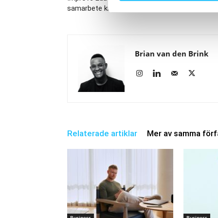
samarbete kring ny Lic. Kostrådgivarutbildning
Brian van den Brink
Relaterade artiklar
Mer av samma förf
Business
Business