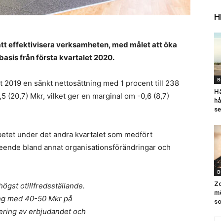
H
tt effektivisera verksamheten, med målet att öka
asis från första kvartalet 2020.
B
t 2019 en sänkt nettosättning med 1 procent till 238
Hä
5 (20,7) Mkr, vilket ger en marginal om -0,6 (8,7)
hå
s
betet under det andra kvartalet som medfört
eende bland annat organisationsförändringar och
B
Zo
högst otillfredsställande.
mö
ing med 40-50 Mkr på
so
sering av erbjudandet och