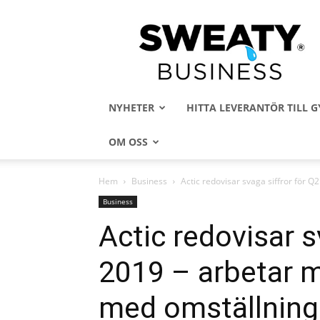
Sweaty
Business
NYHETER
HITTA LEVERANTÖR TILL
OM OSS
Hem
Business
Actic redovisar svaga siffror för 
Business
Actic redovisar s
2019 – arbetar 
med omställning