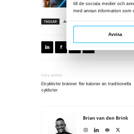
till de sociala medier och a
med annan information som du 
TAGGAR
Actic
Anders Carlbark
Avvisa
Förra artikeln
Elcyklister bränner fler kalorier än traditionella
cyklister
Brian van den Brink