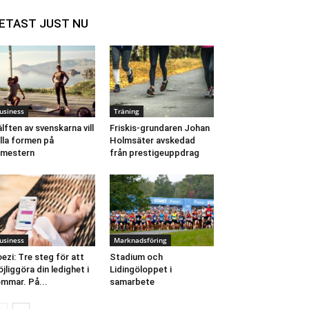
ETAST JUST NU
usiness
Träning
lften av svenskarna vill
Friskis-grundaren Johan
lla formen på
Holmsäter avskedad
emestern
från prestigeuppdrag
usiness
Marknadsföring
ezi: Tre steg för att
Stadium och
jliggöra din ledighet i
Lidingöloppet i
mmar. På...
samarbete