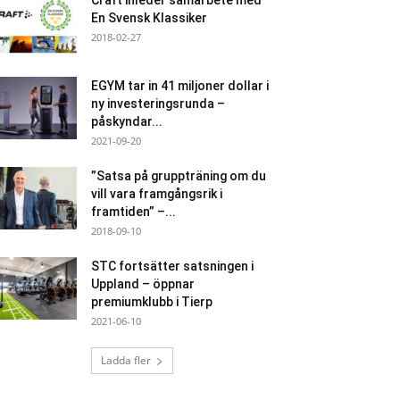
Craft inleder samarbete med
En Svensk Klassiker
2018-02-27
EGYM tar in 41 miljoner dollar i
ny investeringsrunda –
påskyndar...
2021-09-20
”Satsa på gruppträning om du
vill vara framgångsrik i
framtiden” –...
2018-09-10
STC fortsätter satsningen i
Uppland – öppnar
premiumklubb i Tierp
2021-06-10
Ladda fler