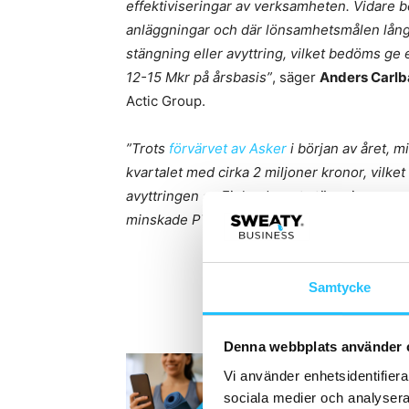
effektiviseringar av verksamheten. Vidare
anläggningar och där lönsamhetsmålen lång
stängning eller avyttring, vilket bedöms ge
12-15 Mkr på årsbasis”
, säger
Anders Carlb
Actic Group.
”Trots
förvärvet av Asker
i början av året, 
kvartalet med cirka 2 miljoner kronor, vilket
avyttringen av Finland samt stängningen a
minskade PT-intäkter”
, avslutar
Anders Car
Samtycke
Denna webbplats använder 
Vi använder enhetsidentifierar
sociala medier och analysera 