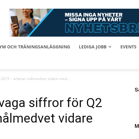
 GYM OCH TRÄNINGSANLÄGGNING
LEDIGA JOBB
EVENTS
Q2 2019 – arbetar målmedvet vidare med...
S
vaga siffror för Q2
målmedvet vidare
M