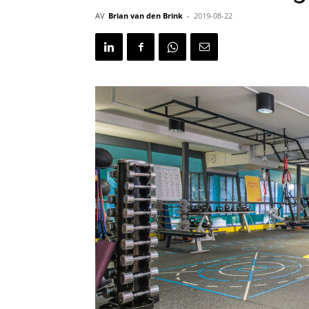
AV
Brian van den Brink
-
2019-08-22