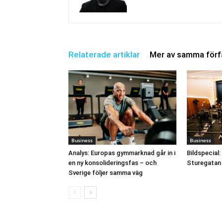
Relaterade artiklar
Mer av samma förf
Business
Business
Analys: Europas gymmarknad går in i
Bildspecia
en ny konsolideringsfas – och
Sturegatan
Sverige följer samma väg