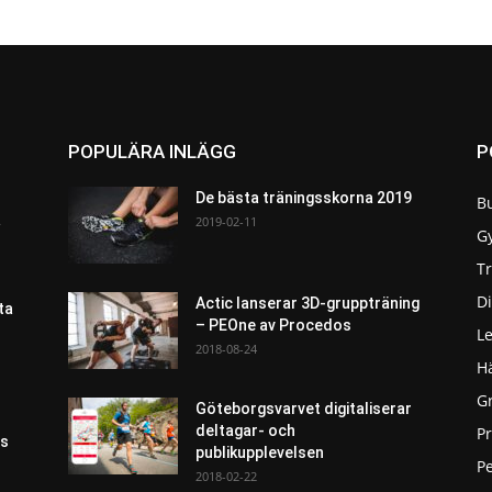
POPULÄRA INLÄGG
P
De bästa träningsskorna 2019
B
a
2019-02-11
G
T
Di
Actic lanserar 3D-gruppträning
ta
– PEOne av Procedos
L
2018-08-24
H
G
Göteborgsvarvet digitaliserar
deltagar- och
P
as
publikupplevelsen
Pe
2018-02-22