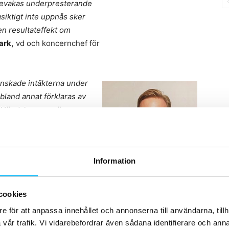
 bevakas underpresterande
siktigt inte uppnås sker
 en resultateffekt om
ark,
vd och koncernchef för
minskade intäkterna under
 bland annat förklaras av
v Högdalen, men även av
lbark
.
Information
Anders Carlbark
cookies
e för att anpassa innehållet och annonserna till användarna, tillh
vår trafik. Vi vidarebefordrar även sådana identifierare och anna