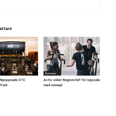
attare
Business
l: Nyöppnade STC
Actic söker Regionchef för Uppsala
 Park
med omnejd