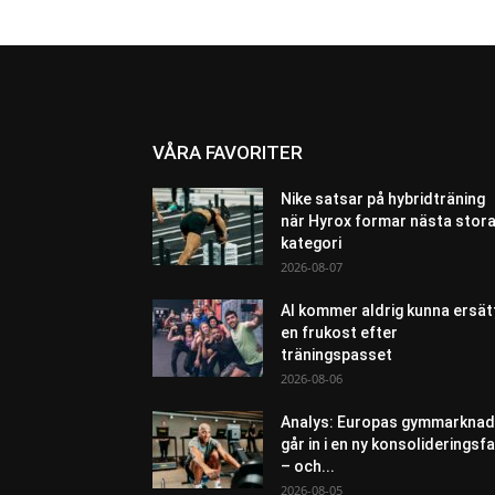
VÅRA FAVORITER
Nike satsar på hybridträning
när Hyrox formar nästa stor
kategori
2026-08-07
AI kommer aldrig kunna ersät
en frukost efter
träningspasset
2026-08-06
Analys: Europas gymmarknad
går in i en ny konsolideringsf
– och...
2026-08-05