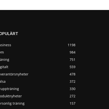
OPULÄRT
usiness
1198
ym
984
räning
751
gitalt
559
everantörsnyheter
478
älsa
372
ruppträning
330
roduktnyheter
272
rsonlig träning
157