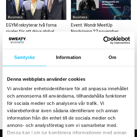
Business
Business
EGYM rekryterar två forna
Event: Wondr MeetUp
rivaler för att driva global
Norrköping 27 november
expansion
Samtycke
Information
Om
Denna webbplats använder cookies
Business
Digitalt
HWPO blir huvudsponsor för
Profilen Matthew Griffiths
Vi använder enhetsidentifierare för att anpassa innehållet
Coaches Congress London
lanserar träningsapp
och annonserna till användarna, tillhandahålla funktioner
för sociala medier och analysera vår trafik. Vi
vidarebefordrar även sådana identifierare och annan
information från din enhet till de sociala medier och
annons- och analysföretag som vi samarbetar med.
Dessa kan i sin tur kombinera informationen med annan