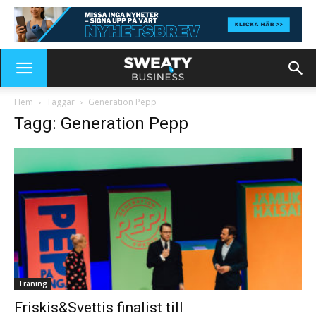
Hem
Taggar
Generation Pepp
Tagg: Generation Pepp
Träning
Friskis&Svettis finalist till