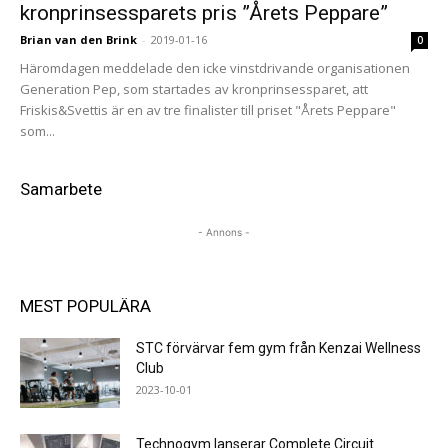
kronprinsessparets pris ”Årets Peppare”
Brian van den Brink
-
2019-01-16
0
Häromdagen meddelade den icke vinstdrivande organisationen
Generation Pep, som startades av kronprinsessparet, att
Friskis&Svettis är en av tre finalister till priset "Årets Peppare"
som...
Samarbete
- Annons -
MEST POPULÄRA
STC förvärvar fem gym från Kenzai Wellness
Club
2023-10-01
Technogym lanserar Complete Circuit