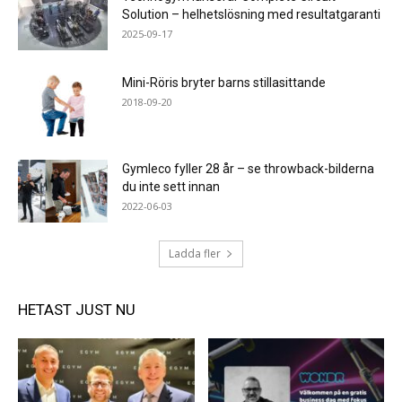
Solution – helhetslösning med resultatgaranti
2025-09-17
Mini-Röris bryter barns stillasittande
2018-09-20
Gymleco fyller 28 år – se throwback-bilderna
du inte sett innan
2022-06-03
Ladda fler
HETAST JUST NU