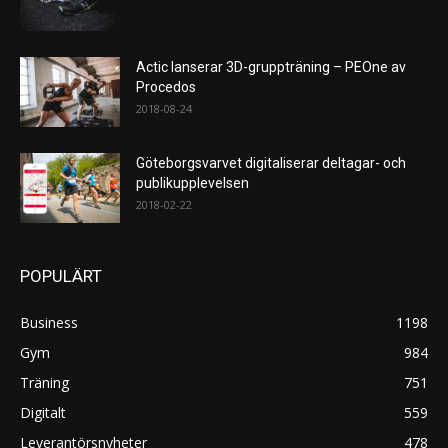
Actic lanserar 3D-gruppträning – PEOne av
Procedos
2018-08-24
Göteborgsvarvet digitaliserar deltagar- och
publikupplevelsen
2018-02-22
POPULÄRT
Business
1198
Gym
984
Träning
751
Digitalt
559
Leverantörsnyheter
478