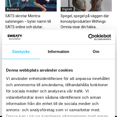
Business
Digitalt
SATS skrotar Mentra-
Spegel, spegel på väggen där:
satsningen – byter namn till
konceptprodukten Withings
SATS online och slutar...
Omnia visar din hälsa...
Samtycke
Information
Om
Business
Business
Denna webbplats använder cookies
Analys: Europas gymmarknad
Actic Groups vd Christer Zaar
Vi använder enhetsidentifierare för att anpassa innehållet
går in i en ny konsolideringsfas
lämnar under hösten
och annonserna till användarna, tillhandahålla funktioner
– och...
för sociala medier och analysera vår trafik. Vi
vidarebefordrar även sådana identifierare och annan
information från din enhet till de sociala medier och
annons- och analysföretag som vi samarbetar med.
Dessa kan i sin tur kombinera informationen med annan