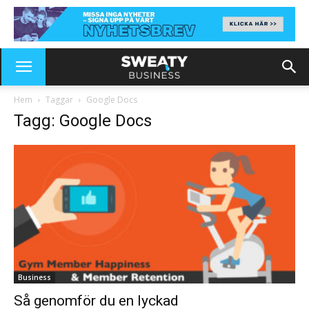
Hem
Taggar
Google Docs
Tagg: Google Docs
Business
Så genomför du en lyckad