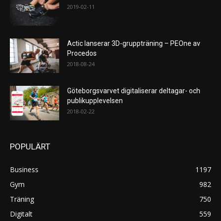
2019-02-11
Actic lanserar 3D-gruppträning – PEOne av
Procedos
2018-08-24
Göteborgsvarvet digitaliserar deltagar- och
publikupplevelsen
2018-02-22
POPULÄRT
Business
1197
Gym
982
Träning
750
Digitalt
559