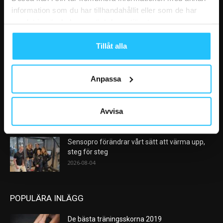
information som du har tillhandahållit eller som de har
samlat in när du har använt deras tjänster.
VÅRA FAVORITER
Tillåt alla
AI kommer aldrig kunna ersätta en frukost
efter träningspasset
2026-08-06
Anpassa
Analys: Europas gymmarknad går in i en ny
konsolideringsfas – och...
Avvisa
2026-08-05
Sensopro förändrar vårt sätt att värma upp,
steg för steg
2026-08-04
POPULÄRA INLÄGG
De bästa träningsskorna 2019