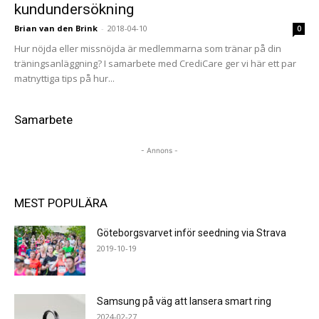
kundundersökning
Brian van den Brink
-
2018-04-10
0
Hur nöjda eller missnöjda är medlemmarna som tränar på din
träningsanläggning? I samarbete med CrediCare ger vi här ett par
matnyttiga tips på hur...
Samarbete
- Annons -
MEST POPULÄRA
Göteborgsvarvet inför seedning via Strava
2019-10-19
Samsung på väg att lansera smart ring
2024-02-27