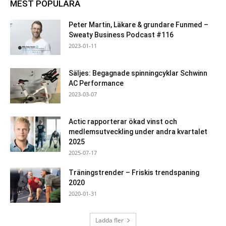
MEST POPULÄRA
Peter Martin, Läkare & grundare Funmed –
Sweaty Business Podcast #116
2023-01-11
Säljes: Begagnade spinningcyklar Schwinn
AC Performance
2023-03-07
Actic rapporterar ökad vinst och
medlemsutveckling under andra kvartalet
2025
2025-07-17
Träningstrender – Friskis trendspaning
2020
2020-01-31
Ladda fler