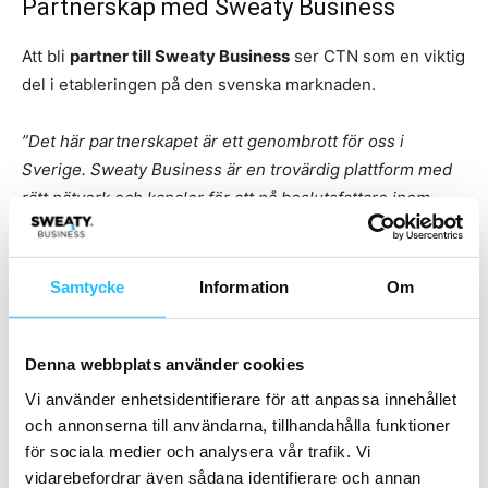
Partnerskap med Sweaty Business
Att bli
partner till Sweaty Business
ser CTN som en viktig
del i etableringen på den svenska marknaden.
”Det här partnerskapet är ett genombrott för oss i
Sverige. Sweaty Business är en trovärdig plattform med
rätt nätverk och kanaler för att nå beslutsfattare inom
hälso- och träningsbranschen
”, säger Janet Martins.
”Sweaty Business är en pålitlig plattform med rätt nätverk
Samtycke
Information
Om
och kanaler för att nå de viktigaste aktörerna inom hälso-
och träningsbranschen. Det gör er till en perfekt partner
Denna webbplats använder cookies
för oss i Sverige
”, tillägger Marko Fjällstedt, Country
Manager Sweden på CTN.
Vi använder enhetsidentifierare för att anpassa innehållet
och annonserna till användarna, tillhandahålla funktioner
för sociala medier och analysera vår trafik. Vi
Mer information:
vidarebefordrar även sådana identifierare och annan