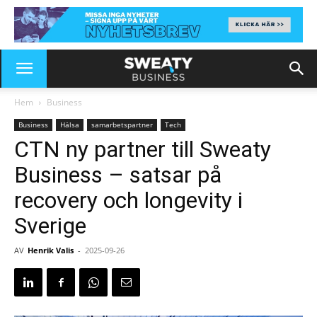
Hem
Business
Business
Hälsa
samarbetspartner
Tech
CTN ny partner till Sweaty
Business – satsar på
recovery och longevity i
Sverige
AV
Henrik Valis
-
2025-09-26