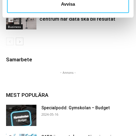
Avvisa
InBody380: mänsklig kompetens i
centrum när data ska bli resultat
Business
Samarbete
- Annons -
MEST POPULÄRA
Specialpodd: Gymskolan – Budget
2024-05-16