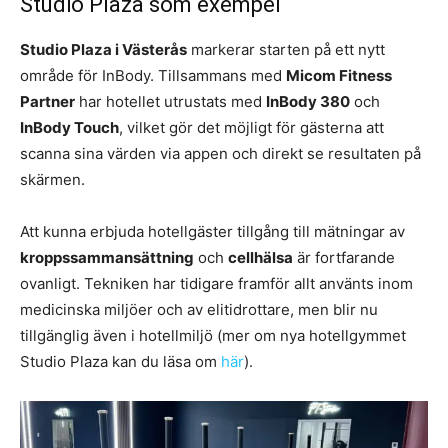
Studio Plaza som exempel
Studio Plaza i Västerås
markerar starten på ett nytt
område för InBody. Tillsammans med
Micom Fitness
Partner
har hotellet utrustats med
InBody 380
och
InBody Touch
, vilket gör det möjligt för gästerna att
scanna sina värden via appen och direkt se resultaten på
skärmen.
Att kunna erbjuda hotellgäster tillgång till mätningar av
kroppssammansättning
och
cellhälsa
är fortfarande
ovanligt. Tekniken har tidigare framför allt använts inom
medicinska miljöer och av elitidrottare, men blir nu
tillgänglig även i hotellmiljö (mer om nya hotellgymmet
Studio Plaza kan du läsa om
här
).