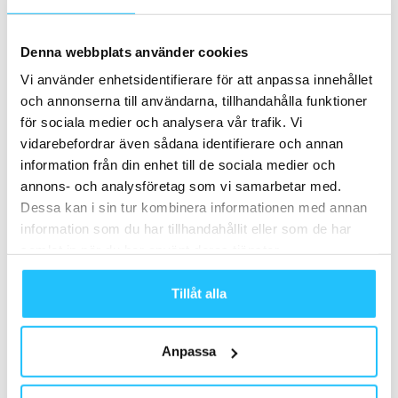
Denna webbplats använder cookies
Vi använder enhetsidentifierare för att anpassa innehållet
och annonserna till användarna, tillhandahålla funktioner
Henrik Valis
för sociala medier och analysera vår trafik. Vi
vidarebefordrar även sådana identifierare och annan
information från din enhet till de sociala medier och
annons- och analysföretag som vi samarbetar med.
Dessa kan i sin tur kombinera informationen med annan
Relaterade artiklar
Mer av samma författare
information som du har tillhandahållit eller som de har
samlat in när du har använt deras tjänster.
Milon × InBody: Excentrisk träning
bygger mer muskler – nu ska det
Tillåt alla
bevisas
Business
Certifierad Longevity Coach – nytt
Anpassa
erbjudande från InBody
Business