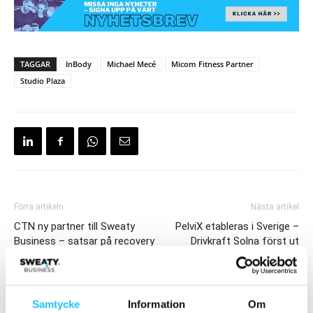
TAGGAR
InBody
Michael Mecé
Micom Fitness Partner
Studio Plaza
Förra artikeln
Nästa artikel
CTN ny partner till Sweaty
PelviX etableras i Sverige –
Business – satsar på recovery
Drivkraft Solna först ut
och longevity i Sverige
Samtycke
Information
Om