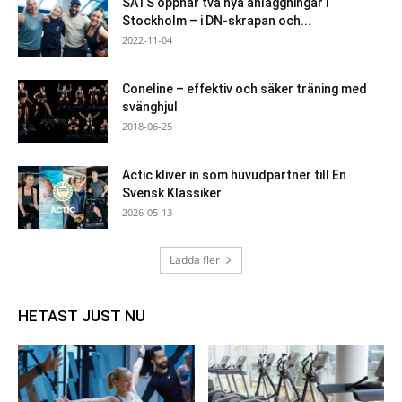
SATS öppnar två nya anläggningar i
Stockholm – i DN-skrapan och...
2022-11-04
Coneline – effektiv och säker träning med
svänghjul
2018-06-25
Actic kliver in som huvudpartner till En
Svensk Klassiker
2026-05-13
Ladda fler
HETAST JUST NU