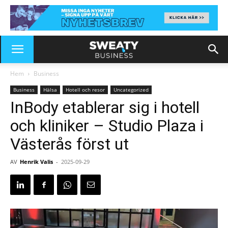
Hem
Business
Business
Hälsa
Hotell och resor
Uncategorized
InBody etablerar sig i hotell
och kliniker – Studio Plaza i
Västerås först ut
AV
Henrik Valis
-
2025-09-29