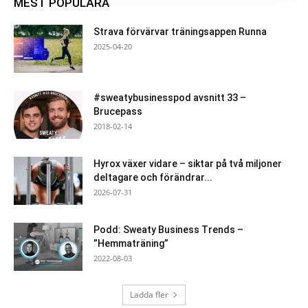
MEST POPULÄRA
Strava förvärvar träningsappen Runna
2025-04-20
#sweatybusinesspod avsnitt 33 –
Brucepass
2018-02-14
Hyrox växer vidare – siktar på två miljoner
deltagare och förändrar...
2026-07-31
Podd: Sweaty Business Trends –
”Hemmaträning”
2022-08-03
Ladda fler