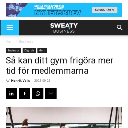
Hem
Business
Business
Digitalt
Gym
Så kan ditt gym frigöra mer
tid för medlemmarna
AV
Henrik Valis
-
2025-09-25