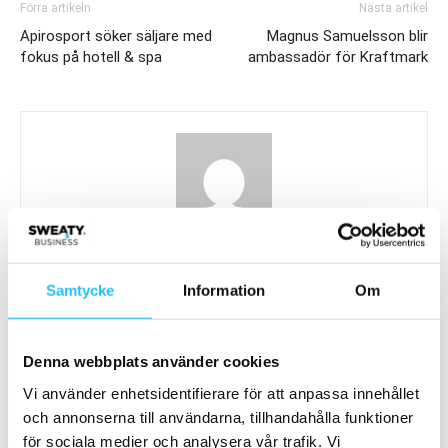
Förra artikeln
Nästa artikel
Apirosport söker säljare med
Magnus Samuelsson blir
fokus på hotell & spa
ambassadör för Kraftmark
Henrik Valis
Samtycke
Information
Om
Denna webbplats använder cookies
Relaterade artiklar
Mer av samma författare
Vi använder enhetsidentifierare för att anpassa innehållet
och annonserna till användarna, tillhandahålla funktioner
Sweaty Business Podcast
för sociala medier och analysera vår trafik. Vi