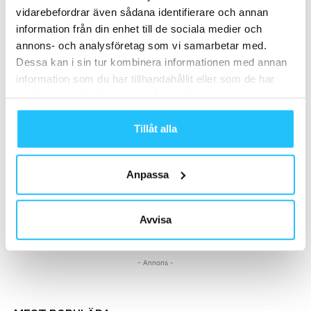
tillbakablick: säsongen 2025/26 del 2
vidarebefordrar även sådana identifierare och annan
Sweaty Business
Podcast
information från din enhet till de sociala medier och
annons- och analysföretag som vi samarbetar med.
Bra data gör AI verkligt användbart
Dessa kan i sin tur kombinera informationen med annan
inom marknadsföring
information som du har tillhandahållit eller som de har
Business
samlat in när du har använt deras tjänster.
Datainsamling möjliggör en mer
Tillåt alla
lönsam gymverksamhet
Business
Anpassa
Avvisa
Samarbete
- Annons -