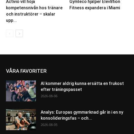
Activio vill höja
Gymleco hjälper Elev8tion
kompetensnivån hos tränare
Fitness expandera i Miami
och instruktörer – skalar
upp...
VÅRA FAVORITER
AI kommer aldrig kunna ersätta en frukost
efter träningspasset
2026-08-06
Analys: Europas gymmarknad går in i en ny
konsolideringsfas – och...
2026-08-05