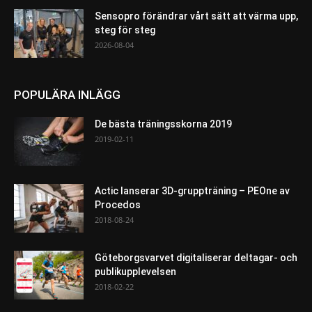
Sensopro förändrar vårt sätt att värma upp,
steg för steg
2026-08-04
POPULÄRA INLÄGG
De bästa träningsskorna 2019
2019-02-11
Actic lanserar 3D-gruppträning – PEOne av
Procedos
2018-08-24
Göteborgsvarvet digitaliserar deltagar- och
publikupplevelsen
2018-02-22