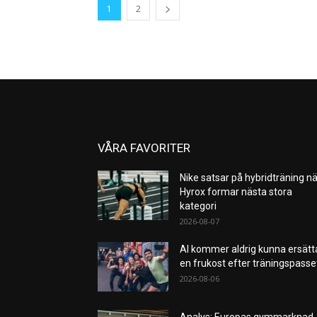
1
2
VÅRA FAVORITER
Nike satsar på hybridträning nä
Hyrox formar nästa stora
kategori
2026-08-07
AI kommer aldrig kunna ersätt
en frukost efter träningspass
2026-08-06