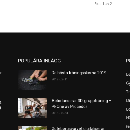
Sida 1 av 2
POPULÄRA INLÄGG
P
r
De bästa träningsskorna 2019
B
2019-02-11
G
Tr
Di
Actic lanserar 3D-gruppträning –
a
PEOne av Procedos
et
L
2018-08-24
H
Gr
Göteborgsvarvet digitaliserar