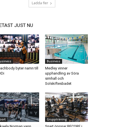
Ladda fler
ETAST JUST NU
usiness
Business
achbody byter namn till
Medley vinner
ODi
upphandling av Söra
simhall och
Solskiftesbadet
port
Gruppträning
kaela Norman vann
Snart öppnar BECORE i