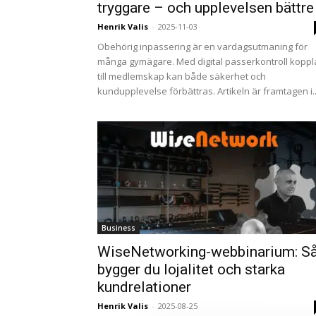
tryggare – och upplevelsen bättre
Henrik Valis
-
2025-11-03
Obehörig inpassering är en vardagsutmaning för
många gymägare. Med digital passerkontroll kopp
till medlemskap kan både säkerhet och
kundupplevelse förbättras. Artikeln är framtagen i..
Business
WiseNetworking-webbinarium: S
bygger du lojalitet och starka
kundrelationer
Henrik Valis
-
2025-08-25