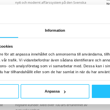
nytt och modernt affärssystem på den Svenska
No
gymmarknaden. Systemet möter alla gymmets krav
Ch
från tidsbokning till ekonomisk redovisning,
inpassering...
Information
cookies
e för att anpassa innehållet och annonserna till användarna, tillh
vår trafik. Vi vidarebefordrar även sådana identifierare och anna
nnons- och analysföretag som vi samarbetar med. Dessa kan i sin
Digitalt
har tillhandahållit eller som de har samlat in när du har använt 
WiseGym – ett system som ger
dig rätt fokus
Sweaty Business
-
2021-11-25
0
0
Anpassa
gym
Vi på WiseGym har som mål att hjälpa dig att skapa
riktiga konkurrensfördelar, bättre resultat och
de
nöjdare kunder. Med över 100 års erfarenhet av