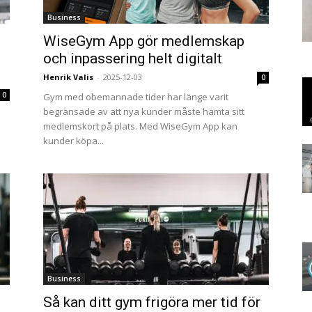
Business
WiseGym App gör medlemskap
och inpassering helt digitalt
Henrik Valis
-
2025-12-03
0
0
Gym med obemannade tider har länge varit
begränsade av att nya kunder måste hämta sitt
medlemskort på plats. Med WiseGym App kan
kunder köpa...
Business
Så kan ditt gym frigöra mer tid för