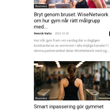
Business
Bryt genom bruset: WiseNetwork
om hur gym når rätt målgrupp
med...
Henrik Valis
-
2025-12-30
Hur når gym fram i en vardag där vi dagligen
bombarderas av annonser i alla möjliga kanaler? I
denna partnerartikel delar WiseNetwork med sig...
Business
Smart inpassering gör gymmet