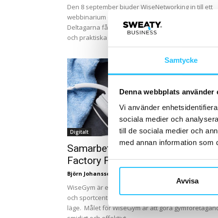
Den 8 september bjuder WiseNetworking in till ett
webbinarium om kundupplevelse och lojalitet.
Deltagarna får ta del av insikter, verkliga exempel
och praktiska verktyg...
Samtycke
Denna webbplats använder 
Vi använder enhetsidentifierar
sociala medier och analysera 
till de sociala medier och a
Digitalt
med annan information som du 
Samarbetet mellan WiseGym och
Factory Fitness har börjat bra
Björn Johansson
-
2021-12-22
Avvisa
WiseGym är ett finskt kvalitativt affärssystem för 
och sportcentrum oavsett av storlek, koncept och
läge. Målet för WiseGym är att göra gymföretagan