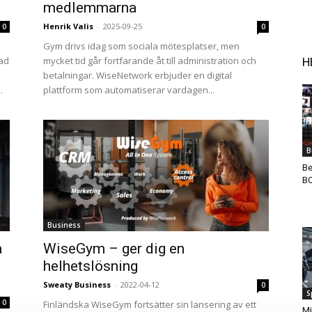
medlemmarna
Henrik Valis
-
2025-09-25
0
0
Gym drivs idag som sociala mötesplatser, men
lad
mycket tid går fortfarande åt till administration och
H
betalningar. WiseNetwork erbjuder en digital
.
plattform som automatiserar vardagen...
B
Be
B
Business
å
WiseGym – ger dig en
helhetslösning
Sweaty Business
-
2022-04-12
0
S
0
Finländska WiseGym fortsätter sin lansering av ett
Mi