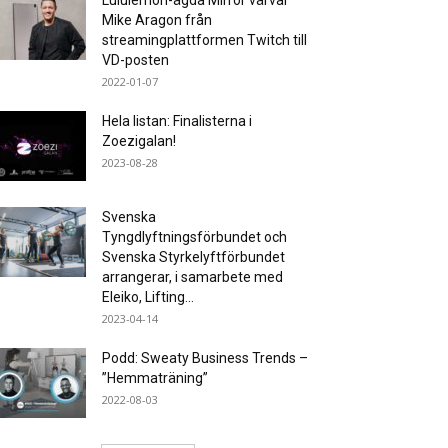
Lululemon-ägda Mirror värvar
Mike Aragon från
streamingplattformen Twitch till
VD-posten
2022-01-07
Hela listan: Finalisterna i
Zoezigalan!
2023-08-28
Svenska
Tyngdlyftningsförbundet och
Svenska Styrkelyftförbundet
arrangerar, i samarbete med
Eleiko, Lifting...
2023-04-14
Podd: Sweaty Business Trends –
”Hemmaträning”
2022-08-03