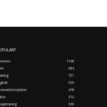
OPULÄRT
usiness
1198
ym
984
äning
751
gitalt
559
everantörsnyheter
478
älsa
372
uppträning
330