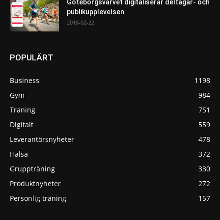
Göteborgsvarvet digitaliserar deltagar- och
publikupplevelsen
2018-02-22
POPULÄRT
Business
1198
Gym
984
Träning
751
Digitalt
559
Leverantörsnyheter
478
Hälsa
372
Gruppträning
330
Produktnyheter
272
Personlig träning
157