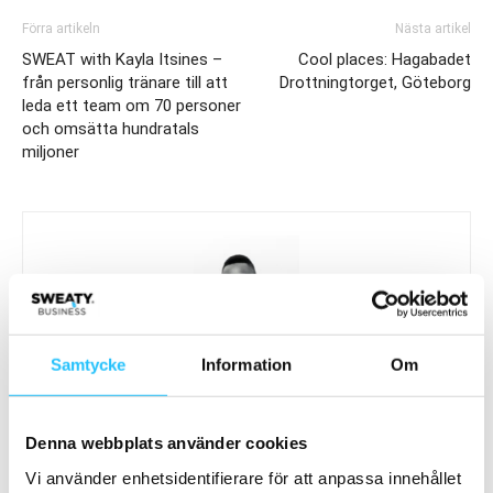
Förra artikeln
Nästa artikel
SWEAT with Kayla Itsines –
Cool places: Hagabadet
från personlig tränare till att
Drottningtorget, Göteborg
leda ett team om 70 personer
och omsätta hundratals
miljoner
Samtycke
Information
Om
Brian van den Brink
Denna webbplats använder cookies
Vi använder enhetsidentifierare för att anpassa innehållet