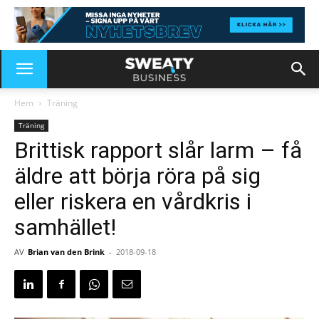
Hem
Träning
Träning
Brittisk rapport slår larm – få
äldre att börja röra på sig
eller riskera en vårdkris i
samhället!
AV
Brian van den Brink
-
2018-09-18