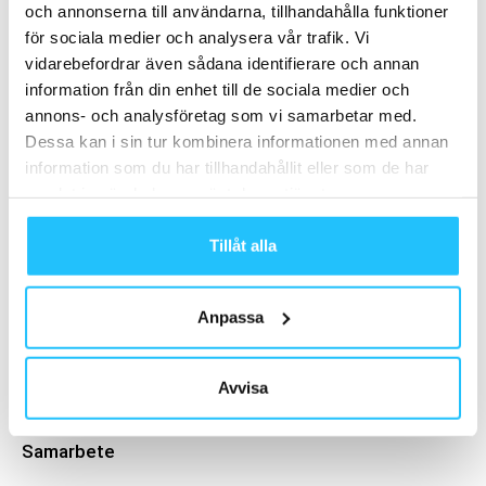
och annonserna till användarna, tillhandahålla funktioner
Relaterade artiklar
Mer av samma författare
för sociala medier och analysera vår trafik. Vi
vidarebefordrar även sådana identifierare och annan
Sona – en AI-stödd vagusnerv-
information från din enhet till de sociala medier och
stimulator lanseras i Storbritannien
annons- och analysföretag som vi samarbetar med.
Digitalt
Dessa kan i sin tur kombinera informationen med annan
information som du har tillhandahållit eller som de har
Activage flyttar in i guldhuset i
samlat in när du har använt deras tjänster.
Upplands Väsby
Business
Tillåt alla
Activage expanderar – etablerar sig i
Solna
Anpassa
Gym
Avvisa
Samarbete