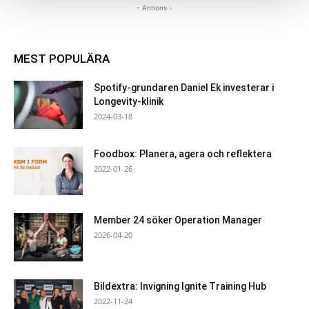
- Annons -
MEST POPULÄRA
Spotify-grundaren Daniel Ek investerar i
Longevity-klinik
2024-03-18
Foodbox: Planera, agera och reflektera
2022-01-26
Member 24 söker Operation Manager
2026-04-20
Bildextra: Invigning Ignite Training Hub
2022-11-24