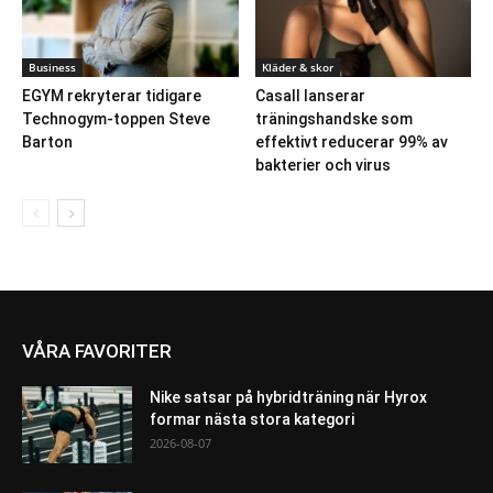
Business
Kläder & skor
EGYM rekryterar tidigare
Casall lanserar
Technogym-toppen Steve
träningshandske som
Barton
effektivt reducerar 99% av
bakterier och virus
VÅRA FAVORITER
Nike satsar på hybridträning när Hyrox
formar nästa stora kategori
2026-08-07