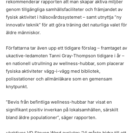
rekommenderar rapporten att man skapar aktiva miljöer
genom tillgängliga samhällsfaciliteter och främjandet av
fysisk aktivitet i hälsovårdssystemet – samt utnyttja ”ny
innovativ teknik” för att göra träning det naturliga valet för
äldre människor.
Författarna tar även upp ett tidigare förslag – framtaget av
ukactive-ledamoten Tanni Gray-Thompson tidigare i år –
en nationell utrullning av wellness-hubbar, som placerar
fysiska aktiviteter vägg-i-vägg med bibliotek,
polisstationer och allmänläkare som en gemensam
knytpunkt.
”Bevis från befintliga wellness-hubbar har visat en
signifikant positiv inverkan på lokalsamhällen, särskilt
bland äldre populationer”, säger rapporten.
ukaktives VD Steven Ward avslutar: ”Vi måste bidra till ett