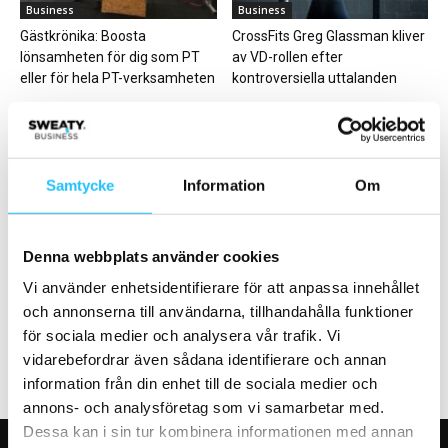
Business
Business
Gästkrönika: Boosta
CrossFits Greg Glassman kliver
lönsamheten för dig som PT
av VD-rollen efter
eller för hela PT-verksamheten
kontroversiella uttalanden
Samtycke
Information
Om
Gym
Digitalt
Denna webbplats använder cookies
Frölunda Indians förlänger
Apple watchOS 11 – mer
samarbetet med Fitness
information om hälsa och
Vi använder enhetsidentifierare för att anpassa innehållet
Brands
träning
och annonserna till användarna, tillhandahålla funktioner
för sociala medier och analysera vår trafik. Vi
vidarebefordrar även sådana identifierare och annan
information från din enhet till de sociala medier och
annons- och analysföretag som vi samarbetar med.
Dessa kan i sin tur kombinera informationen med annan