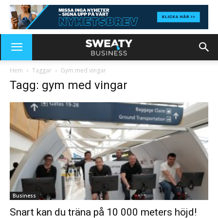
Hem
Taggar
Gym med vingar
Tagg: gym med vingar
Business
Snart kan du träna på 10 000 meters höjd!