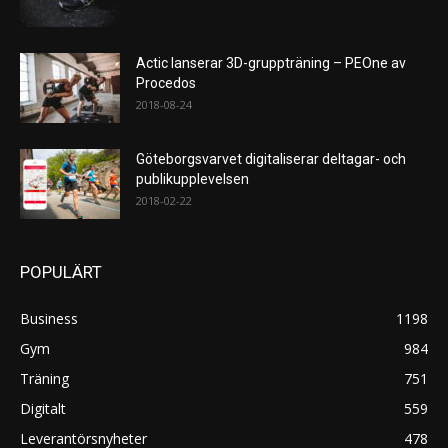
Actic lanserar 3D-gruppträning – PEOne av
Procedos
2018-08-24
Göteborgsvarvet digitaliserar deltagar- och
publikupplevelsen
2018-02-22
POPULÄRT
Business
1198
Gym
984
Träning
751
Digitalt
559
Leverantörsnyheter
478