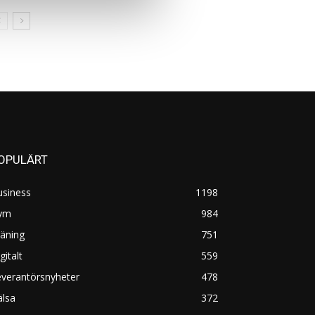
OPULÄRT
usiness
1198
ym
984
äning
751
gitalt
559
everantörsnyheter
478
älsa
372