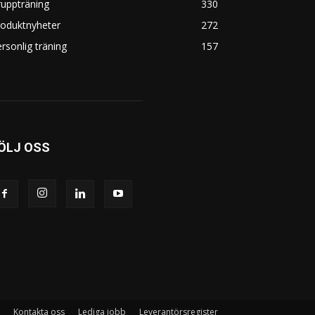
uppträning
330
roduktnyheter
272
rsonlig träning
157
ÖLJ OSS
Kontakta oss
Lediga jobb
Leverantörsregister