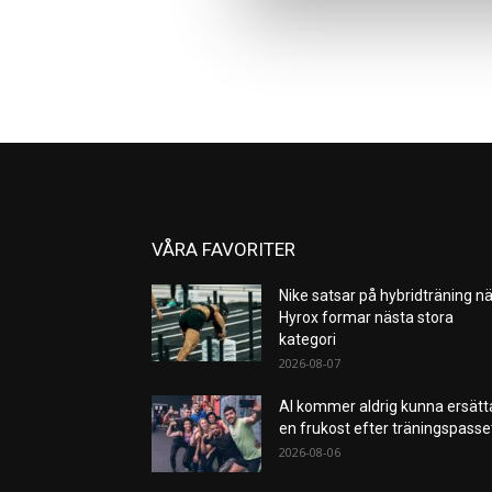
VÅRA FAVORITER
Nike satsar på hybridträning nä
Hyrox formar nästa stora
kategori
2026-08-07
AI kommer aldrig kunna ersätt
en frukost efter träningspass
2026-08-06