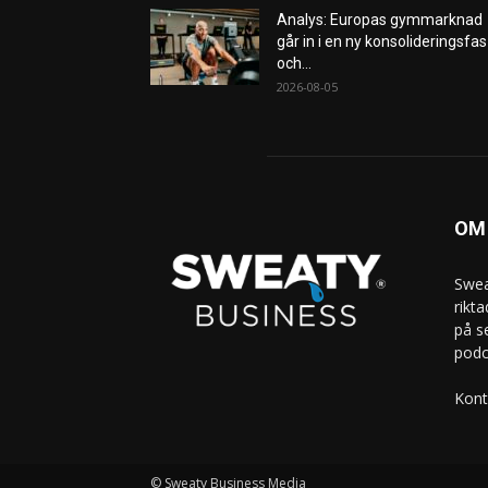
Analys: Europas gymmarknad
går in i en ny konsolideringsfas
och...
2026-08-05
OM
Swea
rikt
på s
podc
Kont
© Sweaty Business Media