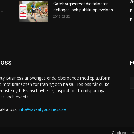
Gr
Göteborgsvarvet digitaliserar
deltagar- och publikupplevelsen
P
 –
2018-02-22
Pe
 OSS
F
ty Business är Sveriges enda oberoende medieplattform
ad mot branschen för träning och hälsa. Hos oss får du koll
enaste nytt. Branschnyheter, inspiration, trendspaningar
ast och events.
akta oss:
info@sweatybusiness.se
Cookiepolicy