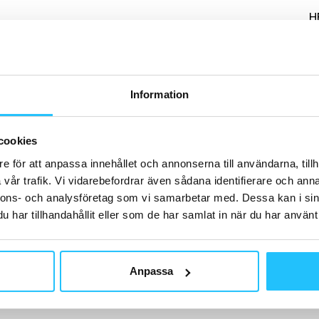
H
Information
B
Ou
Sc
cookies
på
e för att anpassa innehållet och annonserna till användarna, tillh
vår trafik. Vi vidarebefordrar även sådana identifierare och anna
nnons- och analysföretag som vi samarbetar med. Dessa kan i sin
har tillhandahållit eller som de har samlat in när du har använt 
D
Anpassa
Fl
la
tr