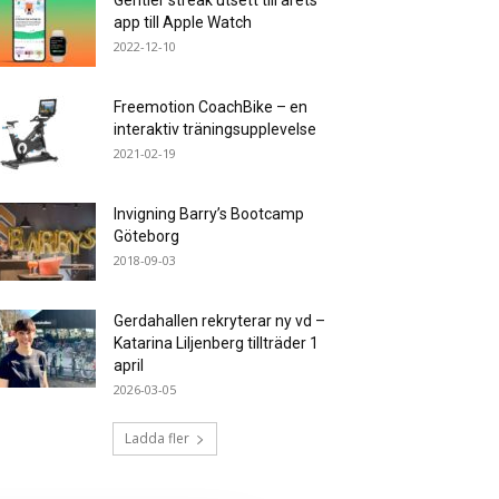
Gentler streak utsett till årets
app till Apple Watch
2022-12-10
Freemotion CoachBike – en
interaktiv träningsupplevelse
2021-02-19
Invigning Barry’s Bootcamp
Göteborg
2018-09-03
Gerdahallen rekryterar ny vd –
Katarina Liljenberg tillträder 1
april
2026-03-05
Ladda fler