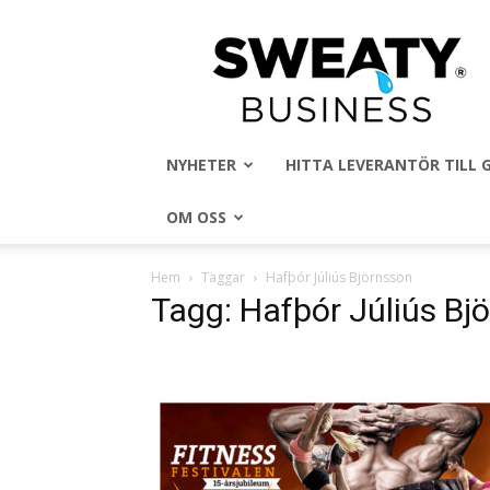
Sweaty
Business
NYHETER
HITTA LEVERANTÖR TILL
OM OSS
Hem
Taggar
Hafþór Júliús Björnsson
Tagg: Hafþór Júliús Bj