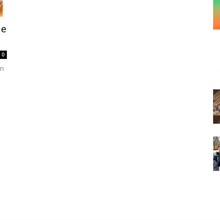
de
0
en