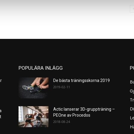
POPULÄRA INLÄGG
P
r
De bästa träningsskorna 2019
B
2019-02-11
G
Tr
Di
Actic lanserar 3D-gruppträning –
a
PEOne av Procedos
et
L
2018-08-24
H