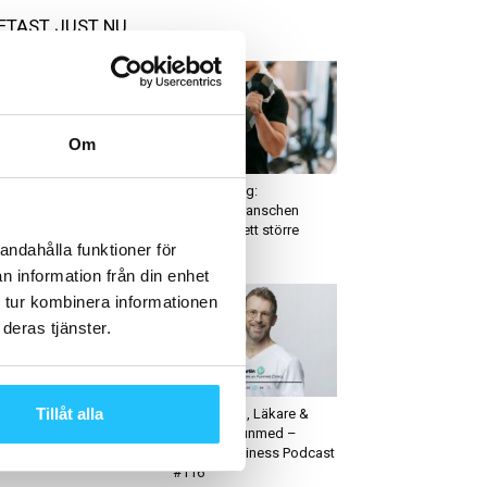
ETAST JUST NU
Om
usiness
Hälsa
ra köper Sparta
Debattinlägg:
ience – tredje förvärvet
”Träningsbranschen
 två år
behöver ta ett större
andahålla funktioner för
ansvar”
n information från din enhet
 tur kombinera informationen
deras tjänster.
igitalt
Hälsa
Tillåt alla
er ska träna mer! Actic
Peter Martin, Läkare &
nserar digital
grundare Funmed –
äningsstart med coach
Sweaty Business Podcast
#116